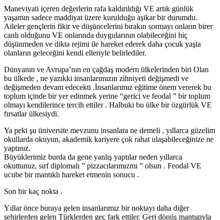
Maneviyati içeren değerlerin rafa kaldırıldığı VE artık günlük
yaşamın sadece maddiyat üzere kurulduğu aşikar bir durumdu.
Aileler gençlerin fikir ve düşüncelerini bırakın sormayı onların birer
canlı olduğunu VE onlarında duygularının olabileceğini hiç
düşünmeden ve dikta rejimi ile hareket ederek daha çocuk yaşta
olanların geleceğini kendi elleriyle belirlediler.
Dünyanın ve Avrupa’nın en çağdaş modern ülkelerinden biri Olan
bu ülkede , ne yazıkki insanlarımızın zihniyeti değişmedi ve
değişmeden devam edecekti .İnsanlarımız eğitime önem vererek bu
toplum içinde bir yer edinmek yerine “gerici ve feodal ” bir toplum
olmayı kendilerince tercih ettiler . Halbuki bu ülke bir özgürlük VE
fırsatlar ülkesiydi.
Ya peki şu üniversite mevzunu insanlara ne demeli , yıllarca güzelim
okullarda okuyun, akademik kariyere çok rahat ulaşabileceğinize ne
yaptınız.
Büyüklerimiz burda da gene yanlış yaptılar neden yıllarca
okuttunuz, sırf diplomalı ” pizzacılarımızmı ” olsun . Feodal VE
ucube bir mantıklı hareket etmenin sonucu .
Son bir kaç nokta .
Yıllar önce buraya gelen insanlarımız bir noktayı daha diğer
şehirlerden gelen Türklerden geç fark ettiler. Geri dönüş mantıgıyla