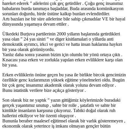
hareket ederek ” ailelerini çok geç getirdiler . Çoğu genç insanımız
babalarını burda tanımaya başladılar, Buda arasında komünikasyon
sorunları doğurdu, birde üstüne kalkıp bunları evlendirdiler.
Artı bazıları ise bir süre ailelerine bile sahip çıkmadılar VE bir hayal
dünyasında yaşamaya devam ettiler .
Ülkedeki Burjuva partilerinin 2000 yılların başlarında getirdikleri
yasa olan ” 24 yas siniri ” ve diger kisitlamalari o yillarda anti
demokratik ayrımcı, irkci ve gerici ve hatta insan haklarına haykırı
bir yasa olarak görünüyordu.
Yanlız daha sonra yasanın bizim için olumlu bir yönü ortaya çıktı .
Kısacası yasa erken ve zorlukla yapılan erken evliliklere karşı olan
bir yasa.
Erken evliliklerin önüne geçen bu yasa ile birlikte bircok gencimizin
özellikle genc kızlarımızın yüksek eğitime yönelmeleri oldu. Bugün
bir çok genç insanımız akademik olarak yoluna devam ediyor .
Bunu istatistik verilere bize açıkça gösteriyor .
Son olarak biz ne yaptık ” yazın gittiğimiz köylerimizde buradaki
gerçek yaşantımız unutup , sahte bir rolle , şatafatlı ve sahte bir
kimlikle insanların karşısına çıkıyoruz. Tabiki doğal olarak ruh
hallerini etkiliyor ve bir özenti oluşuyor .
Bununla beraber maalesef eğitimsel olarak bir varlık gösteremeyen ,
ekonomik olarak yeterince iş imkanı olmayan gençler bütün