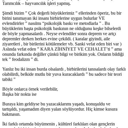
Tarımcılık – hayvancılık işleri yapmış.
Şimdi bizim ” Çok değerli büyüklerimiz ” ellerinden öperiz, bu bir
birini tanımayan iki insanı birbirlerine uygun bulurlar VE
evlendirirler ” nasılmı “psikolojik baskı ve metodlarla ” . Bu
büyüklerim başta psikolojik baskının ne olduğunu keşke bilselerdi
de böyle yapmasalardı . Neyse evlendiler sonra deprem ve artçı
depremler derken herkes evine çekildi. ( karalar giyindi, aile
ziyaretleri , bir birilerini kötülemeler vb. Sanki vefat eden biri var )
Aslında vefat eden ” KARA ZİHNİYET VE CEHALET’ti ” ama
onunda farkında değiller çünkü bilgi ve birikim yok. Onların bildiği
tek ” feodalizm ” di.
Yanlız bu iki insan burda olsalardı , birbirilerini tanısalardı olay farklı
olabilirdi, belkide mutlu bir yuva kuracaklardı ” bu sadece bir teori
tabiki ”
Böyle onlarca örnek verilebilir,
Başka bir nokta ise
Buraya kim geldiyse bu yazacaklarımı yaşadı, konuşuldu ve
tartışıldı, yaşamadım diyen yalan söylüyordur. Hiç kimse kusura
bakmasın.
İki farklı ortamda büyümenin , kültürel farklıları olan gençlerin