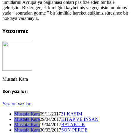
umutlarını Avrupa’ya bağlaması onları pasifize eden bir hale
gelmiştir . Bizler gerçek kimliğini kaybetmiş ve geçmişini unutmuş
yada ” sonradan görme ” bir kimlikle hareket ettiğimiz süresince bir
noktaya varamayız.
Yazarımız
Mustafa Kara
Son yazıları
Yazarın yazıları
Mustafa Kara
09/11/2017
21 KASIM
Mustafa Kara
29/04/2017
KİTAP VE İNSAN
Mustafa Kara
19/04/2017
BATAKLIK
Mustafa Kara
30/03/2017
SON PERDE