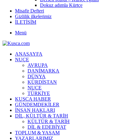
Dokuz adımla Kürtçe
Misafir Defteri
Gizlilik ilkelerimiz
İLETİŞİM
Menü
ANASAYFA
NUÇE
AVRUPA
DANİMARKA
DÜNYA
KÜRDİSTAN
NUÇE
TÜRKİYE
KUŞCA HABER
GÜNDEMDEKİLER
İNSAN HAKLARI
DİL, KÜLTÜR & TARİH
KÜLTÜR & TARİH
DİL & EDEBİYAT
TOPLUM & YAŞAM
YAZARLARIMIZ