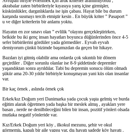
Avrupalı biriyle evlenmek için artık kriterler aranılmıyordu ,
akrabalar zaten birbirileriyle kıyasıya yarış içine girmişler,
küskünlükler, dargınlıklarda ise işin çabası. Hayat bile bu durum
karşında susmayı tercih etmiştir kesin . En büyük kriter ” Pasaport ”
u ve diğer kriterlerin bir anlamı yoktu.
Hayatın en zor sınavı olan ” evlilik “olayını gerçekleştirirken,
belkide bu iki genç insan hayatları boyunca düğünlerinden önce 4-5
sefer birbirilerini gördüler yada görmediler . Eyvah eyvah
demiyorum çünkü bizimde başımızdan da geçen bir hikaye.
Bazıları iyi gitmiş olabilir ama onlarda çok sıkıntılı bir dönem
geçirdiler . Diğer sorunlu olanlar ise 8-9 şiddetinde depremler
yaşandıktan sonra ayrıldılar. Tabi bu depremin sonucu ölüm olmadı
şükür ama 20-30 yıldır birbiriyle konuşmayan yani küs olan insanlar
var.
Bir kaç örnek , aslında örnek çok
Erkek/kız Doğum yeri Danimarka yada çocuk yaşta gelmiş ve burda
eğitim alarak öğretmen yada başka bir meslek almış , ayakları yere
basan , nerde ne denilbileceğini bilen bir insan, pozitif yönleri olsada
mutlaka negatif yönleride var.
Kız/Erkek Doğum yeri köy , ilkokul mezunu, şehir ve okul
görmemiş, kapalı bir aile yapısı var, dış hayatı sadede köy hayatı .