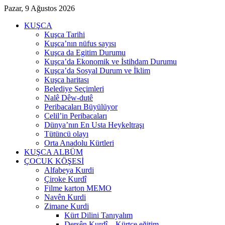
Pazar, 9 Ağustos 2026
KUŞCA
Kuşca Tarihi
Kuşca’nın nüfus sayısı
Kuşca da Egitim Durumu
Kuşca’da Ekonomik ve İstihdam Durumu
Kuşca’da Sosyal Durum ve İklim
Kuşca haritası
Belediye Seçimleri
Nalê Dêw-dutê
Peribacaları Büyülüyor
Celil’in Peribacaları
Dünya’nın En Usta Heykeltraşı
Tütüncü olayı
Orta Anadolu Kürtleri
KUŞCA ALBÜM
ÇOCUK KÖŞESİ
Alfabeya Kurdi
Çiroke Kurdî
Filme karton MEMO
Navên Kurdi
Zimane Kurdi
Kürt Dilini Tanıyalım
Dersên Kurdî – Kürtçe eğitim