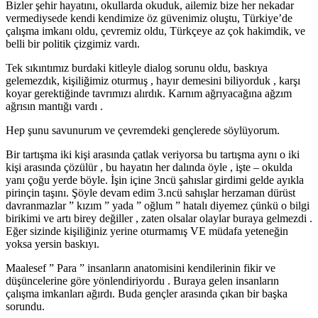
Bizler şehir hayatını, okullarda okuduk, ailemiz bize her nekadar
vermediysede kendi kendimize öz güvenimiz oluştu, Türkiye’de
çalışma imkanı oldu, çevremiz oldu, Türkçeye az çok hakimdik, ve
belli bir politik çizgimiz vardı.
Tek sıkıntımız burdaki kitleyle dialog sorunu oldu, baskıya
gelemezdık, kişiliğimiz oturmuş , hayır demesini biliyorduk , karşı
koyar gerektiğinde tavrımızı alırdık. Karnım ağrıyacağına ağzım
ağrısın mantığı vardı .
Hep şunu savunurum ve çevremdeki gençlerede söylüyorum.
Bir tartışma iki kişi arasında çatlak veriyorsa bu tartışma aynı o iki
kişi arasında çözülür , bu hayatın her dalında öyle , işte – okulda
yanı çoğu yerde böyle. İşin içine 3ncü şahıslar girdimi gelde ayıkla
pirinçin taşını. Şöyle devam edim 3.ncü sahışlar herzaman dürüst
davranmazlar ” kızım ” yada ” oğlum ” hatalı diyemez çünkü o bilgi
birikimi ve artı birey değiller , zaten olsalar olaylar buraya gelmezdi .
Eğer sizinde kişiliğiniz yerine oturmamış VE müdafa yeteneğin
yoksa yersin baskıyı.
Maalesef ” Para ” insanların anatomisini kendilerinin fikir ve
düşüncelerine göre yönlendiriyordu . Buraya gelen insanların
çalışma imkanları ağırdı. Buda gençler arasında çıkan bir başka
sorundu.