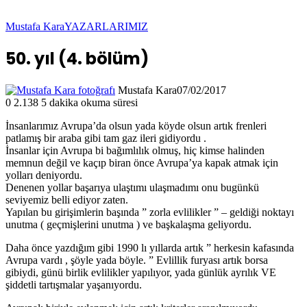
Mustafa Kara
YAZARLARIMIZ
50. yıl (4. bölüm)
Mustafa Kara
07/02/2017
0
2.138
5 dakika okuma süresi
İnsanlarımız Avrupa’da olsun yada köyde olsun artık frenleri
patlamış bir araba gibi tam gaz ileri gidiyordu .
İnsanlar için Avrupa bi bağımlılık olmuş, hiç kimse halinden
memnun değil ve kaçıp biran önce Avrupa’ya kapak atmak için
yolları deniyordu.
Denenen yollar başarıya ulaştımı ulaşmadımı onu bugünkü
seviyemiz belli ediyor zaten.
Yapılan bu girişimlerin başında ” zorla evlilikler ” – geldiği noktayı
unutma ( geçmişlerini unutma ) ve başkalaşma geliyordu.
Daha önce yazdığım gibi 1990 lı yıllarda artık ” herkesin kafasında
Avrupa vardı , şöyle yada böyle. ” Evlillik furyası artık borsa
gibiydi, günü birlik evlilikler yapılıyor, yada günlük ayrılık VE
şiddetli tartışmalar yaşanıyordu.