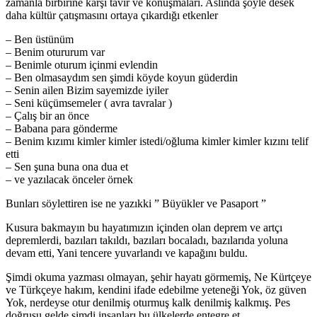
zamanla birbirine karşı tavır ve konuşmaları. Aslında şöyle desek
daha kültür çatışmasını ortaya çıkardığı etkenler
– Ben üstünüm
– Benim otururum var
– Benimle oturum içinmi evlendin
– Ben olmasaydım sen şimdi köyde koyun güderdin
– Senin ailen Bizim sayemizde iyiler
– Seni küçümsemeler ( avra tavralar )
– Çalış bir an önce
– Babana para gönderme
– Benim kızımı kimler kimler istedi/oğluma kimler kimler kızını telif
etti
– Sen şuna buna ona dua et
– ve yazılacak önceler örnek
Bunları söylettiren ise ne yazıkki ” Büyükler ve Pasaport ”
Kusura bakmayın bu hayatımızın içinden olan deprem ve artçı
depremlerdi, bazıları takıldı, bazıları bocaladı, bazılarıda yoluna
devam etti, Yani tencere yuvarlandı ve kapağını buldu.
Şimdi okuma yazması olmayan, şehir hayatı görmemiş, Ne Kürtçeye
ve Türkçeye hakım, kendini ifade edebilme yeteneği Yok, öz güven
Yok, nerdeyse otur denilmiş oturmuş kalk denilmiş kalkmış. Pes
doğrusu gelde şimdi insanları bu ülkelerde entegre et.