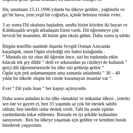
Hiç unutmam 15.11.1996 yılında bu ülkeye geldim , yağmurlu ve
gri bir hava, yem yeşil bir coğrafya, içinde betonsu renkte evler.
3 ay sonra Dil okuluna başladım, sınıfta bizim köyden iki bayan ve
Kütükuşaklı sevgili arkadaşım Etem vardı. Dil öğrenmeye çok
hevesli bir insandım, 40 küsür gün okula gittim. Daha sonra iş tabiki
.
Birgün teneffüs saatinde dışarda Sevgili Osman Amcamla
karşılaştık, onun Ogün söylediği söz halen kulağımda .
” Mustafa siz siz olun dil öğrenin önce, sizi bu toplumda etkin
kılacak tek şey dildir ” dedi ve arkasından şu cümleyi de kullandı ”
gerçi dili öğrenmesenizde bu ülke sizi götürüp getirir ”
Ogün için pek anlamamıştım ama zamanla anladımki ” 30 – 40
yıldır bu ülkede olupta bir cümle kuramayan insanlar var “.
Evet ” Dil yada lisan ” her kapıyı açtırıyordu
Daha sonra anladım kı bu ülke olanaklar ve imkanlar ülkesi , yeterki
sen iste ve gayret et, ben 35 yaşımda az çok bir meslek sahibi
oldum, ben istedim onlar destek verdi. Tabi bu arada eşimin
yardımlarıda inkar edilemez. Bunuda en iyi şekilde kullandım
sanıyorum . Ben bu ülkeye yaşamak için geldim ve kendimi buralı
hisederek yaşıyorum.