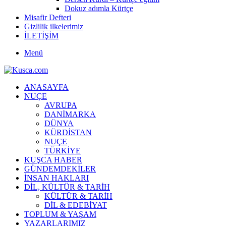
Dokuz adımla Kürtçe
Misafir Defteri
Gizlilik ilkelerimiz
İLETİŞİM
Menü
ANASAYFA
NUÇE
AVRUPA
DANİMARKA
DÜNYA
KÜRDİSTAN
NUÇE
TÜRKİYE
KUŞCA HABER
GÜNDEMDEKİLER
İNSAN HAKLARI
DİL, KÜLTÜR & TARİH
KÜLTÜR & TARİH
DİL & EDEBİYAT
TOPLUM & YAŞAM
YAZARLARIMIZ