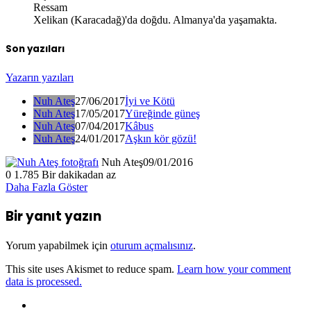
Ressam
Xelikan (Karacadağ)'da doğdu. Almanya'da yaşamakta.
Son yazıları
Yazarın yazıları
Nuh Ateş
27/06/2017
İyi ve Kötü
Nuh Ateş
17/05/2017
Yüreğinde güneş
Nuh Ateş
07/04/2017
Kâbus
Nuh Ateş
24/01/2017
Aşkın kör gözü!
Nuh Ateş
09/01/2016
0
1.785
Bir dakikadan az
Daha Fazla Göster
Bir yanıt yazın
Yorum yapabilmek için
oturum açmalısınız
.
This site uses Akismet to reduce spam.
Learn how your comment
data is processed.