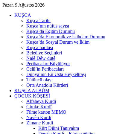
Pazar, 9 Ağustos 2026
KUŞCA
Kuşca Tarihi
Kuşca’nın nüfus sayısı
Kuşca da Egitim Durumu
Kuşca’da Ekonomik ve İstihdam Durumu
Kuşca’da Sosyal Durum ve İklim
Kuşca haritası
Belediye Seçimleri
Nalê Dêw-dutê
Peribacaları Büyülüyor
Celil’in Peribacaları
Dünya’nın En Usta Heykeltraşı
Tütüncü olayı
Orta Anadolu Kürtleri
KUŞCA ALBÜM
ÇOCUK KÖŞESİ
Alfabeya Kurdi
Çiroke Kurdî
Filme karton MEMO
Navên Kurdi
Zimane Kurdi
Kürt Dilini Tanıyalım
Dersên Kurdî – Kürtçe eğitim