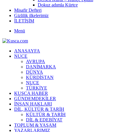
Dokuz adımla Kürtçe
Misafir Defteri
Gizlilik ilkelerimiz
İLETİŞİM
Menü
ANASAYFA
NUÇE
AVRUPA
DANİMARKA
DÜNYA
KÜRDİSTAN
NUÇE
TÜRKİYE
KUŞCA HABER
GÜNDEMDEKİLER
İNSAN HAKLARI
DİL, KÜLTÜR & TARİH
KÜLTÜR & TARİH
DİL & EDEBİYAT
TOPLUM & YAŞAM
YAZARLARIMIZ