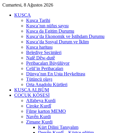
Cumartesi, 8 Ağustos 2026
KUŞCA
Kuşca Tarihi
Kuşca’nın nüfus sayısı
Kuşca da Egitim Durumu
Kuşca’da Ekonomik ve İstihdam Durumu
Kuşca’da Sosyal Durum ve İklim
Kuşca haritası
Belediye Seçimleri
Nalê Dêw-dutê
Peribacaları Büyülüyor
Celil’in Peribacaları
Dünya’nın En Usta Heykeltraşı
Tütüncü olayı
Orta Anadolu Kürtleri
KUŞCA ALBÜM
ÇOCUK KÖŞESİ
Alfabeya Kurdi
Çiroke Kurdî
Filme karton MEMO
Navên Kurdi
Zimane Kurdi
Kürt Dilini Tanıyalım
Dersên Kurdî – Kürtçe eğitim