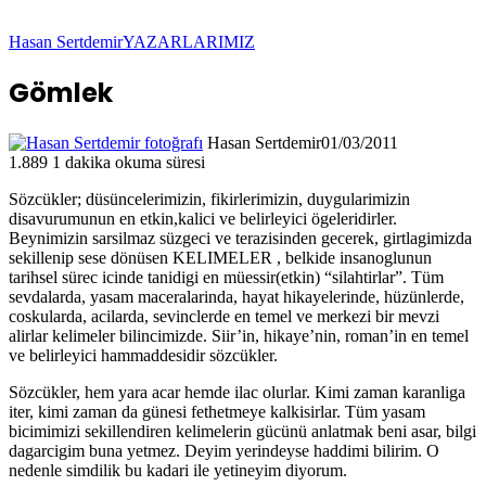
Hasan Sertdemir
YAZARLARIMIZ
Gömlek
Hasan Sertdemir
01/03/2011
1.889
1 dakika okuma süresi
Sözcükler; düsüncelerimizin, fikirlerimizin, duygularimizin
disavurumunun en etkin,kalici ve belirleyici ögeleridirler.
Beynimizin sarsilmaz süzgeci ve terazisinden gecerek, girtlagimizda
sekillenip sese dönüsen KELIMELER , belkide insanoglunun
tarihsel sürec icinde tanidigi en müessir(etkin) “silahtirlar”. Tüm
sevdalarda, yasam maceralarinda, hayat hikayelerinde, hüzünlerde,
coskularda, acilarda, sevinclerde en temel ve merkezi bir mevzi
alirlar kelimeler bilincimizde. Siir’in, hikaye’nin, roman’in en temel
ve belirleyici hammaddesidir sözcükler.
Sözcükler, hem yara acar hemde ilac olurlar. Kimi zaman karanliga
iter, kimi zaman da günesi fethetmeye kalkisirlar. Tüm yasam
bicimimizi sekillendiren kelimelerin gücünü anlatmak beni asar, bilgi
dagarcigim buna yetmez. Deyim yerindeyse haddimi bilirim. O
nedenle simdilik bu kadari ile yetineyim diyorum.