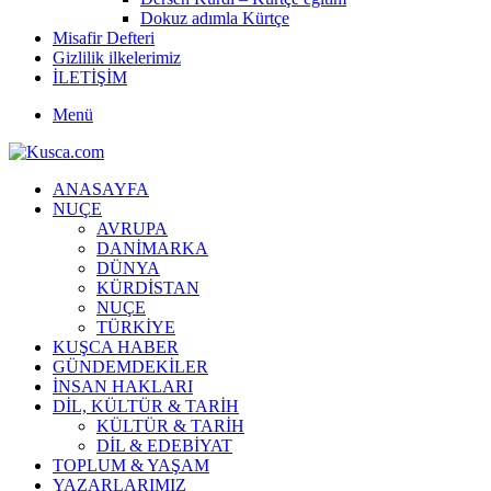
Dokuz adımla Kürtçe
Misafir Defteri
Gizlilik ilkelerimiz
İLETİŞİM
Menü
ANASAYFA
NUÇE
AVRUPA
DANİMARKA
DÜNYA
KÜRDİSTAN
NUÇE
TÜRKİYE
KUŞCA HABER
GÜNDEMDEKİLER
İNSAN HAKLARI
DİL, KÜLTÜR & TARİH
KÜLTÜR & TARİH
DİL & EDEBİYAT
TOPLUM & YAŞAM
YAZARLARIMIZ