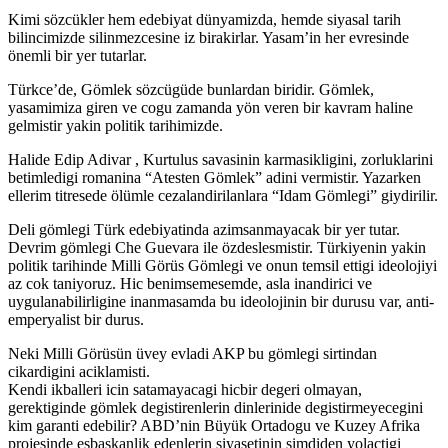
Kimi sözcükler hem edebiyat dünyamizda, hemde siyasal tarih
bilincimizde silinmezcesine iz birakirlar. Yasam’in her evresinde
önemli bir yer tutarlar.
Türkce’de, Gömlek sözcügüde bunlardan biridir. Gömlek,
yasamimiza giren ve cogu zamanda yön veren bir kavram haline
gelmistir yakin politik tarihimizde.
Halide Edip Adivar , Kurtulus savasinin karmasikligini, zorluklarini
betimledigi romanina “Atesten Gömlek” adini vermistir. Yazarken
ellerim titresede ölümle cezalandirilanlara “Idam Gömlegi” giydirilir.
Deli gömlegi Türk edebiyatinda azimsanmayacak bir yer tutar.
Devrim gömlegi Che Guevara ile özdeslesmistir. Türkiyenin yakin
politik tarihinde Milli Görüs Gömlegi ve onun temsil ettigi ideolojiyi
az cok taniyoruz. Hic benimsemesemde, asla inandirici ve
uygulanabilirligine inanmasamda bu ideolojinin bir durusu var, anti-
emperyalist bir durus.
Neki Milli Görüsün üvey evladi AKP bu gömlegi sirtindan
cikardigini aciklamisti.
Kendi ikballeri icin satamayacagi hicbir degeri olmayan,
gerektiginde gömlek degistirenlerin dinlerinide degistirmeyecegini
kim garanti edebilir? ABD’nin Büyük Ortadogu ve Kuzey Afrika
projesinde esbaskanlik edenlerin siyasetinin simdiden yolactigi