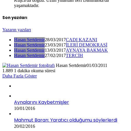
Kuşca'da doğdu. Uzun yıllardan beri Danimarka'da
yaşamaktadır.
Son yazıları
Yazarın yazıları
Hasan Sertdemir
28/03/2017
CADI KAZANI
Hasan Sertdemir
23/03/2017
İLERİ DEMOKRASİ
Hasan Sertdemir
13/03/2017
AYNAYA BAKMAK
Hasan Sertdemir
27/02/2017
TERCİH
Hasan Sertdemir
01/03/2011
1.889
1 dakika okuma süresi
Daha Fazla Göster
Aynalarını Kaybetmişler
10/01/2016
Mahmut Baran: Yaratıcı olduğumu söylerlerdi
20/02/2016