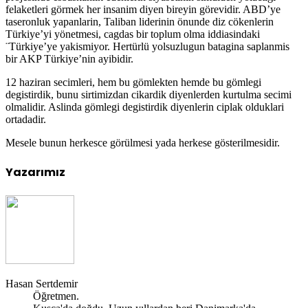
felaketleri görmek her insanim diyen bireyin görevidir. ABD’ye
taseronluk yapanlarin, Taliban liderinin önunde diz cökenlerin
Türkiye’yi yönetmesi, cagdas bir toplum olma iddiasindaki
¨Türkiye’ye yakismiyor. Hertürlü yolsuzlugun batagina saplanmis
bir AKP Türkiye’nin ayibidir.
12 haziran secimleri, hem bu gömlekten hemde bu gömlegi
degistirdik, bunu sirtimizdan cikardik diyenlerden kurtulma secimi
olmalidir. Aslinda gömlegi degistirdik diyenlerin ciplak olduklari
ortadadir.
Mesele bunun herkesce görülmesi yada herkese gösterilmesidir.
Yazarımız
Hasan Sertdemir
Öğretmen.