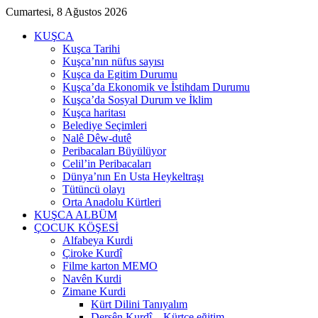
Cumartesi, 8 Ağustos 2026
KUŞCA
Kuşca Tarihi
Kuşca’nın nüfus sayısı
Kuşca da Egitim Durumu
Kuşca’da Ekonomik ve İstihdam Durumu
Kuşca’da Sosyal Durum ve İklim
Kuşca haritası
Belediye Seçimleri
Nalê Dêw-dutê
Peribacaları Büyülüyor
Celil’in Peribacaları
Dünya’nın En Usta Heykeltraşı
Tütüncü olayı
Orta Anadolu Kürtleri
KUŞCA ALBÜM
ÇOCUK KÖŞESİ
Alfabeya Kurdi
Çiroke Kurdî
Filme karton MEMO
Navên Kurdi
Zimane Kurdi
Kürt Dilini Tanıyalım
Dersên Kurdî – Kürtçe eğitim