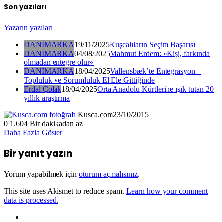
Son yazıları
Yazarın yazıları
DANİMARKA
19/11/2025
Kuşcalıların Seçim Başarısı
DANİMARKA
04/08/2025
Mahmut Erdem: »Kişi, farkında
olmadan entegre olur«
DANİMARKA
18/04/2025
Vallensbæk’te Entegrasyon –
Topluluk ve Sorumluluk El Ele Gittiğinde
Erdal Çolak
18/04/2025
Orta Anadolu Kürtlerine ışık tutan 20
yıllık araştırma
Kusca.com
23/10/2015
0
1.604
Bir dakikadan az
Daha Fazla Göster
Bir yanıt yazın
Yorum yapabilmek için
oturum açmalısınız
.
This site uses Akismet to reduce spam.
Learn how your comment
data is processed.