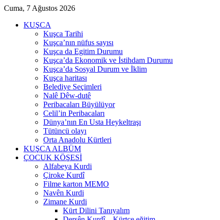
Cuma, 7 Ağustos 2026
KUŞCA
Kuşca Tarihi
Kuşca’nın nüfus sayısı
Kuşca da Egitim Durumu
Kuşca’da Ekonomik ve İstihdam Durumu
Kuşca’da Sosyal Durum ve İklim
Kuşca haritası
Belediye Seçimleri
Nalê Dêw-dutê
Peribacaları Büyülüyor
Celil’in Peribacaları
Dünya’nın En Usta Heykeltraşı
Tütüncü olayı
Orta Anadolu Kürtleri
KUŞCA ALBÜM
ÇOCUK KÖŞESİ
Alfabeya Kurdi
Çiroke Kurdî
Filme karton MEMO
Navên Kurdi
Zimane Kurdi
Kürt Dilini Tanıyalım
Dersên Kurdî – Kürtçe eğitim