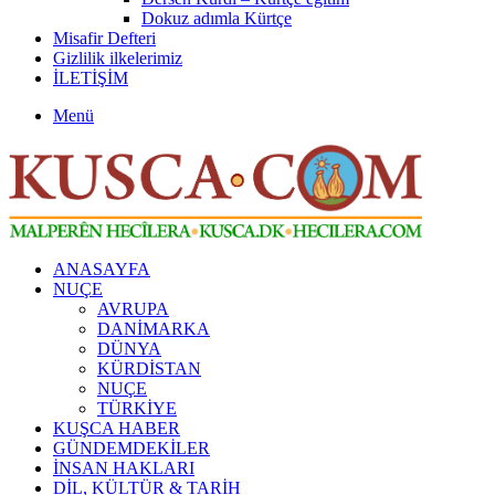
Dokuz adımla Kürtçe
Misafir Defteri
Gizlilik ilkelerimiz
İLETİŞİM
Menü
ANASAYFA
NUÇE
AVRUPA
DANİMARKA
DÜNYA
KÜRDİSTAN
NUÇE
TÜRKİYE
KUŞCA HABER
GÜNDEMDEKİLER
İNSAN HAKLARI
DİL, KÜLTÜR & TARİH