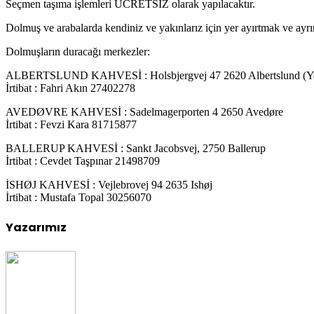
Seçmen taşıma işlemleri ÜCRETSİZ olarak yapılacaktır.
Dolmuş ve arabalarda kendiniz ve yakınlarız için yer ayırtmak ve ayrıntı
Dolmuşların duracağı merkezler:
ALBERTSLUND KAHVESİ : Holsbjergvej 47 2620 Albertslund (Yen
İrtibat : Fahri Akın 27402278
AVEDØVRE KAHVESİ : Sadelmagerporten 4 2650 Avedøre
İrtibat : Fevzi Kara 81715877
BALLERUP KAHVESİ : Sankt Jacobsvej, 2750 Ballerup
İrtibat : Cevdet Taşpınar 21498709
İSHØJ KAHVESİ : Vejlebrovej 94 2635 Ishøj
İrtibat : Mustafa Topal 30256070
Yazarımız