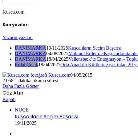
Kusca.com
Son yazıları
Yazarın yazıları
DANİMARKA
19/11/2025
Kuşcalıların Seçim Başarısı
DANİMARKA
04/08/2025
Mahmut Erdem: »Kişi, farkında olm
DANİMARKA
18/04/2025
Vallensbæk’te Entegrasyon – Toplul
Erdal Çolak
18/04/2025
Orta Anadolu Kürtlerine ışık tutan 20 yı
Kusca.com
04/05/2015
2.058
1 dakika okuma süresi
Daha Fazla Göster
Göz Atın
Kapalı
NUÇE
Kuşcalıların Seçim Başarısı
19/11/2025