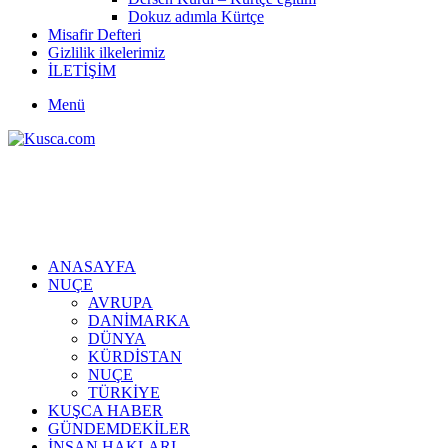
Dokuz adımla Kürtçe
Misafir Defteri
Gizlilik ilkelerimiz
İLETİŞİM
Menü
ANASAYFA
NUÇE
AVRUPA
DANİMARKA
DÜNYA
KÜRDİSTAN
NUÇE
TÜRKİYE
KUŞCA HABER
GÜNDEMDEKİLER
İNSAN HAKLARI