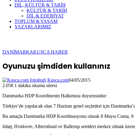
DİL, KÜLTÜR & TARİH
KÜLTÜR & TARİH
DİL & EDEBİYAT
TOPLUM & YAŞAM
YAZARLARIMIZ
DANİMARKA
KUŞCA HABER
Oyunuzu şimdiden kullanınız
Kusca.com
04/05/2015
2.058
1 dakika okuma süresi
Danimarka HDP Koordinenin Halkımıza duyurusudur:
Türkiye’de yapılacak olan 7 Haziran genel seçimleri için Danimarka’d
Bu amaçla Danimarka HDP Koordinasyonu olarak 8 Mayıs Cuma, 9 Mayı
Ishøj, Hvidovre, Alberstlund ve Ballerup semtleri merkez olmak üzere