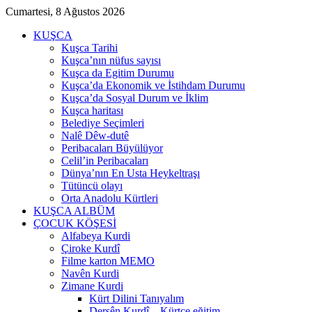
Cumartesi, 8 Ağustos 2026
KUŞCA
Kuşca Tarihi
Kuşca’nın nüfus sayısı
Kuşca da Egitim Durumu
Kuşca’da Ekonomik ve İstihdam Durumu
Kuşca’da Sosyal Durum ve İklim
Kuşca haritası
Belediye Seçimleri
Nalê Dêw-dutê
Peribacaları Büyülüyor
Celil’in Peribacaları
Dünya’nın En Usta Heykeltraşı
Tütüncü olayı
Orta Anadolu Kürtleri
KUŞCA ALBÜM
ÇOCUK KÖŞESİ
Alfabeya Kurdi
Çiroke Kurdî
Filme karton MEMO
Navên Kurdi
Zimane Kurdi
Kürt Dilini Tanıyalım
Dersên Kurdî – Kürtçe eğitim