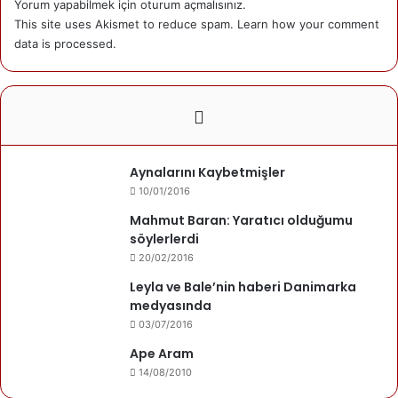
Yorum yapabilmek için
oturum açmalısınız
.
kadar uluslararası platformlarda aldığımız ödülleri, göç
This site uses Akismet to reduce spam.
Learn how your comment
yollarında kaybettiğimiz çocuklara ve katliama maruz kalan
data is processed.
şehitlerimize adadım. Beş ödülü de her seferinde trajik bir
olaya adadık. Bu trajediye sessiz kalanlara karşı böyle bir
protestonun daha anlamlı olacağını düşündüm” dedi
“Türkiye’nin aksine, diğer ülkelerde sanatçıların yöneticiler
Aynalarını Kaybetmişler
üzerindeki etkisinin küçümsenmeyecek kadar önemli
10/01/2016
olduğunu” söyleyen bülent Gündüz, şunları dile getirdi:
Mahmut Baran: Yaratıcı olduğumu
söylerlerdi
“Bu tavrımızın devletlerin politikalarını etkilemeyeceği
20/02/2016
açıktır ama salonda birçok ülkeden yönetmenler vardı. Bu
Leyla ve Bale’nin haberi Danimarka
anlamda biz sanatçılar insani olarak bu duruma dikkat
medyasında
çekerek, bir lobi oluşturabiliriz. Tavrımızı gayet nazik bir
03/07/2016
dille ifade ettik. Orada bize destek sunan sanatçıların kendi
Ape Aram
ülkelerinde soruna dikkat çekmesi bir kazanımdır.”
14/08/2010