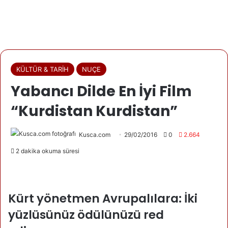
KÜLTÜR & TARİH
NUÇE
Yabancı Dilde En İyi Film
“Kurdistan Kurdistan”
Kusca.com
29/02/2016
0
2.664
2 dakika okuma süresi
Kürt yönetmen Avrupalılara: İki
yüzlüsünüz ödülünüzü red