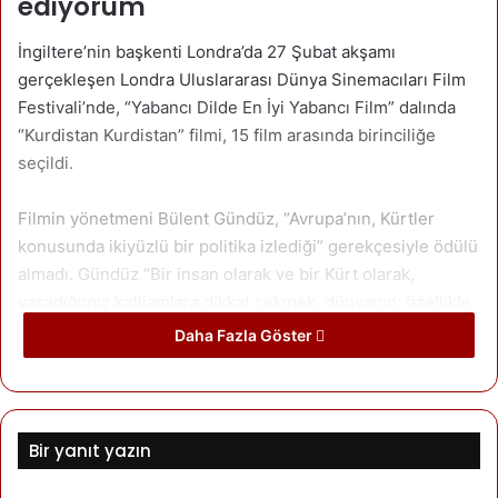
ediyorum
İngiltere’nin başkenti Londra’da 27 Şubat akşamı
gerçekleşen Londra Uluslararası Dünya Sinemacıları Film
Festivali’nde, “Yabancı Dilde En İyi Yabancı Film” dalında
“Kurdistan Kurdistan” filmi, 15 film arasında birinciliğe
seçildi.
Filmin yönetmeni Bülent Gündüz, “Avrupa’nın, Kürtler
konusunda ikiyüzlü bir politika izlediği” gerekçesiyle ödülü
almadı. Gündüz “Bir insan olarak ve bir Kürt olarak,
yasadığımız katliamlara dikkat çekmek, dünyanın; özellikle
Avrupa (İngiltere, Fransa ve Almanya) ülkelerinin Kürt
Daha Fazla Göster
sorununa karşı sergilediği ikiyüzlü tavra dikkat çekmek
için bize verilen bu ödülü reddetmek durumundayım.
Festival jürisine tekrar teşekkürlerimi sunuyor, hepinizi
saygıyla selamlıyorum.” ifadelerini kullandı.
Bir yanıt yazın
Rûdaw’dan Emrah Akbulak‘a konuşan Gündüz, “Bugüne