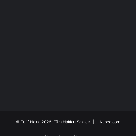
insanlığın onurunu ayakta tutan tek halktır.
Bu onurlu mücadeleye rağmen Kürtler, dünyadan hiçbir
zaman gerekli desteği göremediler ve yaşadıkları her
coğrafyada katliamlara maruz kaldılar.
Bir insan olarak ve bir Kürt olarak, yasadığımız katliamlara
dikkat çekmek, dünyanın; özellikle Avrupa (İngiltere,
Fransa ve Almanya) ülkelerinin Kürt sorununa karşı
sergilediği ikiyüzlü tavra dikkat çekmek için bize verilen bu
ödülü reddetmek durumundayım. Festival jürisine tekrar
teşekkürlerimi sunuyor, hepinizi saygıyla selamlıyorum.”
/ Rudaw
Yazarımız
© Telif Hakkı 2026, Tüm Hakları Saklıdır |
Kusca.com