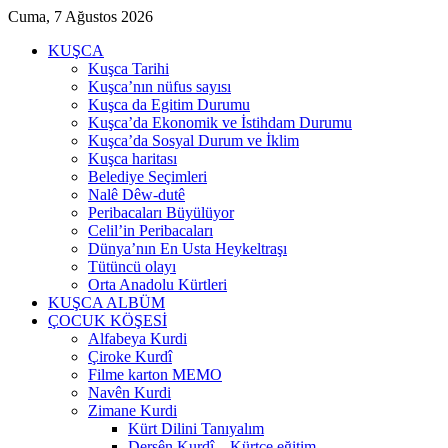
Cuma, 7 Ağustos 2026
KUŞCA
Kuşca Tarihi
Kuşca’nın nüfus sayısı
Kuşca da Egitim Durumu
Kuşca’da Ekonomik ve İstihdam Durumu
Kuşca’da Sosyal Durum ve İklim
Kuşca haritası
Belediye Seçimleri
Nalê Dêw-dutê
Peribacaları Büyülüyor
Celil’in Peribacaları
Dünya’nın En Usta Heykeltraşı
Tütüncü olayı
Orta Anadolu Kürtleri
KUŞCA ALBÜM
ÇOCUK KÖŞESİ
Alfabeya Kurdi
Çiroke Kurdî
Filme karton MEMO
Navên Kurdi
Zimane Kurdi
Kürt Dilini Tanıyalım
Dersên Kurdî – Kürtçe eğitim