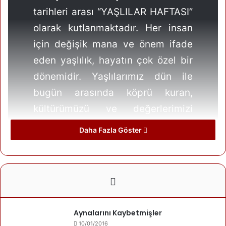
tarihleri arası “YAŞLILAR HAFTASI”
olarak kutlanmaktadır. Her insan
için değişik mana ve önem ifade
eden yaşlılık, hayatın çok özel bir
dönemidir. Yaşlılarımız dün ile
bugün arasında köprü kuran,
kültürümüzü ve değerlerimizi
yarınlara taşımamızı sağlayan en
Daha Fazla Göster
değerli varlıklarımızdır. Yaşlılık
dönemi itibar gerektirmektedir bu
aynı zamanda bir minnet borcudur.
Yaşlı bireylerin toplumla
bütünleşmesi, daha aktif olması ve
Aynalarını Kaybetmişler
yaşama bağlı kılınmaları gerekir.
10/01/2016