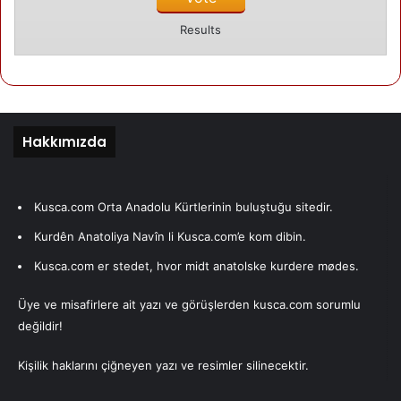
inanmiyorum.Hicbir yonden iyi
Results
donanmamis , tecrübelerinden
,birikimlerinden ,negatif elektrik
aldigimiz kisiler. Dedikodudan
baska bildikleri ,insanlari
Hakkımızda
yermekten,onlarin negatif yönlerini
sorgulayan iste bu yaslilar.Hele
Kusca.com Orta Anadolu Kürtlerinin buluştuğu sitedir.
son günlerde internet sevdasinin
Kurdên Anatoliya Navîn li Kusca.com’e kom dibin.
bu kadar onlarda nüksetmesinede
Kusca.com er stedet, hvor midt anatolske kurdere mødes.
bir anlam veremiyorum.Ben bu
konularda yaslilarla is birligi yapan
Üye ve misafirlere ait yazı ve görüşlerden kusca.com sorumlu
değildir!
gencligide kiniyorum.Sunu iyi
biliyorum ki Kusca ve civar
Kişilik haklarını çiğneyen yazı ve resimler silinecektir.
köylerde cep telefonu dahil