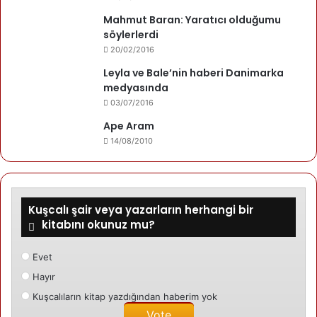
Mahmut Baran: Yaratıcı olduğumu
Tabiki bu yazi yazmamdaki asl
söylerlerdi
20/02/2016
amac yaslilarimizi ozellikle
Leyla ve Bale’nin haberi Danimarka
Kusca`daki ve bize komsu olan
medyasında
koylerdeki yaslilarida
03/07/2016
kapsamaktadir.Ben toplumumuzda
Ape Aram
14/08/2010
yasayan bedenen ve ruhen
yaslanmis insanlarindan
bahsetmek istiyorum.Sezgilerim ve
Kuşcalı şair veya yazarların herhangi bir
tecrübelerimm bana sunu ogretti.
kitabını okunuz mu?
Genclerimizin ve yaslilarin ayni
Evet
sahada top kosturduklarini.Tabiki
Hayır
yasini almis kisilerin bize iyi birer
Kuşcalıların kitap yazdığından haberim yok
ornek olusturduklarini