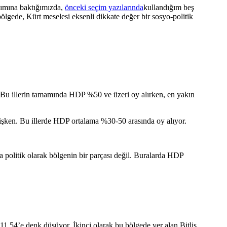
lımına baktığımızda,
önceki seçim yazılarında
kullandığım beş
ölgede, Kürt meselesi eksenli dikkate değer bir sosyo-politik
 Bu illerin tamamında HDP %50 ve üzeri oy alırken, en yakın
işken. Bu illerde HDP ortalama %30-50 arasında oy alıyor.
 da politik olarak bölgenin bir parçası değil. Buralarda HDP
1,54’e denk düşüyor. İkinci olarak bu bölgede yer alan Bitlis