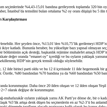
m seçimlerinde %4,43-15,01 bandına gerileyerek toplamda 320 bin oy
eraber, İstanbul’da temsilini bulan ortalama %2 oy oranı düşüşü bu 5 ilin
 Karşılaştırması
lenebilir. Her şeyden önce, %13,01’den %10,75’lik gerilemeyi HDP’ni
iye katladı. Bununla beraber, bu yükselişte bazı yapısal olmayan seçi
r bölümünün açık desteği, başkanlık rejimine muhalefet amaçlı HDP’nin
kkate değer oranda “emanet oy” içerdiği ve bu oyların yaklaşık yarısı
ekillenmiş HDP’nin gerçek temsili olduğu söylenebilir.
12 ilde birinci parti oldu ve bu 12 il içerisinde 11 ilde hegemonik bir
tir. Özetle, %80 bandından %70 bandına ya da %60 bandından %50 ban
anda korunmuştur. Daha önce 20 ilden oluşan ve 12 ilden oluşan Yeşil 
1+2+7 olarak değişse de korunmuştur.
ğ-muhafazakâr oyların yaklaşık yarısı AK Parti’ye dönse de, bir o kad
laşık %5’lik artışa denk düşen bu seçmenlerin en az %2-3’ü bu anlamda
aki dönemde tarafların alacağı pozisyona bağlı olarak bu kopuş daha da