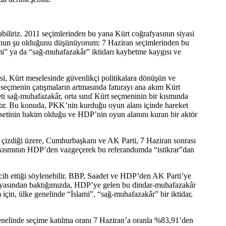
abiliriz. 2011 seçimlerinden bu yana Kürt coğrafyasının siyasi
orunun şu olduğunu düşünüyorum: 7 Haziran seçimlerinden bu
ami” ya da “sağ-muhafazakâr” iktidarı kaybetme kaygısı ve
i, Kürt meselesinde güvenlikçi politikalara dönüşün ve
 seçmenin çatışmaların artmasında faturayı ana akım Kürt
eti sağ-muhafazakâr, orta sınıf Kürt seçmeninin bir kısmında
ştır. Bu konuda, PKK’nin kurduğu oyun alanı içinde hareket
setinin hakim olduğu ve HDP’nin oyun alanını kuran bir aktör
ı çizdiği üzere, Cumhurbaşkanı ve AK Parti, 7 Haziran sonrası
bir kısmının HDP’den vazgeçerek bu referandumda “istikrar”dan
cih ettiği söylenebilir. BBP, Saadet ve HDP’den AK Parti’ye
afyasından baktığımızda, HDP’ye gelen bu dindar-muhafazakâr
çin, ülke genelinde “İslami”, “sağ-muhafazakâr” bir iktidar,
enelinde seçime katılma oranı 7 Haziran’a oranla %83,91’den