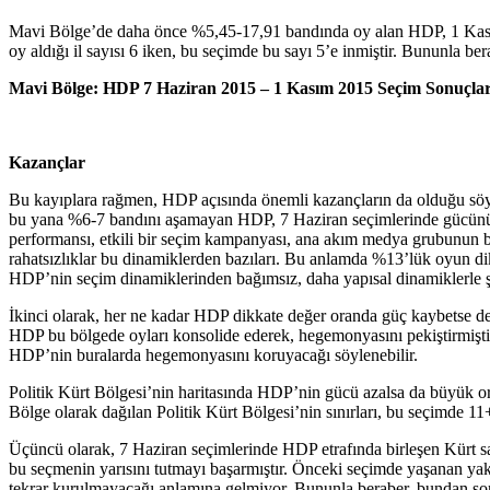
Mavi Bölge’de daha önce %5,45-17,91 bandında oy alan HDP, 1 Kası
oy aldığı il sayısı 6 iken, bu seçimde bu sayı 5’e inmiştir. Bununla b
Mavi Bölge: HDP 7 Haziran 2015 – 1 Kasım 2015 Seçim Sonuçları
Kazançlar
Bu kayıplara rağmen, HDP açısında önemli kazançların da olduğu söy
bu yana %6-7 bandını aşamayan HDP, 7 Haziran seçimlerinde gücünü ik
performansı, etkili bir seçim kampanyası, ana akım medya grubunun bi
rahatsızlıklar bu dinamiklerden bazıları. Bu anlamda %13’lük oyun di
HDP’nin seçim dinamiklerinden bağımsız, daha yapısal dinamiklerle ş
İkinci olarak, her ne kadar HDP dikkate değer oranda güç kaybetse de, 
HDP bu bölgede oyları konsolide ederek, hegemonyasını pekiştirmiş
HDP’nin buralarda hegemonyasını koruyacağı söylenebilir.
Politik Kürt Bölgesi’nin haritasında HDP’nin gücü azalsa da büyük or
Bölge olarak dağılan Politik Kürt Bölgesi’nin sınırları, bu seçimde 1
Üçüncü olarak, 7 Haziran seçimlerinde HDP etrafında birleşen Kürt sa
bu seçmenin yarısını tutmayı başarmıştır. Önceki seçimde yaşanan yak
tekrar kurulmayacağı anlamına gelmiyor. Bununla beraber, bundan sonr