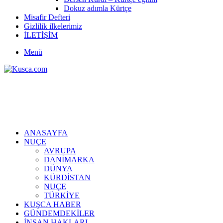
Dokuz adımla Kürtçe
Misafir Defteri
Gizlilik ilkelerimiz
İLETİŞİM
Menü
ANASAYFA
NUÇE
AVRUPA
DANİMARKA
DÜNYA
KÜRDİSTAN
NUÇE
TÜRKİYE
KUŞCA HABER
GÜNDEMDEKİLER
İNSAN HAKLARI