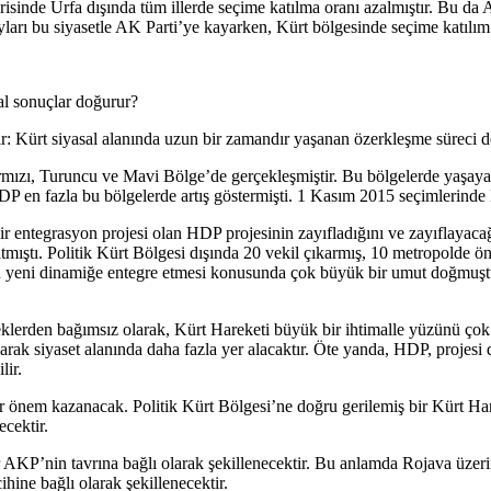
risinde Urfa dışında tüm illerde seçime katılma oranı azalmıştır. Bu da 
ları bu siyasetle AK Parti’ye kayarken, Kürt bölgesinde seçime katılım 
al sonuçlar doğurur?
: Kürt siyasal alanında uzun bir zamandır yaşanan özerkleşme süreci der
rmızı, Turuncu ve Mavi Bölge’de gerçekleşmiştir. Bu bölgelerde yaşayan
P en fazla bu bölgelerde artış göstermişti. 1 Kasım 2015 seçimlerinde
 entegrasyon projesi olan HDP projesinin zayıfladığını ve zayıflayacağ
atmıştı. Politik Kürt Bölgesi dışında 20 vekil çıkarmış, 10 metropolde 
 bu yeni dinamiğe entegre etmesi konusunda çok büyük bir umut doğmuş
teklerden bağımsız olarak, Kürt Hareketi büyük bir ihtimalle yüzünü ço
k siyaset alanında daha fazla yer alacaktır. Öte yanda, HDP, projesi d
lir.
r önem kazanacak. Politik Kürt Bölgesi’ne doğru gerilemiş bir Kürt H
ecektir.
ar AKP’nin tavrına bağlı olarak şekillenecektir. Bu anlamda Rojava üz
hine bağlı olarak şekillenecektir.