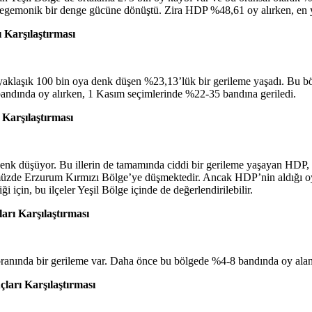
egemonik bir denge gücüne dönüştü. Zira HDP %48,61 oy alırken, en y
 Karşılaştırması
yaklaşık 100 bin oya denk düşen %23,13’lük bir gerileme yaşadı. Bu b
ndında oy alırken, 1 Kasım seçimlerinde %22-35 bandına geriledi.
Karşılaştırması
nk düşüyor. Bu illerin de tamamında ciddi bir gerileme yaşayan HDP,
üzde Erzurum Kırmızı Bölge’ye düşmektedir. Ancak HDP’nin aldığı oyl
i için, bu ilçeler Yeşil Bölge içinde de değerlendirilebilir.
arı Karşılaştırması
anında bir gerileme var. Daha önce bu bölgede %4-8 bandında oy alan
arı Karşılaştırması