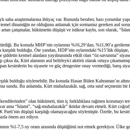
lı saha araştırmalarına ihtiyaç var. Bununla beraber, bazı yorumlar yap
 üç temel dinamiğin ne olduğunu anlamak için sormamız gereken asıl s
artan çatışmalar, hükümetin düşüşü ve istikrar kaybı, son olarak, “İsl
ttirdiği. Bu konuda MHP’nin oylarının %16,29’dan, %11,90’a gerilemes
nda karşılık bulduğu. Öte yandan, HDP’nin oylarındaki %15’lük düşüşte,
ve şiddetin kentsel alanlara yayılmasında etkili olan “öz-savunma” siyas
çıksa da, Kürt alanının asıl belirleyici aktörü olarak ortaya çıkamamı
n kesimlerin bu siyasete ve güç dengesine onay vermediği, barış siya
karşılık bulduğu söylenebilir. Bu konuda Hasan Bülen Kahraman’ın altın
randuma sundu. Bu anlamda, Kürt muhafazakâr, sağ, orta sınıf seçmenin 
endilerinden” olan hükümeti, tüm iç farklılıklara rağmen korumayı ter
ı var ama “İslami”, “sağ-muhafazakâr” iktidar devam etmeli. Kürt coğr
ti’nin düşüşü karşılığı olamayacağını söylemiştir. Özetle, bu kesim i
azla önem arz ediyor.
anının %1-7,5 oy oranı arasında düştüğünü not etmek gerekiyor. Ülke g