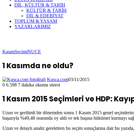
DİL, KÜLTÜR & TARİH
KÜLTÜR & TARİH
DİL & EDEBİYAT
TOPLUM & YAŞAM
YAZARLARIMIZ
KasımSeçimi
NUÇE
1 Kasımda ne oldu?
Kusca.com
03/11/2015
0
6.598
7 dakika okuma süresi
1 Kasım 2015 Seçimleri ve HDP: Kayı
Uzun ve gerilimli bir dönemden sonra 1 Kasım 2015 genel seçimlerini 
başarıyla %49,48 oranında oy aldı ve tek başına hükümet kurmayı sağla
Uzun ve detaylı analiz gerektiren bu seçim sonuçlarına dair bu yazıda