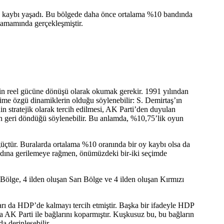
 kaybı yaşadı. Bu bölgede daha önce ortalama %10 bandında
 tamamında gerçekleşmiştir.
n reel gücüne dönüşü olarak okumak gerekir. 1991 yılından
me özgü dinamiklerin olduğu söylenebilir: S. Demirtaş’ın
 stratejik olarak tercih edilmesi, AK Parti’den duyulan
nın geri döndüğü söylenebilir. Bu anlamda, %10,75’lik oyun
 güçtür. Buralarda ortalama %10 oranında bir oy kaybı olsa da
dına gerilemeye rağmen, önümüzdeki bir-iki seçimde
Bölge, 4 ilden oluşan Sarı Bölge ve 4 ilden oluşan Kırmızı
arı da HDP’de kalmayı tercih etmiştir. Başka bir ifadeyle HDP
 AK Parti ile bağlarını koparmıştır. Kuşkusuz bu, bu bağların
 derinleşebilir.