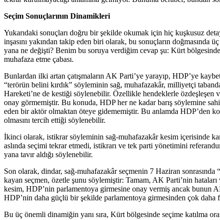
Seçim Sonuçlarının Dinamikleri
Yukarıdaki sonuçları doğru bir şekilde okumak için hiç kuşkusuz detay
inşasını yakından takip eden biri olarak, bu sonuçların doğmasında
yana ne değişti? Benim bu soruya verdiğim cevap şu: Kürt bölgesinde 
muhafaza etme çabası.
Bunlardan ilki artan çatışmaların AK Parti’ye yarayıp, HDP’ye kaybe
“terörün belini kırdık” söyleminin sağ, muhafazakâr, milliyetçi taba
Hareketi’ne de kestiği söylenebilir. Özellikle hendeklerle özdeşleşen 
onay görmemiştir. Bu konuda, HDP her ne kadar barış söylemine sahip 
eden bir aktör olmaktan öteye gidememiştir. Bu anlamda HDP’den kopa
olmasını tercih ettiği söylenebilir.
İkinci olarak, istikrar söyleminin sağ-muhafazakâr kesim içerisinde 
aslında seçimi tekrar etmedi, istikrarı ve tek parti yönetimini refe
yana tavır aldığı söylenebilir.
Son olarak, dindar, sağ-muhafazakâr seçmenin 7 Haziran sonrasında “k
kayan seçmen, özetle şunu söylemiştir: Tamam, AK Parti’nin hatalar
kesim, HDP’nin parlamentoya girmesine onay vermiş ancak bunun AK Par
HDP’nin daha güçlü bir şekilde parlamentoya girmesinden çok daha f
Bu üç önemli dinamiğin yanı sıra, Kürt bölgesinde seçime katılma or