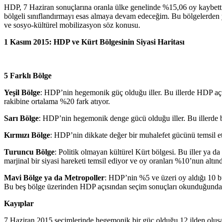
HDP, 7 Haziran sonuçlarına oranla ülke genelinde %15,06 oy kaybetti
bölgeli sınıflandırmayı esas almaya devam edeceğim. Bu bölgelerden yeş
ve sosyo-kültürel mobilizasyon söz konusu.
1 Kasım 2015: HDP ve Kürt Bölgesinin Siyasi Haritası
5 Farklı Bölge
Yeşil Bölge
: HDP’nin hegemonik güç olduğu iller. Bu illerde HDP açı
rakibine ortalama %20 fark atıyor.
Sarı Bölge
: HDP’nin hegemonik denge gücü olduğu iller. Bu illerde b
Kırmızı Bölge
: HDP’nin dikkate değer bir muhalefet gücünü temsil ett
Turuncu Bölge
: Politik olmayan kültürel Kürt bölgesi. Bu iller ya da
marjinal bir siyasi hareketi temsil ediyor ve oy oranları %10’nun altın
Mavi Bölge ya da Metropoller
: HDP’nin %5 ve üzeri oy aldığı 10 
Bu beş bölge üzerinden HDP açısından seçim sonuçları okunduğunda ş
Kayıplar
7 Haziran 2015 seçimlerinde hegemonik bir güç olduğu 12 ilden oluşan