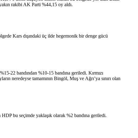
akın rakibi AK Parti %44,15 oy aldı.
ölgede Kars dışındaki üç ilde hegemonik bir denge gücü
 %15-22 bandından %10-15 bandına geriledi. Kırmızı
arın neredeyse tamamının Bingöl, Muş ve Ağrı’ya sınırı olan
 HDP bu seçimde yaklaşık olarak %2 bandına geriledi.