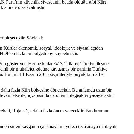
AK Parti’nin güvenlik siyasetinin batıda olduğu gibi Kürt
kısmi de olsa azalmıştır.
inleşecektir. Şöyle ki:
 Kürtler ekonomik, sosyal, ideolojik ve siyasal açıdan
 HDP en fazla bu bölgede oy kaybetmiştir.
ını gösteriyor. Her ne kadar %13,1’lik oy, Türkiyelileşme
önemli bir muhalefet gücüne kavuşmuş bir partinin Türkiye
tu. Bu umut 1 Kasım 2015 seçimleriyle büyük bir darbe
k daha fazla Kürt bölgesine dönecektir. Bu anlamda uzun bir
evam etse de, içyapısında da önemli değişikler yaşayacaktır.
areketi, Rojava’ya daha fazla önem verecektir. Bu durumun
erinden süren kavganın çatışmaya mı yoksa uzlaşmaya mı dayalı