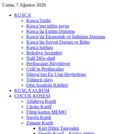
Cuma, 7 Ağustos 2026
KUŞCA
Kuşca Tarihi
Kuşca’nın nüfus sayısı
Kuşca da Egitim Durumu
Kuşca’da Ekonomik ve İstihdam Durumu
Kuşca’da Sosyal Durum ve İklim
Kuşca haritası
Belediye Seçimleri
Nalê Dêw-dutê
Peribacaları Büyülüyor
Celil’in Peribacaları
Dünya’nın En Usta Heykeltraşı
Tütüncü olayı
Orta Anadolu Kürtleri
KUŞCA ALBÜM
ÇOCUK KÖŞESİ
Alfabeya Kurdi
Çiroke Kurdî
Filme karton MEMO
Navên Kurdi
Zimane Kurdi
Kürt Dilini Tanıyalım
Dersên Kurdî – Kürtçe eğitim