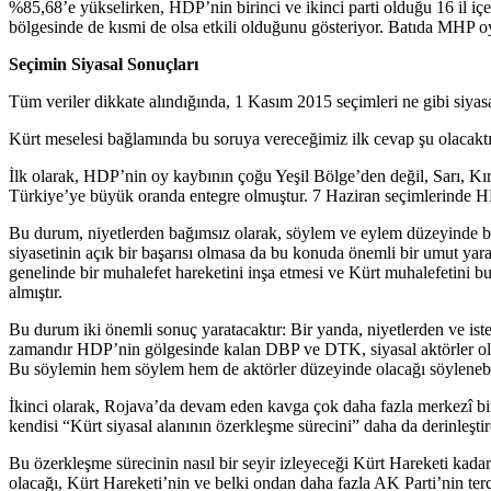
%85,68’e yükselirken, HDP’nin birinci ve ikinci parti olduğu 16 il içe
bölgesinde de kısmi de olsa etkili olduğunu gösteriyor. Batıda MHP oy
Seçimin Siyasal Sonuçları
Tüm veriler dikkate alındığında, 1 Kasım 2015 seçimleri ne gibi siyas
Kürt meselesi bağlamında bu soruya vereceğimiz ilk cevap şu olacaktır
İlk olarak, HDP’nin oy kaybının çoğu Yeşil Bölge’den değil, Sarı, Kı
Türkiye’ye büyük oranda entegre olmuştur. 7 Haziran seçimlerinde HD
Bu durum, niyetlerden bağımsız olarak, söylem ve eylem düzeyinde bir
siyasetinin açık bir başarısı olmasa da bu konuda önemli bir umut yar
genelinde bir muhalefet hareketini inşa etmesi ve Kürt muhalefetini
almıştır.
Bu durum iki önemli sonuç yaratacaktır: Bir yanda, niyetlerden ve is
zamandır HDP’nin gölgesinde kalan DBP ve DTK, siyasal aktörler olara
Bu söylemin hem söylem hem de aktörler düzeyinde olacağı söylenebi
İkinci olarak, Rojava’da devam eden kavga çok daha fazla merkezî bi
kendisi “Kürt siyasal alanının özerkleşme sürecini” daha da derinleştir
Bu özerkleşme sürecinin nasıl bir seyir izleyeceği Kürt Hareketi kad
olacağı, Kürt Hareketi’nin ve belki ondan daha fazla AK Parti’nin terci