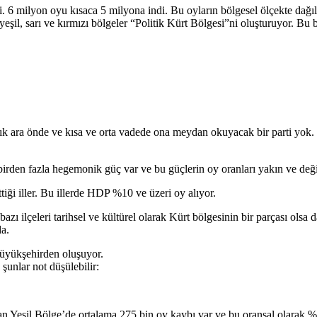
. 6 milyon oyu kısaca 5 milyona indi. Bu oyların bölgesel ölçekte dağı
il, sarı ve kırmızı bölgeler “Politik Kürt Bölgesi”ni oluşturuyor. Bu b
k ara önde ve kısa ve orta vadede ona meydan okuyacak bir parti yok.
irden fazla hegemonik güç var ve bu güçlerin oy oranları yakın ve değ
iği iller. Bu illerde HDP %10 ve üzeri oy alıyor.
 bazı ilçeleri tarihsel ve kültürel olarak Kürt bölgesinin bir parçası olsa
da.
büyükşehirden oluşuyor.
unlar not düşülebilir:
 Yeşil Bölge’de ortalama 275 bin oy kaybı var ve bu oransal olarak %1