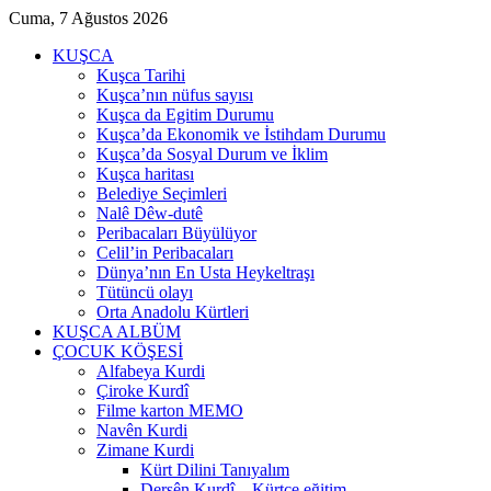
Cuma, 7 Ağustos 2026
KUŞCA
Kuşca Tarihi
Kuşca’nın nüfus sayısı
Kuşca da Egitim Durumu
Kuşca’da Ekonomik ve İstihdam Durumu
Kuşca’da Sosyal Durum ve İklim
Kuşca haritası
Belediye Seçimleri
Nalê Dêw-dutê
Peribacaları Büyülüyor
Celil’in Peribacaları
Dünya’nın En Usta Heykeltraşı
Tütüncü olayı
Orta Anadolu Kürtleri
KUŞCA ALBÜM
ÇOCUK KÖŞESİ
Alfabeya Kurdi
Çiroke Kurdî
Filme karton MEMO
Navên Kurdi
Zimane Kurdi
Kürt Dilini Tanıyalım
Dersên Kurdî – Kürtçe eğitim