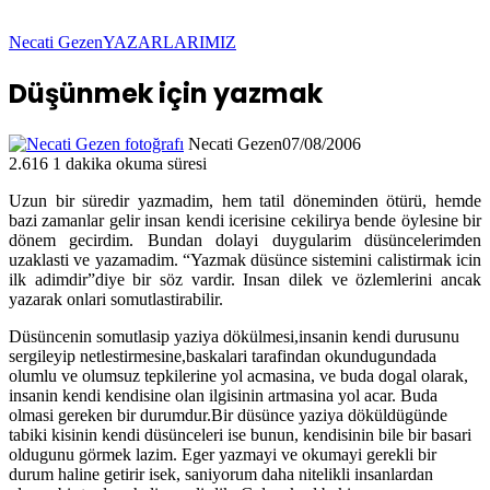
Necati Gezen
YAZARLARIMIZ
Düşünmek için yazmak
Necati Gezen
07/08/2006
2.616
1 dakika okuma süresi
Uzun bir süredir yazmadim, hem tatil döneminden ötürü, hemde
bazi zamanlar gelir insan kendi icerisine cekilirya bende öylesine bir
dönem gecirdim. Bundan dolayi duygularim düsüncelerimden
uzaklasti ve yazamadim. “Yazmak düsünce sistemini calistirmak icin
ilk adimdir”diye bir söz vardir. Insan dilek ve özlemlerini ancak
yazarak onlari somutlastirabilir.
Düsüncenin somutlasip yaziya dökülmesi,insanin kendi durusunu
sergileyip netlestirmesine,baskalari tarafindan okundugundada
olumlu ve olumsuz tepkilerine yol acmasina, ve buda dogal olarak,
insanin kendi kendisine olan ilgisinin artmasina yol acar. Buda
olmasi gereken bir durumdur.Bir düsünce yaziya döküldügünde
tabiki kisinin kendi düsünceleri ise bunun, kendisinin bile bir basari
oldugunu görmek lazim. Eger yazmayi ve okumayi gerekli bir
durum haline getirir isek, saniyorum daha nitelikli insanlardan