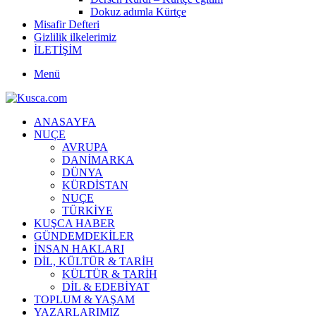
Dokuz adımla Kürtçe
Misafir Defteri
Gizlilik ilkelerimiz
İLETİŞİM
Menü
ANASAYFA
NUÇE
AVRUPA
DANİMARKA
DÜNYA
KÜRDİSTAN
NUÇE
TÜRKİYE
KUŞCA HABER
GÜNDEMDEKİLER
İNSAN HAKLARI
DİL, KÜLTÜR & TARİH
KÜLTÜR & TARİH
DİL & EDEBİYAT
TOPLUM & YAŞAM
YAZARLARIMIZ