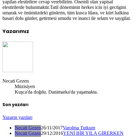
yapilan elestirilere cevap verebilirim. Önemli olan yapisal
elestirilerde bulunmaktir.Tatil döneminin herkes icin iyi gectigini
umarak ve önümüzdeki günlerin, tüm kusca lilara, ve kürt halkina
basari dolu günler, getirmesi umudu ve inanci ile selam ve saygilar.
Yazarımız
Necati Gezen
Müzisiyen
Kuşca'da doğdu. Danimarka'da yaşamakta.
Son yazıları
Yazarın yazıları
Necati Gezen
26/11/2017
Varolma Tutkum
Necati Gezen
29/12/2016
YENİ BİR YILA GİRERKEN