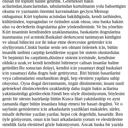
olusan bir toplum haline gelirdik. Geleneksel bakis
acilarindan,inanclarindan, tabularindan kurtulmanin yolu bahsettigim
okuma ve yazmanin önemini kavramaktan geciyor.Mensup
oldugumuz Kürt toplumu acisindan bakildiginda, kendi tarihinden,
kültüründen, topragindan ve özünden uzak olusu, onu baska hakim
ulus va devletlerin dogrularina göre yönlendirmistir. Ve bu yönelim
Kürt insaninin kendisinden uzaklasmasina, baskalarin dogrularina
inanmasina yol acmistir.Baskalari derken;seni tanimayan kimligini
ve ulusal bilincini zor ile inkar etme derecesine getirenler icin
söylüyorum.Cünkü bunlar senin sen olmani önlemek icin, bütün
insanlik tarihini carpitip kendilerine uygun bir sistem olusturdular.
Ve hepimizi bu carpitimis,düsünce sistemi icerisinde, kendisine
oldukca uzak,ve kendi kendisini bitirmeye calisan insanlar haline
getirdiler.Bu sonuctan dolayi, kendisi icin yasamayi degil baskalari
icin yasamayi daha dogru hale getiriyoruz. Biri birinin basarilarini
veya calismalarini onurlandiran degil, hep elestiren yapilara sahip
oluyoruz. Oysa dogal davranmanin, özgür düsünmenin; insani nasil
geleneksel düsüncelerden uzaklastirip daha özgür bakis acilarina
yakinlastirdigi görülecektir.Simdi ben söyle düsünüyorum, böylesini
genis bir sitenin hazirlanip bütün Kusca lilari yakinlastirip ve ayni
zamanda diger bütün insanlara hitap etmesi bir basari degilmi. Ve o
sayfanin genislemesi icin arkadaslarin yazdiklari makaleler, siirler,
misafir defterine yazilan yazilar, hepsi cok degerlidir, basaridir. Ben
öyle görüyorum, onun icin bazi arkadaslarin yorum ve elestirilerine
simdilik fazla elestirisel gözle bakmiyorum. Ancak baska bir yazida