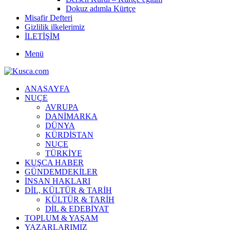
Dokuz adımla Kürtçe
Misafir Defteri
Gizlilik ilkelerimiz
İLETİŞİM
Menü
ANASAYFA
NUÇE
AVRUPA
DANİMARKA
DÜNYA
KÜRDİSTAN
NUÇE
TÜRKİYE
KUŞCA HABER
GÜNDEMDEKİLER
İNSAN HAKLARI
DİL, KÜLTÜR & TARİH
KÜLTÜR & TARİH
DİL & EDEBİYAT
TOPLUM & YAŞAM
YAZARLARIMIZ