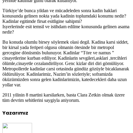
yerinde kadinlar günü olarak kutlaniyor.
Türkiye’de bunca yildan ve mücadeleden sonra kadin haklari
konusunda gelinen nokta yada kadinin toplumdaki konumu nedir?
Kadinlar egitimde firsat esitligine sahipmi?
Isyerlerinde esit temsil ve istihdam edilme konusunda gelinen asama
nedir?
Bu konuda olumlu birsey söylemek olasi degil. Kadina karsi siddet,
bir kirsal yada feriperi olgusu olmanin ötesinde bir metropol
gercegine dönüsmüs bulunuyor. Kadinlar “Töre ve namus ”
cinayetlerine kurban ediliyor. Kadinlarin sevgileri,asklari ,tercihleri
ölümle,cinayetle cezalandiriliyor. Genc kizlar diri diri gömülüyor.
Metropollerde kadinlar carsi ortasinda gündüz gözüyle bicaklanarak
öldürulüyor. Kadinlarimiz, Nazim’in sözleriyle; soframizda
öküzümüzden sonra gelen kadinlarimizin, katedecekleri daha uzun
yollar var.
2011 yilinin 8 martini karsilarken, basta Clara Zetkin olmak üzere
tüm devrim sehitlerini saygiyla aniyorum.
Yazarımız