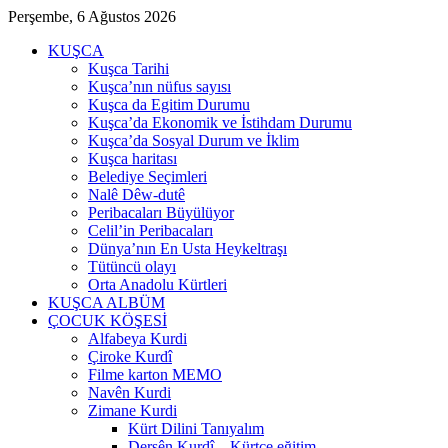
Perşembe, 6 Ağustos 2026
KUŞCA
Kuşca Tarihi
Kuşca’nın nüfus sayısı
Kuşca da Egitim Durumu
Kuşca’da Ekonomik ve İstihdam Durumu
Kuşca’da Sosyal Durum ve İklim
Kuşca haritası
Belediye Seçimleri
Nalê Dêw-dutê
Peribacaları Büyülüyor
Celil’in Peribacaları
Dünya’nın En Usta Heykeltraşı
Tütüncü olayı
Orta Anadolu Kürtleri
KUŞCA ALBÜM
ÇOCUK KÖŞESİ
Alfabeya Kurdi
Çiroke Kurdî
Filme karton MEMO
Navên Kurdi
Zimane Kurdi
Kürt Dilini Tanıyalım
Dersên Kurdî – Kürtçe eğitim