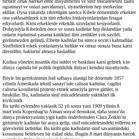
birlikte ortak hareket etme inisyatiflerini ve sinif mücadelesini zaafa
ugratmayi ve onlari parcalamayi, siyasetlerinin hep merkezine
aldilar. Oysa yukarida zikrettigim tanrica Kibele döneminde erkekler
ona yaklasabilmek icin tüm erkeksi fonksiyonlarindan feragat
ediyorlardi. Kimi erkeklerde erkeklik uzuvlarini kesiyorlardi.
Dolayisiyla Kibeleden önce ve sonra kadinlar hep dislandilar yada
onlarin toplumsal yasama kattiklari tüm zenlikler yok sayildi.
görünmezden gelindi. Elbette kadinlar bu sürece seyirci kalmadilar.
Sinifbilincli erkek yoldaslariyla birlikte ve omuz omuza buna karsi
direndiler, haklarini almaya basladilar.
Kadina yönelen insanlik disi siddet ve baskilara karsi gelmek icin
dünya capinda bir politik örgütlülük ihtiyaci kendini dayatiyordu.
Böyle bir gereksinimin had safhaya ulastigi bir dönemde 1857
yilinda Amerikada tekstil sanayi’nde calisan kadinlar, cagdisi
calisma kosullarini protesto etmek amaciyla greve gittiler, is
biraktilar. Bu, kadinlarin sinif mücadelesinde yaktiklari ilk
kivilcimdi.
Bu tarihi eylemden yaklasik 52 yil sonra yani 1909 yilinin 8
mart’inda Kopenhag’ta Alman sosyal demokrat, daha sonra’da
dünya proleteryasinin yigit kadin önderlerinden Clara Zetkin’in
girisimiyle kadinlar bir araya gelip, sinif mücadelesindeki rollerini ve
görevlerini tartistilar. Bu tarihi gün kadinlarin sinif savasimindaki
konumunu belirleyen bir milad oldu. Bugün 8 mart dünyanin bircok