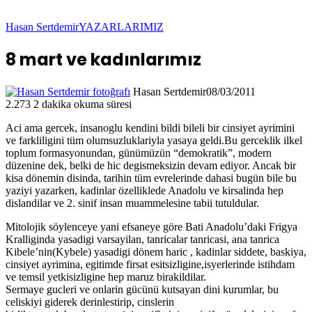
Hasan Sertdemir
YAZARLARIMIZ
8 mart ve kadınlarımız
Hasan Sertdemir
08/03/2011
2.273
2 dakika okuma süresi
Aci ama gercek, insanoglu kendini bildi bileli bir cinsiyet ayrimini
ve farkliligini tüm olumsuzluklariyla yasaya geldi.Bu gerceklik ilkel
toplum formasyonundan, günümüzün “demokratik”, modern
düzenine dek, belki de hic degismeksizin devam ediyor. Ancak bir
kisa dönemin disinda, tarihin tüm evrelerinde dahasi bugün bile bu
yaziyi yazarken, kadinlar özelliklede Anadolu ve kirsalinda hep
dislandilar ve 2. sinif insan muammelesine tabii tutuldular.
Mitolojik söylenceye yani efsaneye göre Bati Anadolu’daki Frigya
Kralliginda yasadigi varsayilan, tanricalar tanricasi, ana tanrica
Kibele’nin(Kybele) yasadigi dönem haric , kadinlar siddete, baskiya,
cinsiyet ayrimina, egitimde firsat esitsizligine,isyerlerinde istihdam
ve temsil yetkisizligine hep maruz birakildilar.
Sermaye gucleri ve onlarin gücünü kutsayan dini kurumlar, bu
celiskiyi giderek derinlestirip, cinslerin