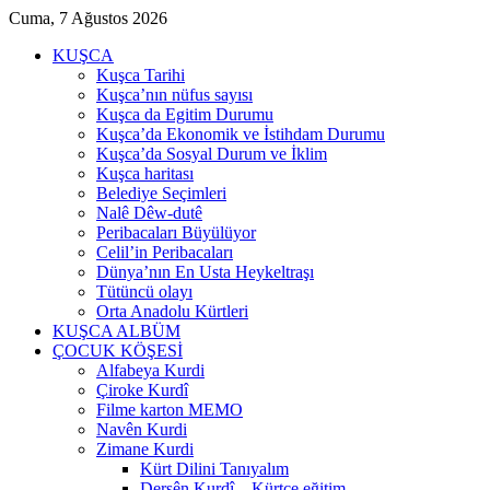
Cuma, 7 Ağustos 2026
KUŞCA
Kuşca Tarihi
Kuşca’nın nüfus sayısı
Kuşca da Egitim Durumu
Kuşca’da Ekonomik ve İstihdam Durumu
Kuşca’da Sosyal Durum ve İklim
Kuşca haritası
Belediye Seçimleri
Nalê Dêw-dutê
Peribacaları Büyülüyor
Celil’in Peribacaları
Dünya’nın En Usta Heykeltraşı
Tütüncü olayı
Orta Anadolu Kürtleri
KUŞCA ALBÜM
ÇOCUK KÖŞESİ
Alfabeya Kurdi
Çiroke Kurdî
Filme karton MEMO
Navên Kurdi
Zimane Kurdi
Kürt Dilini Tanıyalım
Dersên Kurdî – Kürtçe eğitim