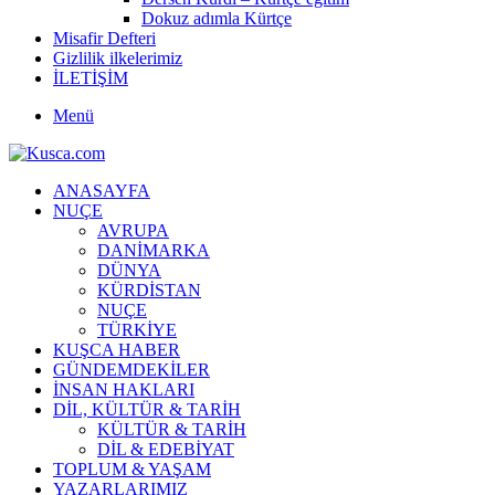
Dokuz adımla Kürtçe
Misafir Defteri
Gizlilik ilkelerimiz
İLETİŞİM
Menü
ANASAYFA
NUÇE
AVRUPA
DANİMARKA
DÜNYA
KÜRDİSTAN
NUÇE
TÜRKİYE
KUŞCA HABER
GÜNDEMDEKİLER
İNSAN HAKLARI
DİL, KÜLTÜR & TARİH
KÜLTÜR & TARİH
DİL & EDEBİYAT
TOPLUM & YAŞAM
YAZARLARIMIZ