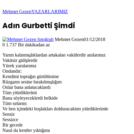
Mehmet Gezen
YAZARLARIMIZ
Adın Gurbetti Şimdi
Mehmet Gezen
01/12/2018
0
1.737
Bir dakikadan az
Yarım kalınmışlıklardan artakalan vakitlerdir anılarımız
Vakitsiz gidişlerdir
Yürek yaralarımız
Ondandır;
Kendimi toprağın gürültüsüne
Rüzgarın sesine bırakılmışlığım
Onlar bana anlatacaklardı
Tüm yitirdiklerimi
Bana söyleyeceklerdi belkide
Tüm sırlarını
Ve ben içimdeki boşlukları dolduracaktım yitirdiklerimle
Sensiz
Sessizce
Bir gecede
Nasıl da kentler yıktığımı