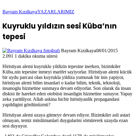
Bayram Kızılkaya
YAZARLARIMIZ
Kuyruklu yıldızın sesi Küba’nın
tepesi
Bayram Kızılkaya
08/01/2015
2.091
1 dakika okuma süresi
Hiristiyan alemi kuyruklu yildizin tepesine inerken, bizimkiler
Küba‚nin tepesine inmeyi marifet sayiyorlar. Hiristiyan alemi kücük
bir uydu parcasi olan kuyrukla yildiza yumusak bir inis yapiyor,
hiristiyan alemi bilim insanlari o kadar bilim, teknik, teknoloji,
insanoglu hizmetine sunmaya devam ediyorlar. Son olarak da insan
diskisi ile hareket eden otobüsü insanligin hizmetine sunuyor. Yapay
zeka yaritiliyor. Allah askina hicbir hiristiyanlik propagandasi
yapildigini gördünüzmü?
Hiristiyan alemi uzaya gitmeye devam ediyor. Bizimkiler asli astari
olmayan, temiz müslümanlari duygularini sömürerek uzayda ezan
sesi duyuyor.