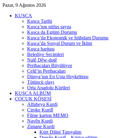
Pazar, 9 Ağustos 2026
KUŞCA
Kuşca Tarihi
Kuşca’nın nüfus sayısı
Kuşca da Egitim Durumu
Kuşca’da Ekonomik ve İstihdam Durumu
Kuşca’da Sosyal Durum ve İklim
Kuşca haritası
Belediye Seçimleri
Nalê Dêw-dutê
Peribacaları Büyülüyor
Celil’in Peribacaları
Dünya’nın En Usta Heykeltraşı
Tütüncü olayı
Orta Anadolu Kürtleri
KUŞCA ALBÜM
ÇOCUK KÖŞESİ
Alfabeya Kurdi
Çiroke Kurdî
Filme karton MEMO
Navên Kurdi
Zimane Kurdi
Kürt Dilini Tanıyalım
Dersên Kurdî – Kürtçe eğitim