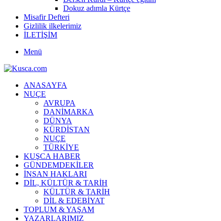
Dokuz adımla Kürtçe
Misafir Defteri
Gizlilik ilkelerimiz
İLETİŞİM
Menü
ANASAYFA
NUÇE
AVRUPA
DANİMARKA
DÜNYA
KÜRDİSTAN
NUÇE
TÜRKİYE
KUŞCA HABER
GÜNDEMDEKİLER
İNSAN HAKLARI
DİL, KÜLTÜR & TARİH
KÜLTÜR & TARİH
DİL & EDEBİYAT
TOPLUM & YAŞAM
YAZARLARIMIZ