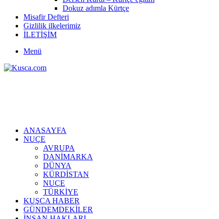
Dokuz adımla Kürtçe
Misafir Defteri
Gizlilik ilkelerimiz
İLETİŞİM
Menü
ANASAYFA
NUÇE
AVRUPA
DANİMARKA
DÜNYA
KÜRDİSTAN
NUÇE
TÜRKİYE
KUŞCA HABER
GÜNDEMDEKİLER
İNSAN HAKLARI