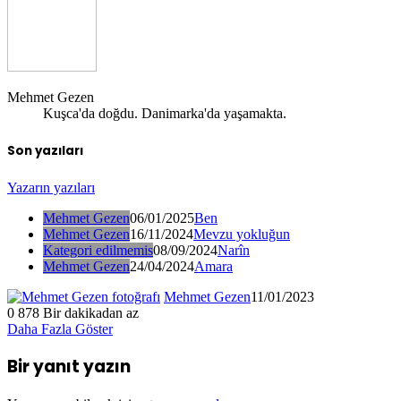
Mehmet Gezen
Kuşca'da doğdu. Danimarka'da yaşamakta.
Son yazıları
Yazarın yazıları
Mehmet Gezen
06/01/2025
Ben
Mehmet Gezen
16/11/2024
Mevzu yokluğun
Kategori edilmemis
08/09/2024
Narîn
Mehmet Gezen
24/04/2024
Amara
Mehmet Gezen
11/01/2023
0
878
Bir dakikadan az
Daha Fazla Göster
Bir yanıt yazın