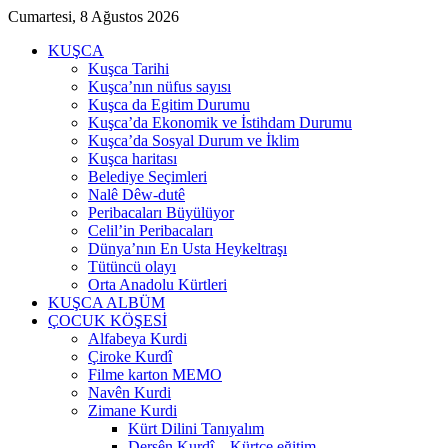
Cumartesi, 8 Ağustos 2026
KUŞCA
Kuşca Tarihi
Kuşca’nın nüfus sayısı
Kuşca da Egitim Durumu
Kuşca’da Ekonomik ve İstihdam Durumu
Kuşca’da Sosyal Durum ve İklim
Kuşca haritası
Belediye Seçimleri
Nalê Dêw-dutê
Peribacaları Büyülüyor
Celil’in Peribacaları
Dünya’nın En Usta Heykeltraşı
Tütüncü olayı
Orta Anadolu Kürtleri
KUŞCA ALBÜM
ÇOCUK KÖŞESİ
Alfabeya Kurdi
Çiroke Kurdî
Filme karton MEMO
Navên Kurdi
Zimane Kurdi
Kürt Dilini Tanıyalım
Dersên Kurdî – Kürtçe eğitim