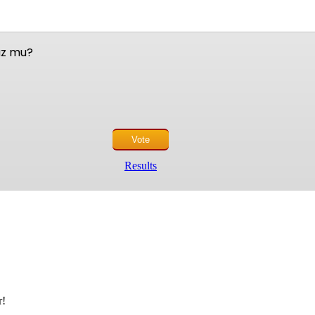
nuz mu?
Results
r!