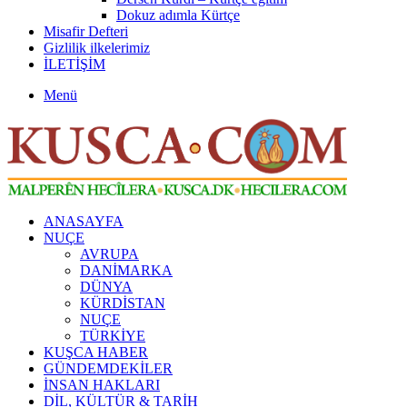
Dokuz adımla Kürtçe
Misafir Defteri
Gizlilik ilkelerimiz
İLETİŞİM
Menü
ANASAYFA
NUÇE
AVRUPA
DANİMARKA
DÜNYA
KÜRDİSTAN
NUÇE
TÜRKİYE
KUŞCA HABER
GÜNDEMDEKİLER
İNSAN HAKLARI
DİL, KÜLTÜR & TARİH