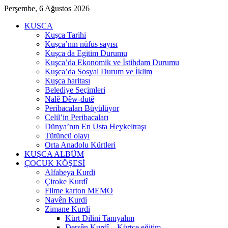
Perşembe, 6 Ağustos 2026
KUŞCA
Kuşca Tarihi
Kuşca’nın nüfus sayısı
Kuşca da Egitim Durumu
Kuşca’da Ekonomik ve İstihdam Durumu
Kuşca’da Sosyal Durum ve İklim
Kuşca haritası
Belediye Seçimleri
Nalê Dêw-dutê
Peribacaları Büyülüyor
Celil’in Peribacaları
Dünya’nın En Usta Heykeltraşı
Tütüncü olayı
Orta Anadolu Kürtleri
KUŞCA ALBÜM
ÇOCUK KÖŞESİ
Alfabeya Kurdi
Çiroke Kurdî
Filme karton MEMO
Navên Kurdi
Zimane Kurdi
Kürt Dilini Tanıyalım
Dersên Kurdî – Kürtçe eğitim