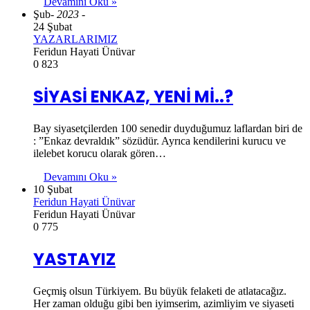
Devamını Oku »
Şub
- 2023 -
24 Şubat
YAZARLARIMIZ
Feridun Hayati Ünüvar
0
823
SİYASİ ENKAZ, YENİ Mİ..?
Bay siyasetçilerden 100 senedir duyduğumuz laflardan biri de
: ”Enkaz devraldık” sözüdür. Ayrıca kendilerini kurucu ve
ilelebet korucu olarak gören…
Devamını Oku »
10 Şubat
Feridun Hayati Ünüvar
Feridun Hayati Ünüvar
0
775
YASTAYIZ
Geçmiş olsun Türkiyem. Bu büyük felaketi de atlatacağız.
Her zaman olduğu gibi ben iyimserim, azimliyim ve siyaseti