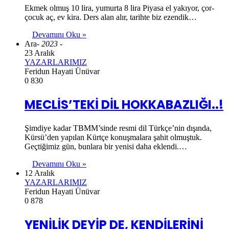
Ekmek olmuş 10 lira, yumurta 8 lira Piyasa el yakıyor, çor-
çocuk aç, ev kira. Ders alan alır, tarihte biz ezendik…
Devamını Oku »
Ara
- 2023 -
23 Aralık
YAZARLARIMIZ
Feridun Hayati Ünüvar
0
830
MECLİS’TEKİ DİL HOKKABAZLIĞI..!
Şimdiye kadar TBMM’sinde resmi dil Türkçe’nin dışında,
Kürsü’den yapılan Kürtçe konuşmalara şahit olmuştuk.
Geçtiğimiz gün, bunlara bir yenisi daha eklendi.…
Devamını Oku »
12 Aralık
YAZARLARIMIZ
Feridun Hayati Ünüvar
0
878
YENİLİK DEYİP DE, KENDİLERİNİ