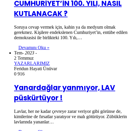
CUMHURİYET’İN 100. YILI, NASIL
KUTLANACAK ?
Soruya cevap vermek için, kahin ya da medyum olmak
gerekmez. Kişilere endekslenen Cumhuriyet’in, entübe edilen
demokrasisi ile birlikteki 100. Yılı,…
Devamını Oku »
Tem
- 2023 -
2 Temmuz
YAZARLARIMIZ
Feridun Hayati Ünüvar
0
916
Yanardağlar yanmıyor, LAV
püskürtüyor !
Lavlar, her ne kadar çevreye zarar veriyor gibi görünse de,
kimilerine de fırsatlar yaratıyor ve malı götürüyor. Zübüklerin
lavlarında yananlar…