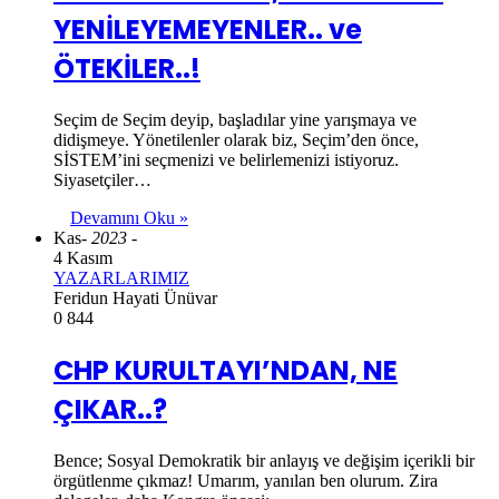
YENİLEYEMEYENLER.. ve
ÖTEKİLER..!
Seçim de Seçim deyip, başladılar yine yarışmaya ve
didişmeye. Yönetilenler olarak biz, Seçim’den önce,
SİSTEM’ini seçmenizi ve belirlemenizi istiyoruz.
Siyasetçiler…
Devamını Oku »
Kas
- 2023 -
4 Kasım
YAZARLARIMIZ
Feridun Hayati Ünüvar
0
844
CHP KURULTAYI’NDAN, NE
ÇIKAR..?
Bence; Sosyal Demokratik bir anlayış ve değişim içerikli bir
örgütlenme çıkmaz! Umarım, yanılan ben olurum. Zira