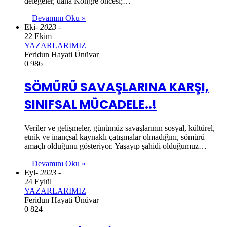
delegeler, daha Kongre öncesi;…
Devamını Oku »
Eki
- 2023 -
22 Ekim
YAZARLARIMIZ
Feridun Hayati Ünüvar
0
986
SÖMÜRÜ SAVAŞLARINA KARŞI,
SINIFSAL MÜCADELE..!
Veriler ve gelişmeler, günümüz savaşlarının sosyal, kültürel,
etnik ve inançsal kaynaklı çatışmalar olmadığını, sömürü
amaçlı olduğunu gösteriyor. Yaşayıp şahidi olduğumuz…
Devamını Oku »
Eyl
- 2023 -
24 Eylül
YAZARLARIMIZ
Feridun Hayati Ünüvar
0
824