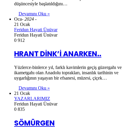
düşüncesiyle başlatıldığını…
Devamını Oku »
Oca
- 2024 -
21 Ocak
Feridun Hayati Ünüvar
Feridun Hayati Ünüvar
0
912
HRANT DİNK’İ ANARKEN..
Yüzlerce-binlerce yıl, farklı kavimlerin geçiş güzergahı ve
ikametgahı olan Anadolu toprakları, insanlık tarihinin ve
uygarlığının yaşayan bir efsanesi, müzesi, çiçek…
Devamını Oku »
21 Ocak
YAZARLARIMIZ
Feridun Hayati Ünüvar
0
835
SÖMÜRGEN