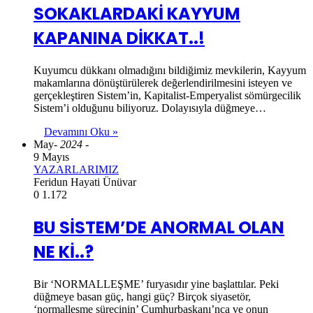
SOKAKLARDAKİ KAYYUM
KAPANINA DİKKAT..!
Kuyumcu dükkanı olmadığını bildiğimiz mevkilerin, Kayyum
makamlarına dönüştürülerek değerlendirilmesini isteyen ve
gerçekleştiren Sistem’in, Kapitalist-Emperyalist sömürgecilik
Sistem’i olduğunu biliyoruz. Dolayısıyla düğmeye…
Devamını Oku »
May
- 2024 -
9 Mayıs
YAZARLARIMIZ
Feridun Hayati Ünüvar
0
1.172
BU SİSTEM’DE ANORMAL OLAN
NE Kİ..?
Bir ‘NORMALLEŞME’ furyasıdır yine başlattılar. Peki
düğmeye basan güç, hangi güç? Birçok siyasetör,
‘normalleşme sürecinin’ Cumhurbaşkanı’nca ve onun