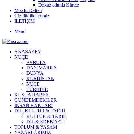
Dokuz adımla Kürtçe
Misafir Defteri
Gizlilik ilkelerimiz
İLETİŞİM
Menü
ANASAYFA
NUÇE
AVRUPA
DANİMARKA
DÜNYA
KÜRDİSTAN
NUÇE
TÜRKİYE
KUŞCA HABER
GÜNDEMDEKİLER
İNSAN HAKLARI
DİL, KÜLTÜR & TARİH
KÜLTÜR & TARİH
DİL & EDEBİYAT
TOPLUM & YAŞAM
YAZARLARIMIZ