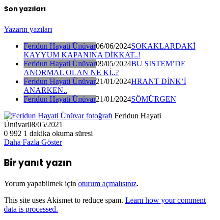
Son yazıları
Yazarın yazıları
Feridun Hayati Ünüvar
06/06/2024
SOKAKLARDAKİ
KAYYUM KAPANINA DİKKAT..!
Feridun Hayati Ünüvar
09/05/2024
BU SİSTEM’DE
ANORMAL OLAN NE Kİ..?
Feridun Hayati Ünüvar
21/01/2024
HRANT DİNK’İ
ANARKEN..
Feridun Hayati Ünüvar
21/01/2024
SÖMÜRGEN
Feridun Hayati
Ünüvar
08/05/2021
0
992
1 dakika okuma süresi
Daha Fazla Göster
Bir yanıt yazın
Yorum yapabilmek için
oturum açmalısınız
.
This site uses Akismet to reduce spam.
Learn how your comment
data is processed.