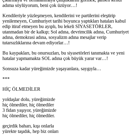
adıma söylüyorum, beni çok üzüyor…!
Kendileriyle yüzleşmeyen, kendilerini ve partilerini eleştirip
yenilemeyen, Cumhuriyet tarihi boyunca yaptıkları hataları kabul
edip itiraf etmeyen bu ayıplı, bu lekeli SİYASETÖRLER,
utanmadan bir de kalkıp; Sol adına, devrimcilik adına, Cumhuriyet
adına, demokrasi adına, sosyalizm adına mesajlar verip
tutarsızlıklarına devam ediyorlar…!
Bu kaypakları, bu onursuzları, bu siyasetörleri tanımakta ve yeni
hatalar yapmamakta SOL adına çok büyük yarar var…!
Sonsuza kadar yüreğimizde yaşayanlara, saygıyla…
***
HİÇ ÖLMEDİLER
yoldaşlar dolu, yüreğimizde
hiç ölmediler, hiç ölmediler
3 fidan yaşıyor, yüreğimizde
hiç ölmediler, hiç ölmediler.
geçirdik baharı, kışı onlarla
yürekte taşıdık, hep biz onları