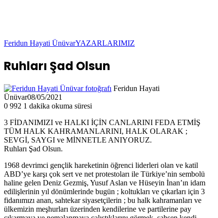
Feridun Hayati Ünüvar
YAZARLARIMIZ
Ruhları Şad Olsun
Feridun Hayati
Ünüvar
08/05/2021
0
992
1 dakika okuma süresi
3 FİDANIMIZI ve HALKI İÇİN CANLARINI FEDA ETMİŞ
TÜM HALK KAHRAMANLARINI, HALK OLARAK ;
SEVGİ, SAYGI ve MİNNETLE ANIYORUZ.
Ruhları Şad Olsun.
1968 devrimci gençlik hareketinin öğrenci liderleri olan ve katil
ABD’ye karşı çok sert ve net protestoları ile Türkiye’nin sembolü
haline gelen Deniz Gezmiş, Yusuf Aslan ve Hüseyin İnan’ın idam
edilişlerinin yıl dönümlerinde bugün ; koltukları ve çıkarları için 3
fidanımızı anan, sahtekar siyasetçilerin ; bu halk kahramanları ve
ülkemizin meşhurları üzerinden kendilerine ve partilerine pay
çıkarmaya ve nemalanmaya çalıştıklarını görmek, şahsen kendi