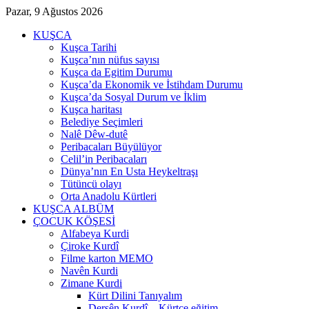
Pazar, 9 Ağustos 2026
KUŞCA
Kuşca Tarihi
Kuşca’nın nüfus sayısı
Kuşca da Egitim Durumu
Kuşca’da Ekonomik ve İstihdam Durumu
Kuşca’da Sosyal Durum ve İklim
Kuşca haritası
Belediye Seçimleri
Nalê Dêw-dutê
Peribacaları Büyülüyor
Celil’in Peribacaları
Dünya’nın En Usta Heykeltraşı
Tütüncü olayı
Orta Anadolu Kürtleri
KUŞCA ALBÜM
ÇOCUK KÖŞESİ
Alfabeya Kurdi
Çiroke Kurdî
Filme karton MEMO
Navên Kurdi
Zimane Kurdi
Kürt Dilini Tanıyalım
Dersên Kurdî – Kürtçe eğitim