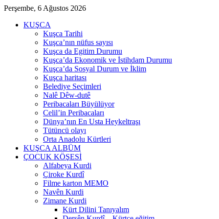
Perşembe, 6 Ağustos 2026
KUŞCA
Kuşca Tarihi
Kuşca’nın nüfus sayısı
Kuşca da Egitim Durumu
Kuşca’da Ekonomik ve İstihdam Durumu
Kuşca’da Sosyal Durum ve İklim
Kuşca haritası
Belediye Seçimleri
Nalê Dêw-dutê
Peribacaları Büyülüyor
Celil’in Peribacaları
Dünya’nın En Usta Heykeltraşı
Tütüncü olayı
Orta Anadolu Kürtleri
KUŞCA ALBÜM
ÇOCUK KÖŞESİ
Alfabeya Kurdi
Çiroke Kurdî
Filme karton MEMO
Navên Kurdi
Zimane Kurdi
Kürt Dilini Tanıyalım
Dersên Kurdî – Kürtçe eğitim