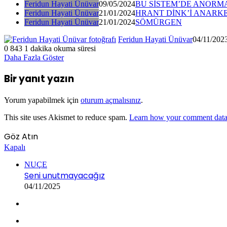
Feridun Hayati Ünüvar
09/05/2024
BU SİSTEM’DE ANORMA
Feridun Hayati Ünüvar
21/01/2024
HRANT DİNK’İ ANARKE
Feridun Hayati Ünüvar
21/01/2024
SÖMÜRGEN
Feridun Hayati Ünüvar
04/11/202
0
843
1 dakika okuma süresi
Daha Fazla Göster
Bir yanıt yazın
Yorum yapabilmek için
oturum açmalısınız
.
This site uses Akismet to reduce spam.
Learn how your comment data 
Göz Atın
Kapalı
NUÇE
Seni unutmayacağız
04/11/2025