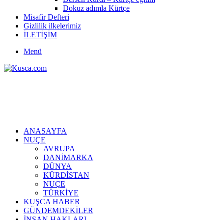
Dokuz adımla Kürtçe
Misafir Defteri
Gizlilik ilkelerimiz
İLETİŞİM
Menü
ANASAYFA
NUÇE
AVRUPA
DANİMARKA
DÜNYA
KÜRDİSTAN
NUÇE
TÜRKİYE
KUŞCA HABER
GÜNDEMDEKİLER
İNSAN HAKLARI