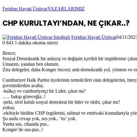
Feridun Hayati Ünüvar
YAZARLARIMIZ
CHP KURULTAYI’NDAN, NE ÇIKAR..?
Feridun Hayati Ünüvar
04/11/202
0
843
1 dakika okuma süresi
Bence;
Sosyal Demokratik bir anlayış ve değişim içerikli bir örgütlenme çıkm
Umarım, yanılan ben olurum.
Zira delegeler, daha Kongre öncesi; anti-demokratik yol, yöntem ve entr
Cumhuriyet Halk Partisi üyelerinin temsilcileri olan delegelerini, bire
şovenistlerden acaba;
-halkçı ve cumhuriyetçi bir Lider, çıkar mı?
….. bakıp göreceğiz..!
-peki, sivil kafalı sosyal demokrat bir lider ve ekibi, çıkar mı?
yoksa;
-ekibiyle birlikte CHP örgülerini, talimat ve emrivaki komutlarıyla yöne
Şu anda cevap yok, ses yok.. ‘tıs’ yok.
Yurtta sus, cihanda pus..
Kongre’de sus-pus..!