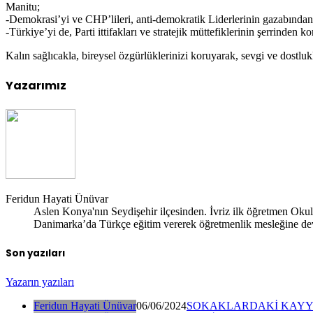
Manitu;
-Demokrasi’yi ve CHP’lileri, anti-demokratik Liderlerinin gazabınd
-Türkiye’yi de, Parti ittifakları ve stratejik müttefiklerinin şerrinden k
Kalın sağlıcakla, bireysel özgürlüklerinizi koruyarak, sevgi ve dostluk
Yazarımız
Feridun Hayati Ünüvar
Aslen Konya'nın Seydişehir ilçesinden. İvriz ilk öğretmen Oku
Danimarka’da Türkçe eğitim vererek öğretmenlik mesleğine deva
Son yazıları
Yazarın yazıları
Feridun Hayati Ünüvar
06/06/2024
SOKAKLARDAKİ KAYYU