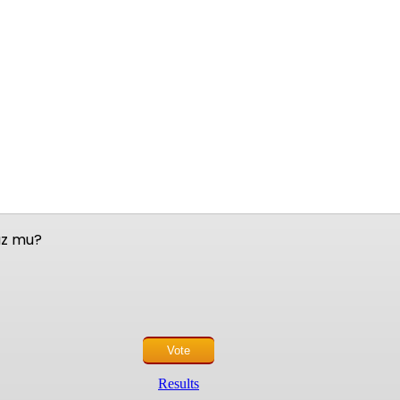
nuz mu?
Results