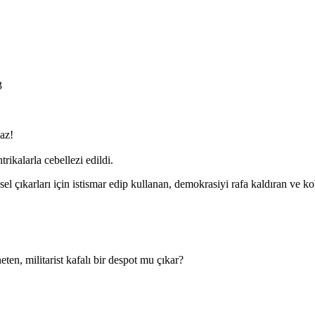
3
az!
ikalarla cebellezi edildi.
ysel çıkarları için istismar edip kullanan, demokrasiyi rafa kaldıran ve k
ten, militarist kafalı bir despot mu çıkar?