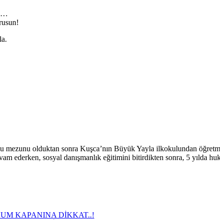
an…
orusun!
la.
lu mezunu olduktan sonra Kuşca’nın Büyük Yayla ilkokulundan öğretmen 
m ederken, sosyal danışmanlık eğitimini bitirdikten sonra, 5 yılda h
M KAPANINA DİKKAT..!