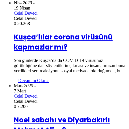
Nis
- 2020 -
19 Nisan
Celal Deveci
Celal Deveci
0
20.268
Kuşca’lılar corona virüsünü
kapmazlar mı?
Son günlerde Kuşca’da da COVID-19 virüsünüz
görüldüğüne dair söylentilerin çıkması ve insanlarımızın buna
verdikleri sert reaksiyonu sosyal medyada okuduğumda, bu…
Devamını Oku »
Mar
- 2020 -
7 Mart
Celal Deveci
Celal Deveci
0
7.200
Noel sabahı ve Diyarbakırlı