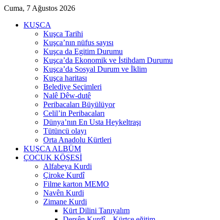
Cuma, 7 Ağustos 2026
KUŞCA
Kuşca Tarihi
Kuşca’nın nüfus sayısı
Kuşca da Egitim Durumu
Kuşca’da Ekonomik ve İstihdam Durumu
Kuşca’da Sosyal Durum ve İklim
Kuşca haritası
Belediye Seçimleri
Nalê Dêw-dutê
Peribacaları Büyülüyor
Celil’in Peribacaları
Dünya’nın En Usta Heykeltraşı
Tütüncü olayı
Orta Anadolu Kürtleri
KUŞCA ALBÜM
ÇOCUK KÖŞESİ
Alfabeya Kurdi
Çiroke Kurdî
Filme karton MEMO
Navên Kurdi
Zimane Kurdi
Kürt Dilini Tanıyalım
Dersên Kurdî – Kürtçe eğitim