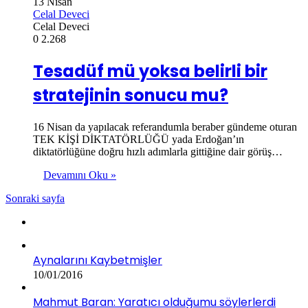
13 Nisan
Celal Deveci
Celal Deveci
0
2.268
Tesadüf mü yoksa belirli bir
stratejinin sonucu mu?
16 Nisan da yapılacak referandumla beraber gündeme oturan
TEK KİŞİ DİKTATÖRLÜĞÜ yada Erdoğan’ın
diktatörlüğüne doğru hızlı adımlarla gittiğine dair görüş…
Devamını Oku »
Sonraki sayfa
Aynalarını Kaybetmişler
10/01/2016
Mahmut Baran: Yaratıcı olduğumu söylerlerdi