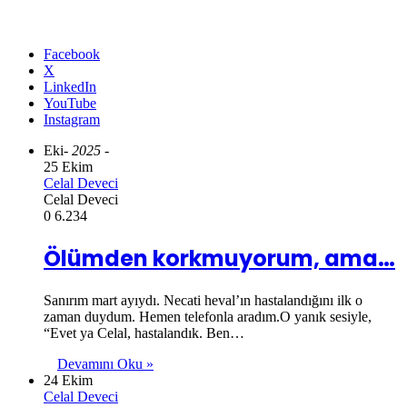
Facebook
X
LinkedIn
YouTube
Instagram
Eki
- 2025 -
25 Ekim
Celal Deveci
Celal Deveci
0
6.234
Ölümden korkmuyorum, ama…
Sanırım mart ayıydı. Necati heval’ın hastalandığını ilk o
zaman duydum. Hemen telefonla aradım.O yanık sesiyle,
“Evet ya Celal, hastalandık. Ben…
Devamını Oku »
24 Ekim
Celal Deveci