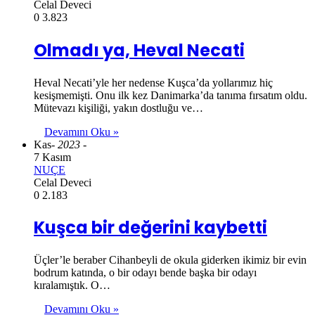
Celal Deveci
0
3.823
Olmadı ya, Heval Necati
Heval Necati’yle her nedense Kuşca’da yollarımız hiç
kesişmemişti. Onu ilk kez Danimarka’da tanıma fırsatım oldu.
Mütevazı kişiliği, yakın dostluğu ve…
Devamını Oku »
Kas
- 2023 -
7 Kasım
NUÇE
Celal Deveci
0
2.183
Kuşca bir değerini kaybetti
Üçler’le beraber Cihanbeyli de okula giderken ikimiz bir evin
bodrum katında, o bir odayı bende başka bir odayı
kıralamıştık. O…
Devamını Oku »