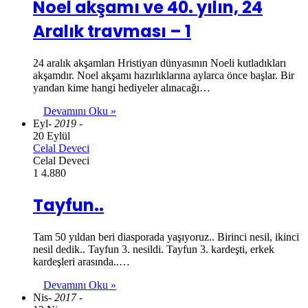
Noel akşamı ve 40. yılın, 24
Aralık travması – 1
24 aralık akşamları Hristiyan dünyasının Noeli kutladıkları
akşamdır. Noel akşamı hazırlıklarına aylarca önce başlar. Bir
yandan kime hangi hediyeler alınacağı…
Devamını Oku »
Eyl
- 2019 -
20 Eylül
Celal Deveci
Celal Deveci
1
4.880
Tayfun..
Tam 50 yıldan beri diasporada yaşıyoruz.. Birinci nesil, ikinci
nesil dedik.. Tayfun 3. nesildi. Tayfun 3. kardeşti, erkek
kardeşleri arasında..…
Devamını Oku »
Nis
- 2017 -