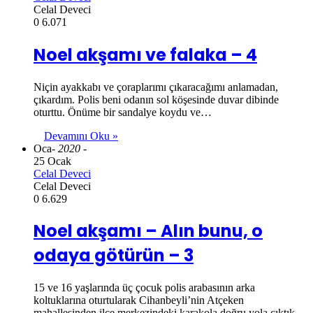
Celal Deveci
0
6.071
Noel akşamı ve falaka – 4
Niçin ayakkabı ve çoraplarımı çıkaracağımı anlamadan,
çıkardım. Polis beni odanın sol köşesinde duvar dibinde
oturttu. Önüme bir sandalye koydu ve…
Devamını Oku »
Oca
- 2020 -
25 Ocak
Celal Deveci
Celal Deveci
0
6.629
Noel akşamı – Alın bunu, o
odaya götürün – 3
15 ve 16 yaşlarında üç çocuk polis arabasının arka
koltuklarına oturtularak Cihanbeyli’nin Atçeken
mahallesinden ilçe merkezindeki karakola doğru yola çıktık.