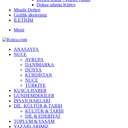
Dokuz adımla Kürtçe
Misafir Defteri
Gizlilik ilkelerimiz
İLETİŞİM
Menü
ANASAYFA
NUÇE
AVRUPA
DANİMARKA
DÜNYA
KÜRDİSTAN
NUÇE
TÜRKİYE
KUŞCA HABER
GÜNDEMDEKİLER
İNSAN HAKLARI
DİL, KÜLTÜR & TARİH
KÜLTÜR & TARİH
DİL & EDEBİYAT
TOPLUM & YAŞAM
YAZARLARIMIZ