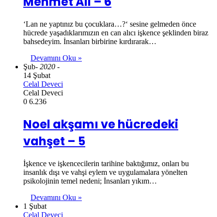
Mehmet Ali – 6
‘Lan ne yaptınız bu çocuklara…?‘ sesine gelmeden önce
hücrede yaşadıklarımızın en can alıcı işkence şeklinden biraz
bahsedeyim. İnsanları birbirine kırdırarak…
Devamını Oku »
Şub
- 2020 -
14 Şubat
Celal Deveci
Celal Deveci
0
6.236
Noel akşamı ve hücredeki
vahşet – 5
İşkence ve işkencecilerin tarihine baktığımız, onları bu
insanlık dışı ve vahşi eylem ve uygulamalara yönelten
psikolojinin temel nedeni; İnsanları yıkım…
Devamını Oku »
1 Şubat
Celal Deveci