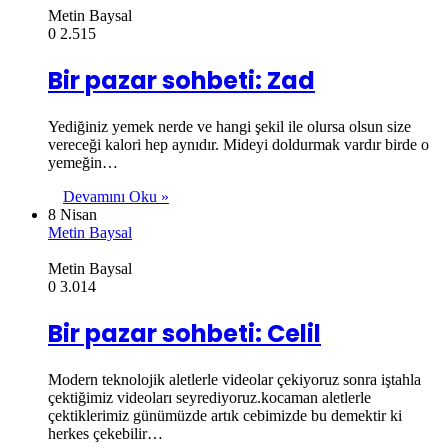
Metin Baysal
0
2.515
Bir pazar sohbeti: Zad
Yediğiniz yemek nerde ve hangi şekil ile olursa olsun size
vereceği kalori hep aynıdır. Mideyi doldurmak vardır birde o
yemeğin…
Devamını Oku »
8 Nisan
Metin Baysal
Metin Baysal
0
3.014
Bir pazar sohbeti: Celil
Modern teknolojik aletlerle videolar çekiyoruz sonra iştahla
çektiğimiz videoları seyrediyoruz.kocaman aletlerle
çektiklerimiz günümüzde artık cebimizde bu demektir ki
herkes çekebilir…