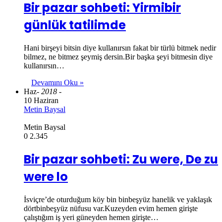
Bir pazar sohbeti: Yirmibir
günlük tatilimde
Hani birşeyi bitsin diye kullanırsın fakat bir türlü bitmek nedir
bilmez, ne bitmez şeymiş dersin.Bir başka şeyi bitmesin diye
kullanırsın…
Devamını Oku »
Haz
- 2018 -
10 Haziran
Metin Baysal
Metin Baysal
0
2.345
Bir pazar sohbeti: Zu were, De zu
were lo
İsviçre’de oturduğum köy bin binbeşyüz hanelik ve yaklaşık
dörtbinbeşyüz nüfusu var.Kuzeyden evim hemen girişte
çalıştığım iş yeri güneyden hemen girişte…