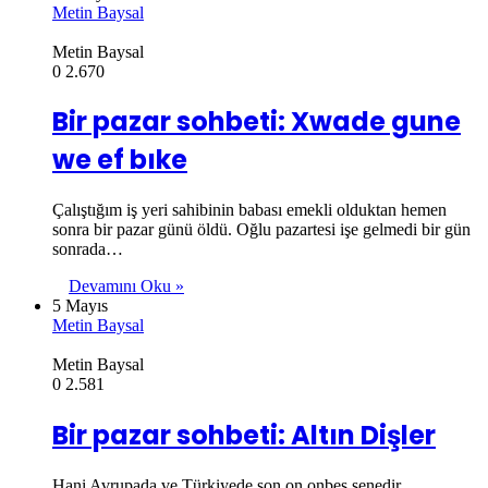
Metin Baysal
Metin Baysal
0
2.670
Bir pazar sohbeti: Xwade gune
we ef bıke
Çalıştığım iş yeri sahibinin babası emekli olduktan hemen
sonra bir pazar günü öldü. Oğlu pazartesi işe gelmedi bir gün
sonrada…
Devamını Oku »
5 Mayıs
Metin Baysal
Metin Baysal
0
2.581
Bir pazar sohbeti: Altın Dişler
Hani Avrupada ve Türkiyede son on onbeş senedir