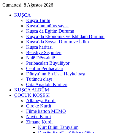
Cumartesi, 8 Ağustos 2026
KUŞCA
Kuşca Tarihi
Kuşca’nın nüfus sayısı
Kuşca da Egitim Durumu
Kuşca’da Ekonomik ve İstihdam Durumu
Kuşca’da Sosyal Durum ve İklim
Kuşca haritası
Belediye Seçimleri
Nalê Dêw-dutê
Peribacaları Büyülüyor
Celil’in Peribacaları
Dünya’nın En Usta Heykeltraşı
Tütüncü olayı
Orta Anadolu Kürtleri
KUŞCA ALBÜM
ÇOCUK KÖŞESİ
Alfabeya Kurdi
Çiroke Kurdî
Filme karton MEMO
Navên Kurdi
Zimane Kurdi
Kürt Dilini Tanıyalım
Dersên Kurdî – Kürtçe eğitim