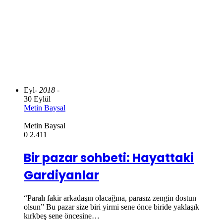
Eyl
- 2018 -
30 Eylül
Metin Baysal
Metin Baysal
0
2.411
Bir pazar sohbeti: Hayattaki
Gardiyanlar
“Paralı fakir arkadaşın olacağına, parasız zengin dostun
olsun” Bu pazar size biri yirmi sene önce biride yaklaşık
kırkbeş sene öncesine…