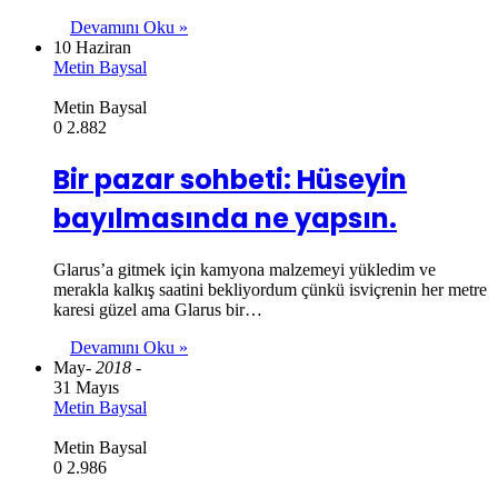
Devamını Oku »
10 Haziran
Metin Baysal
Metin Baysal
0
2.882
Bir pazar sohbeti: Hüseyin
bayılmasında ne yapsın.
Glarus’a gitmek için kamyona malzemeyi yükledim ve
merakla kalkış saatini bekliyordum çünkü isviçrenin her metre
karesi güzel ama Glarus bir…
Devamını Oku »
May
- 2018 -
31 Mayıs
Metin Baysal
Metin Baysal
0
2.986