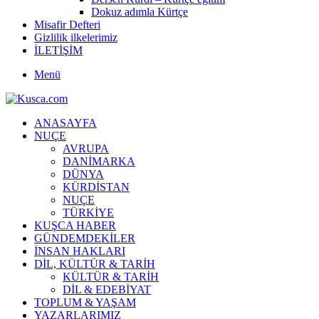
Dokuz adımla Kürtçe
Misafir Defteri
Gizlilik ilkelerimiz
İLETİŞİM
Menü
ANASAYFA
NUÇE
AVRUPA
DANİMARKA
DÜNYA
KÜRDİSTAN
NUÇE
TÜRKİYE
KUŞCA HABER
GÜNDEMDEKİLER
İNSAN HAKLARI
DİL, KÜLTÜR & TARİH
KÜLTÜR & TARİH
DİL & EDEBİYAT
TOPLUM & YAŞAM
YAZARLARIMIZ