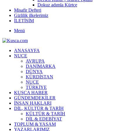
Dokuz adımla Kürtçe
Misafir Defteri
Gizlilik ilkelerimiz
İLETİŞİM
Menü
ANASAYFA
NUÇE
AVRUPA
DANİMARKA
DÜNYA
KÜRDİSTAN
NUÇE
TÜRKİYE
KUŞCA HABER
GÜNDEMDEKİLER
İNSAN HAKLARI
DİL, KÜLTÜR & TARİH
KÜLTÜR & TARİH
DİL & EDEBİYAT
TOPLUM & YAŞAM
YAZARLARIMIZ