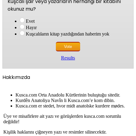
Kuşcalı şair veya yazarların herhangi bir kitabını
okunuz mu?
Evet
Hayır
Kuşcalıların kitap yazdığından haberim yok
Results
Hakkımızda
Kusca.com Orta Anadolu Kürtlerinin buluştuğu sitedir.
Kurdên Anatoliya Navîn li Kusca.com’e kom dibin.
Kusca.com er stedet, hvor midt anatolske kurdere mødes.
Üye ve misafirlere ait yazı ve görüşlerden kusca.com sorumlu
değildir!
Kişilik haklarını çiğneyen yazı ve resimler silinecektir.