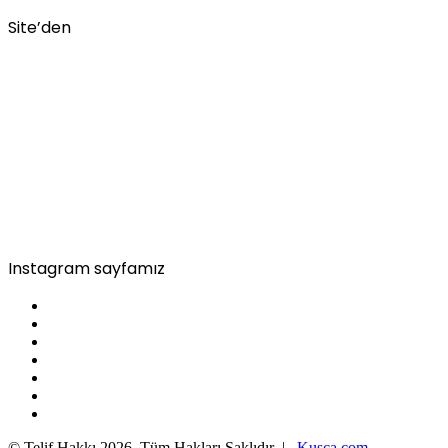
Site’den
Instagram sayfamız
© Telif Hakkı 2026, Tüm Hakları Saklıdır |
Kusca.com