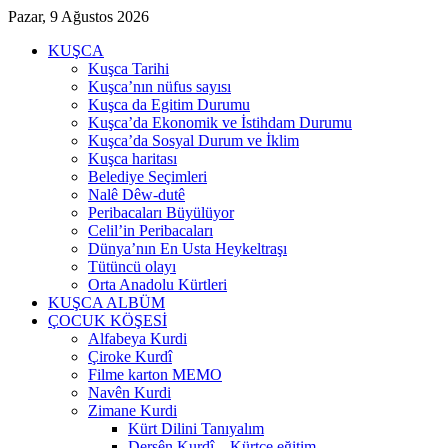
Pazar, 9 Ağustos 2026
KUŞCA
Kuşca Tarihi
Kuşca’nın nüfus sayısı
Kuşca da Egitim Durumu
Kuşca’da Ekonomik ve İstihdam Durumu
Kuşca’da Sosyal Durum ve İklim
Kuşca haritası
Belediye Seçimleri
Nalê Dêw-dutê
Peribacaları Büyülüyor
Celil’in Peribacaları
Dünya’nın En Usta Heykeltraşı
Tütüncü olayı
Orta Anadolu Kürtleri
KUŞCA ALBÜM
ÇOCUK KÖŞESİ
Alfabeya Kurdi
Çiroke Kurdî
Filme karton MEMO
Navên Kurdi
Zimane Kurdi
Kürt Dilini Tanıyalım
Dersên Kurdî – Kürtçe eğitim