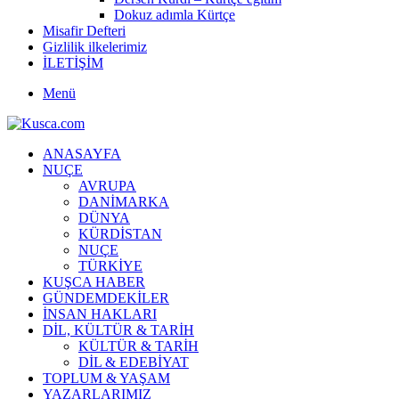
Dokuz adımla Kürtçe
Misafir Defteri
Gizlilik ilkelerimiz
İLETİŞİM
Menü
ANASAYFA
NUÇE
AVRUPA
DANİMARKA
DÜNYA
KÜRDİSTAN
NUÇE
TÜRKİYE
KUŞCA HABER
GÜNDEMDEKİLER
İNSAN HAKLARI
DİL, KÜLTÜR & TARİH
KÜLTÜR & TARİH
DİL & EDEBİYAT
TOPLUM & YAŞAM
YAZARLARIMIZ