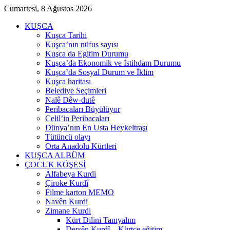
Cumartesi, 8 Ağustos 2026
KUŞCA
Kuşca Tarihi
Kuşca’nın nüfus sayısı
Kuşca da Egitim Durumu
Kuşca’da Ekonomik ve İstihdam Durumu
Kuşca’da Sosyal Durum ve İklim
Kuşca haritası
Belediye Seçimleri
Nalê Dêw-dutê
Peribacaları Büyülüyor
Celil’in Peribacaları
Dünya’nın En Usta Heykeltraşı
Tütüncü olayı
Orta Anadolu Kürtleri
KUŞCA ALBÜM
ÇOCUK KÖŞESİ
Alfabeya Kurdi
Çiroke Kurdî
Filme karton MEMO
Navên Kurdi
Zimane Kurdi
Kürt Dilini Tanıyalım
Dersên Kurdî – Kürtçe eğitim