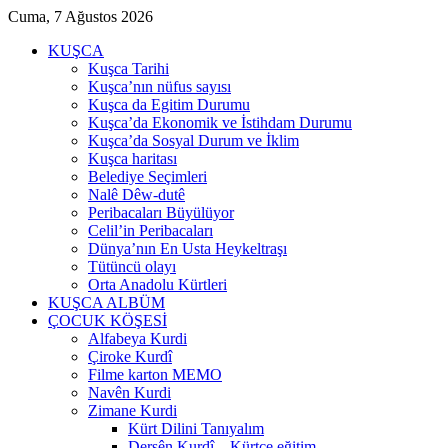
Cuma, 7 Ağustos 2026
KUŞCA
Kuşca Tarihi
Kuşca’nın nüfus sayısı
Kuşca da Egitim Durumu
Kuşca’da Ekonomik ve İstihdam Durumu
Kuşca’da Sosyal Durum ve İklim
Kuşca haritası
Belediye Seçimleri
Nalê Dêw-dutê
Peribacaları Büyülüyor
Celil’in Peribacaları
Dünya’nın En Usta Heykeltraşı
Tütüncü olayı
Orta Anadolu Kürtleri
KUŞCA ALBÜM
ÇOCUK KÖŞESİ
Alfabeya Kurdi
Çiroke Kurdî
Filme karton MEMO
Navên Kurdi
Zimane Kurdi
Kürt Dilini Tanıyalım
Dersên Kurdî – Kürtçe eğitim