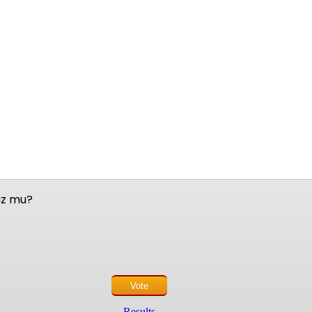
nuz mu?
Results