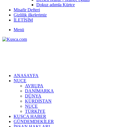
Dokuz adımla Kürtçe
Misafir Defteri
Gizlilik ilkelerimiz
İLETİŞİM
Menü
ANASAYFA
NUÇE
AVRUPA
DANİMARKA
DÜNYA
KÜRDİSTAN
NUÇE
TÜRKİYE
KUŞCA HABER
GÜNDEMDEKİLER
İNSAN HAKLARI