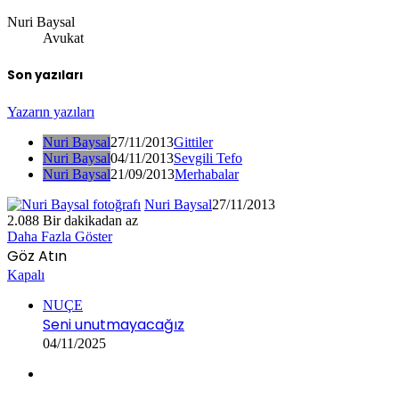
Nuri Baysal
Avukat
Son yazıları
Yazarın yazıları
Nuri Baysal
27/11/2013
Gittiler
Nuri Baysal
04/11/2013
Sevgili Tefo
Nuri Baysal
21/09/2013
Merhabalar
Nuri Baysal
27/11/2013
2.088
Bir dakikadan az
Daha Fazla Göster
Göz Atın
Kapalı
NUÇE
Seni unutmayacağız
04/11/2025