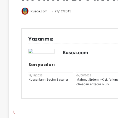
Kusca.com
27/12/2015
Yazarımız
Kusca.com
Son yazıları
DANİMARKA
DANİMARK
19/11/2025
04/08/2025
Kuşcalıların Seçim Başarısı
Mahmut Erdem: »Kişi, farkın
olmadan entegre olur«