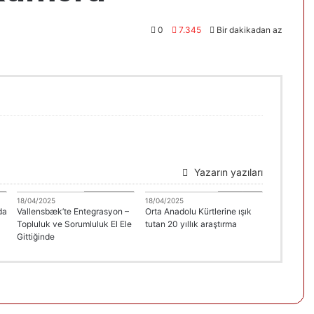
0
7.345
Bir dakikadan az
Yazarın yazıları
A
DANİMARKA
Erdal Çolak
18/04/2025
18/04/2025
da
Vallensbæk’te Entegrasyon –
Orta Anadolu Kürtlerine ışık
Topluluk ve Sorumluluk El Ele
tutan 20 yıllık araştırma
Gittiğinde