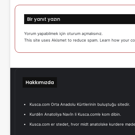
Bir yanıt yazın
Yorum yapabilmek için
oturum açmalısınız
.
This site uses Akismet to reduce spam.
Learn how your co
Hakkımızda
Kusca.com Orta Anadolu Kürtlerinin buluştuğu sitedir.
Kurdên Anatoliya Navîn li Kusca.com’e kom dibin.
Kusca.com er stedet, hvor midt anatolske kurdere møde