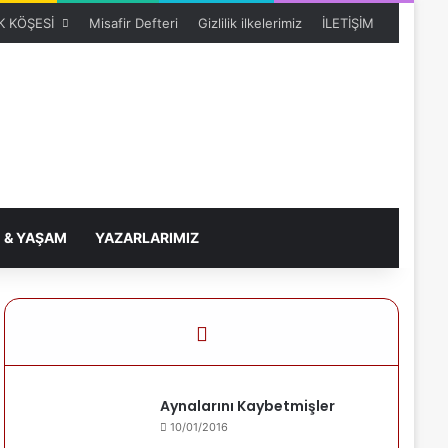
 KÖŞESİ
Misafir Defteri
Gizlilik ilkelerimiz
İLETİŞİM
 & YAŞAM
YAZARLARIMIZ
Aynalarını Kaybetmişler
10/01/2016