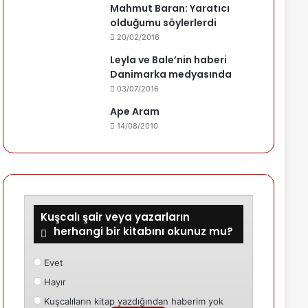
Mahmut Baran: Yaratıcı
olduğumu söylerlerdi
20/02/2016
Leyla ve Bale’nin haberi
Danimarka medyasında
03/07/2016
Ape Aram
14/08/2010
Kuşcalı şair veya yazarların
herhangi bir kitabını okunuz mu?
Evet
Hayır
Kuşcalıların kitap yazdığından haberim yok