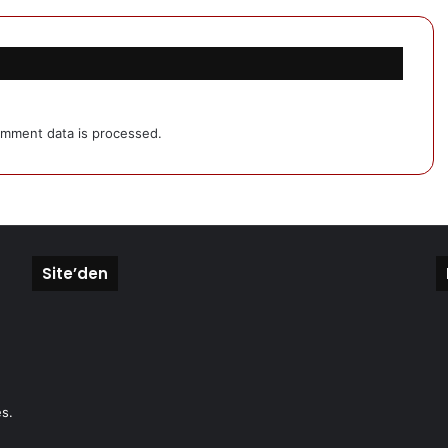
mment data is processed.
Site’den
s.