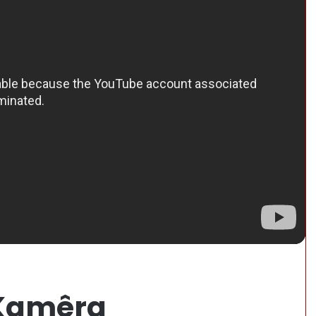
 Kamêra