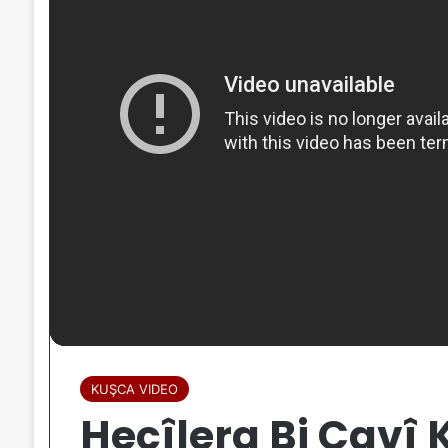
KUŞCA VIDEO
Hecîlera Bi Cavî