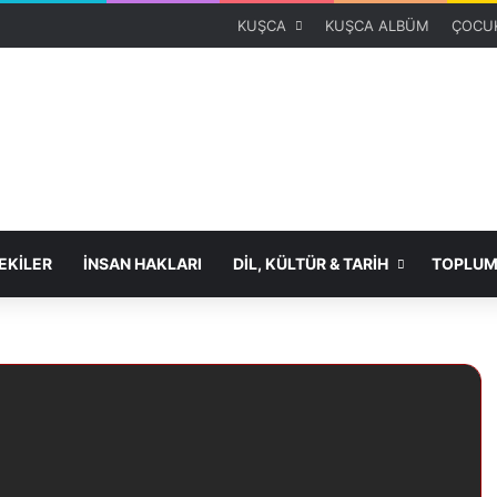
KUŞCA
KUŞCA ALBÜM
ÇOCUK
KİLER
İNSAN HAKLARI
DİL, KÜLTÜR & TARİH
TOPLUM