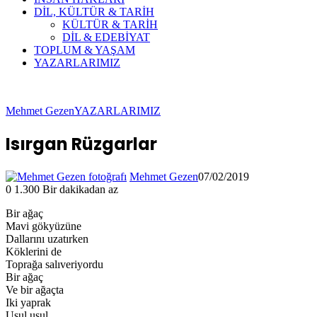
DİL, KÜLTÜR & TARİH
KÜLTÜR & TARİH
DİL & EDEBİYAT
TOPLUM & YAŞAM
YAZARLARIMIZ
Mehmet Gezen
YAZARLARIMIZ
Isırgan Rüzgarlar
Mehmet Gezen
07/02/2019
0
1.300
Bir dakikadan az
Bir ağaç
Mavi gökyüzüne
Dallarını uzatırken
Köklerini de
Toprağa salıveriyordu
Bir ağaç
Ve bir ağaçta
Iki yaprak
Usul usul