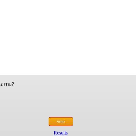
nuz mu?
Results