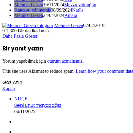
Mehmet Gezen
16/11/2024
Mevzu yokluğun
Kategori edilmemis
08/09/2024
Narîn
Mehmet Gezen
24/04/2024
Amara
Mehmet Gezen
07/02/2019
0
1.300
Bir dakikadan az
Daha Fazla Göster
Bir yanıt yazın
Yorum yapabilmek için
oturum açmalısınız
.
This site uses Akismet to reduce spam.
Learn how your comment data 
Göz Atın
Kapalı
NUÇE
Seni unutmayacağız
04/11/2025