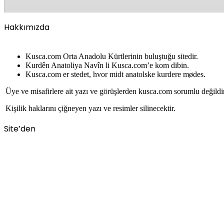
Hakkımızda
Kusca.com Orta Anadolu Kürtlerinin buluştuğu sitedir.
Kurdên Anatoliya Navîn li Kusca.com’e kom dibin.
Kusca.com er stedet, hvor midt anatolske kurdere mødes.
Üye ve misafirlere ait yazı ve görüşlerden kusca.com sorumlu değildi
Kişilik haklarını çiğneyen yazı ve resimler silinecektir.
Site’den