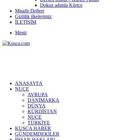
Dokuz adımla Kürtçe
Misafir Defteri
Gizlilik ilkelerimiz
İLETİŞİM
Menü
ANASAYFA
NUÇE
AVRUPA
DANİMARKA
DÜNYA
KÜRDİSTAN
NUÇE
TÜRKİYE
KUŞCA HABER
GÜNDEMDEKİLER
İNSAN HAKLARI