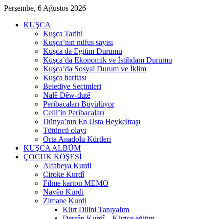
Perşembe, 6 Ağustos 2026
KUŞCA
Kuşca Tarihi
Kuşca’nın nüfus sayısı
Kuşca da Egitim Durumu
Kuşca’da Ekonomik ve İstihdam Durumu
Kuşca’da Sosyal Durum ve İklim
Kuşca haritası
Belediye Seçimleri
Nalê Dêw-dutê
Peribacaları Büyülüyor
Celil’in Peribacaları
Dünya’nın En Usta Heykeltraşı
Tütüncü olayı
Orta Anadolu Kürtleri
KUŞCA ALBÜM
ÇOCUK KÖŞESİ
Alfabeya Kurdi
Çiroke Kurdî
Filme karton MEMO
Navên Kurdi
Zimane Kurdi
Kürt Dilini Tanıyalım
Dersên Kurdî – Kürtçe eğitim