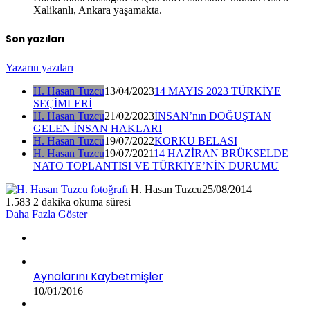
Xalikanlı, Ankara yaşamakta.
Son yazıları
Yazarın yazıları
H. Hasan Tuzcu
13/04/2023
14 MAYIS 2023 TÜRKİYE
SEÇİMLERİ
H. Hasan Tuzcu
21/02/2023
İNSAN’nın DOĞUŞTAN
GELEN İNSAN HAKLARI
H. Hasan Tuzcu
19/07/2022
KORKU BELASI
H. Hasan Tuzcu
19/07/2021
14 HAZİRAN BRÜKSELDE
NATO TOPLANTISI VE TÜRKİYE’NİN DURUMU
H. Hasan Tuzcu
25/08/2014
1.583
2 dakika okuma süresi
Daha Fazla Göster
Aynalarını Kaybetmişler
10/01/2016