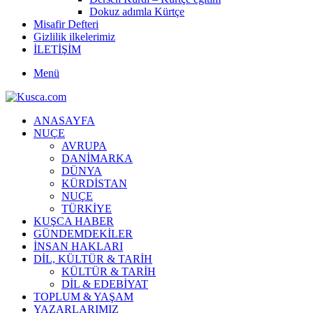
Dokuz adımla Kürtçe
Misafir Defteri
Gizlilik ilkelerimiz
İLETİŞİM
Menü
ANASAYFA
NUÇE
AVRUPA
DANİMARKA
DÜNYA
KÜRDİSTAN
NUÇE
TÜRKİYE
KUŞCA HABER
GÜNDEMDEKİLER
İNSAN HAKLARI
DİL, KÜLTÜR & TARİH
KÜLTÜR & TARİH
DİL & EDEBİYAT
TOPLUM & YAŞAM
YAZARLARIMIZ