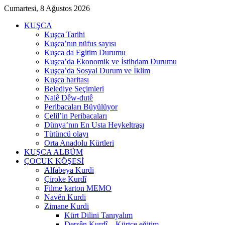
Cumartesi, 8 Ağustos 2026
KUŞCA
Kuşca Tarihi
Kuşca’nın nüfus sayısı
Kuşca da Egitim Durumu
Kuşca’da Ekonomik ve İstihdam Durumu
Kuşca’da Sosyal Durum ve İklim
Kuşca haritası
Belediye Seçimleri
Nalê Dêw-dutê
Peribacaları Büyülüyor
Celil’in Peribacaları
Dünya’nın En Usta Heykeltraşı
Tütüncü olayı
Orta Anadolu Kürtleri
KUŞCA ALBÜM
ÇOCUK KÖŞESİ
Alfabeya Kurdi
Çiroke Kurdî
Filme karton MEMO
Navên Kurdi
Zimane Kurdi
Kürt Dilini Tanıyalım
Dersên Kurdî – Kürtçe eğitim