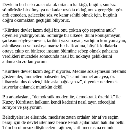
Devletin bir baskı aracı olarak ortadan kalktığı, bugün, sınıfsız
sömürüsüz bir dünyaya ne kadar uzakta olduğumuz gerçeğini göz
ardı etmeden, gelecekte söz ve karar sahibi olmak için, bugünü
doğru okumaktan geçtiğini biliyoruz.
“Kürtlere devlet lazım değil biz onu çoktan çöp sepetine attık”
diyenleri yadırgıyorum. Sömürge bir ülkede, dilini konuşamayan,
şarkısını söyleyemeyen, tarihini yazamayan, varlığını koruyamayan,
asimilasyona ve baskıya maruz bir halk adına, büyük iddialarla
ortaya çıkıp on binlerce insanın ölümüne sebep olmak pahasına
verdikleri mücadele sonucunda nasıl bu noktaya geldiklerini
anlamakta zorlanıyorum.
“Kürtlere devlet lazım değil” diyorlar. Medine sözleşmesini referans
gösterenler, ümmetten bahsedenler,”İslami ümmet anlayışı, öz
itibarıyla ulus devletçilikle asla bağdaşmaz”, diyenler ne demek
istiyorlar anlamak mümkün değil.
Bu arkadaşlara, “demokratik modernite, demokratik özerklik” ile
Kuzey Kürdistan halkının kendi kaderini nasıl tayın edeceğini
soruyor ve şaşıyorum.
Belediyeler ise ellerinde, meclis’se zaten ordalar, bir af ve seçim
barajı için de devlet istenmez bence kendi açılarından haklılar belki.
Tüm bu olumsuz düşüncelere rağmen, tarih mecrasına eninde