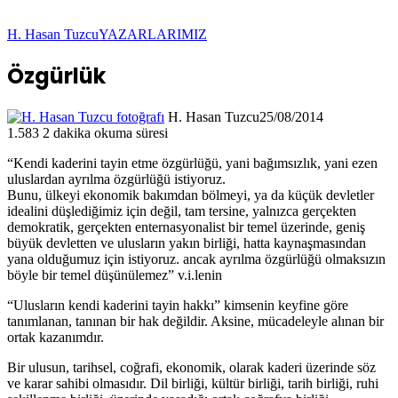
H. Hasan Tuzcu
YAZARLARIMIZ
Özgürlük
H. Hasan Tuzcu
25/08/2014
1.583
2 dakika okuma süresi
“Kendi kaderini tayin etme özgürlüğü, yani bağımsızlık, yani ezen
uluslardan ayrılma özgürlüğü istiyoruz.
Bunu, ülkeyi ekonomik bakımdan bölmeyi, ya da küçük devletler
idealini düşlediğimiz için değil, tam tersine, yalnızca gerçekten
demokratik, gerçekten enternasyonalist bir temel üzerinde, geniş
büyük devletten ve ulusların yakın birliği, hatta kaynaşmasından
yana olduğumuz için istiyoruz. ancak ayrılma özgürlüğü olmaksızın
böyle bir temel düşünülemez” v.i.lenin
“Ulusların kendi kaderini tayin hakkı” kimsenin keyfine göre
tanımlanan, tanınan bir hak değildir. Aksine, mücadeleyle alınan bir
ortak kazanımdır.
Bir ulusun, tarihsel, coğrafi, ekonomik, olarak kaderi üzerinde söz
ve karar sahibi olmasıdır. Dil birliği, kültür birliği, tarih birliği, ruhi