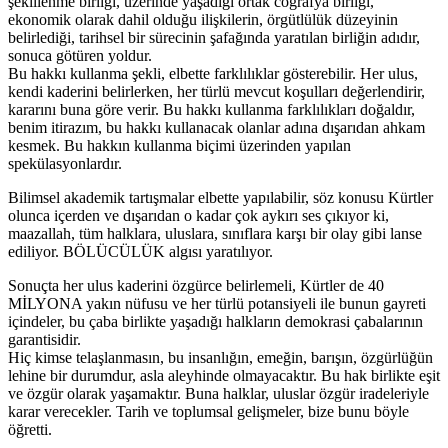
şekillenme birliği, üzerinde yaşadığı ortak coğrafya birliği,
ekonomik olarak dahil olduğu ilişkilerin, örgütlülük düzeyinin
belirlediği, tarihsel bir sürecinin şafağında yaratılan birliğin adıdır,
sonuca götüren yoldur.
Bu hakkı kullanma şekli, elbette farklılıklar gösterebilir. Her ulus,
kendi kaderini belirlerken, her türlü mevcut koşulları değerlendirir,
kararını buna göre verir. Bu hakkı kullanma farklılıkları doğaldır,
benim itirazım, bu hakkı kullanacak olanlar adına dışarıdan ahkam
kesmek. Bu hakkın kullanma biçimi üzerinden yapılan
spekülasyonlardır.
Bilimsel akademik tartışmalar elbette yapılabilir, söz konusu Kürtler
olunca içerden ve dışarıdan o kadar çok aykırı ses çıkıyor ki,
maazallah, tüm halklara, uluslara, sınıflara karşı bir olay gibi lanse
ediliyor. BÖLÜCÜLÜK algısı yaratılıyor.
Sonuçta her ulus kaderini özgürce belirlemeli, Kürtler de 40
MİLYONA yakın nüfusu ve her türlü potansiyeli ile bunun gayreti
içindeler, bu çaba birlikte yaşadığı halkların demokrasi çabalarının
garantisidir.
Hiç kimse telaşlanmasın, bu insanlığın, emeğin, barışın, özgürlüğün
lehine bir durumdur, asla aleyhinde olmayacaktır. Bu hak birlikte eşit
ve özgür olarak yaşamaktır. Buna halklar, uluslar özgür iradeleriyle
karar verecekler. Tarih ve toplumsal gelişmeler, bize bunu böyle
öğretti.