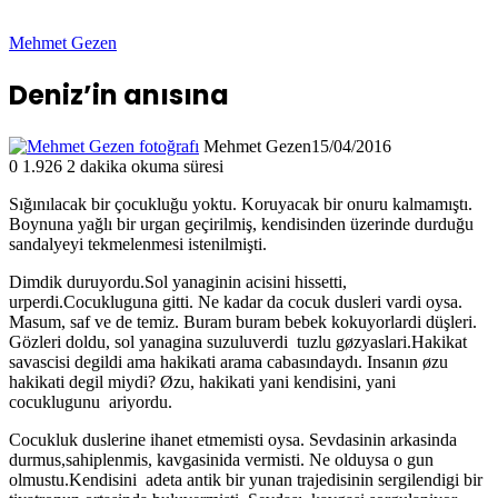
Mehmet Gezen
Deniz’in anısına
Mehmet Gezen
15/04/2016
0
1.926
2 dakika okuma süresi
Sığınılacak bir çocukluğu yoktu. Koruyacak bir onuru kalmamıştı.
Boynuna yağlı bir urgan geçirilmiş, kendisinden üzerinde durduğu
sandalyeyi tekmelenmesi istenilmişti.
Dimdik duruyordu.Sol yanaginin acisini hissetti,
urperdi.Cocukluguna gitti. Ne kadar da cocuk dusleri vardi oysa.
Masum, saf ve de temiz. Buram buram bebek kokuyorlardi düşleri.
Gözleri doldu, sol yanagina suzuluverdi tuzlu gøzyaslari.Hakikat
savascisi degildi ama hakikati arama cabasındaydı. Insanın øzu
hakikati degil miydi? Øzu, hakikati yani kendisini, yani
cocuklugunu ariyordu.
Cocukluk duslerine ihanet etmemisti oysa. Sevdasinin arkasinda
durmus,sahiplenmis, kavgasinida vermisti. Ne olduysa o gun
olmustu.Kendisini adeta antik bir yunan trajedisinin sergilendigi bir