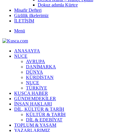
Dokuz adımla Kürtçe
Misafir Defteri
Gizlilik ilkelerimiz
İLETİŞİM
Menü
ANASAYFA
NUÇE
AVRUPA
DANİMARKA
DÜNYA
KÜRDİSTAN
NUÇE
TÜRKİYE
KUŞCA HABER
GÜNDEMDEKİLER
İNSAN HAKLARI
DİL, KÜLTÜR & TARİH
KÜLTÜR & TARİH
DİL & EDEBİYAT
TOPLUM & YAŞAM
YAZARLARIMIZ