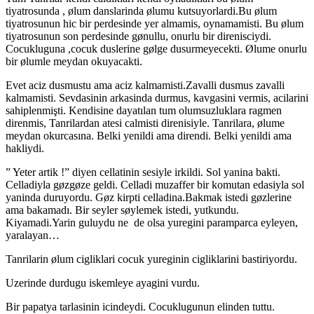
tiyatrosunda , ølum danslarinda ølumu kutsuyorlardi.Bu ølum
tiyatrosunun hic bir perdesinde yer almamis, oynamamisti. Bu ølum
tiyatrosunun son perdesinde gønullu, onurlu bir direnisciydi.
Cocukluguna ,cocuk duslerine gølge dusurmeyecekti. Ølume onurlu
bir ølumle meydan okuyacakti.
Evet aciz dusmustu ama aciz kalmamisti.Zavalli dusmus zavalli
kalmamisti. Sevdasinin arkasinda durmus, kavgasini vermis, acilarini
sahiplenmişti. Kendisine dayatılan tum olumsuzluklara ragmen
direnmis, Tanrilardan atesi calmisti direnisiyle. Tanrilara, ølume
meydan okurcasına. Belki yenildi ama direndi. Belki yenildi ama
hakliydi.
” Yeter artik !” diyen cellatinin sesiyle irkildi. Sol yanina bakti.
Celladiyla gøzgøze geldi. Celladi muzaffer bir komutan edasiyla sol
yaninda duruyordu. Gøz kirpti celladina.Bakmak istedi gøzlerine
ama bakamadı. Bir seyler søylemek istedi, yutkundu.
Kiyamadi.Yarin guluydu ne de olsa yuregini paramparca eyleyen,
yaralayan…
Tanrilarin ølum cigliklari cocuk yureginin cigliklarini bastiriyordu.
Uzerinde durdugu iskemleye ayagini vurdu.
Bir papatya tarlasinin icindeydi. Cocuklugunun elinden tuttu.