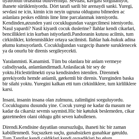
tiyatronun ortasinda buluvermişti. Sevdası, kavgasi sorgulaniyor,
ihanete sürükleniyordu. Dört tarafi sarili bir arenaydi sanki. Yuregi,
sevdasi ne icin, kimin icin neyin ugruna oldugunu bilmeden ac
aslanlara peskes edilmis lime lime parcalanmak isteniyordu.
Kendinden,øzunden yani cocuklugundan vazgecilmesi isteniyordu.
Nasıl yapardi? Nasil kiyardi cocuk duslerine? Ilahlar kendi cikarlari,
bencillikleri icin kurban istiyorlardi.Pandoranin kutusu acilmis, tum
cirkinlikler, kirlenmislikler ortaya sacilmisti. Ilahlar hak-hukuk adina
ølumu kutsuyorlardı. Cocukluğundan vazgecip ihanete suruklenecek
ya da onurlu bir direnis sergileyecekti.
Yaralanmisti. Kanamisti. Tüm bu olanlara bir anlam vermeye
calisdiysada, anlamlandirmadi.Anlasilacak bir sey de
yoktu.Hiclestirilmekti oysa kendisinden istenilen. Direnmek
gerekiyordu hemde anlamli, gørkemli bir direnis. Yureginden baska
bir silahi yoktu. Yuregini kalkan etti tum cirkinliklere, tum kirliliklere
karsi.
Insani, insanin insana olan zulmunu, zalimligini sorguluyordu.
Cocuklugunu dusundu yine. Cocuk yuregi ne kadar da masum ne
kadar da cikarsiz sevmis saymisti.Hic bir køtuluk beslemeden, cikar
gøzetmeden olani oldugu gibi seven kabullenen.
Direndi.Kendisine dayatilan onursuzluğu, ihaneti hic bir zaman
kabüllenmedi. Suçsuzken suçlu, gunahsizken gunahkar gøruldu.
Tum Tanrilar kendi caldiklari kendi oynadiklari bu ølum