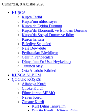
Cumartesi, 8 Ağustos 2026
KUŞCA
Kuşca Tarihi
Kuşca’nın nüfus sayısı
Kuşca da Egitim Durumu
Kuşca’da Ekonomik ve İstihdam Durumu
Kuşca’da Sosyal Durum ve İklim
Kuşca haritası
Belediye Seçimleri
Nalê Dêw-dutê
Peribacaları Büyülüyor
Celil’in Peribacaları
Dünya’nın En Usta Heykeltraşı
Tütüncü olayı
Orta Anadolu Kürtleri
KUŞCA ALBÜM
ÇOCUK KÖŞESİ
Alfabeya Kurdi
Çiroke Kurdî
Filme karton MEMO
Navên Kurdi
Zimane Kurdi
Kürt Dilini Tanıyalım
Dersên Kurdî – Kürtçe eğitim