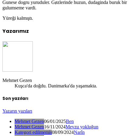
Gunese dogru yuruduler. Gøzlerinde huzun, dudaginda buruk bir
gulumseme vardi.
Yüreği kalmıştı.
Yazarımız
Mehmet Gezen
Kuşca'da doğdu. Danimarka'da yaşamakta.
Son yazıları
Yazarın yazıları
Mehmet Gezen
06/01/2025
Ben
Mehmet Gezen
16/11/2024
Mevzu yokluğun
Kategori edilmemis
08/09/2024
Narîn