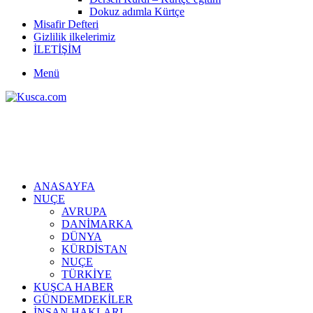
Dokuz adımla Kürtçe
Misafir Defteri
Gizlilik ilkelerimiz
İLETİŞİM
Menü
ANASAYFA
NUÇE
AVRUPA
DANİMARKA
DÜNYA
KÜRDİSTAN
NUÇE
TÜRKİYE
KUŞCA HABER
GÜNDEMDEKİLER
İNSAN HAKLARI