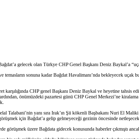
a Bağdat’a gelecek olan Türkye CHP Genel Başkanı Deniz Baykal’a “uçak
 temasların sonuna kadar Bağdat Havalimanı’nda bekleyecek uçak bulm
ret karşılığında CHP genel Başkanı Deniz Baykal ve heyetine tahsis edil
ın ardından, önümüzdeki pazartesi günü CHP Genel Merkezi’ne kiralama ü
k.
elal Talabani’nin yanı sıra Irak’ın Şii kökenli Başbakanı Nuri El Mali
örüşmek için Bağdat’a gelip gelmeyeceği gezinin öncesinde netleşecek
de görüşmek üzere Bağdata gidecek konusunda haberler çıkmıştı ancak