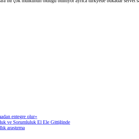
a bir çok mülkünün olduğu biliniyor ayrıca türkyede bukadar servet sahib
adan entegre olur«
uk ve Sorumluluk El Ele Gittiğinde
llık araştırma