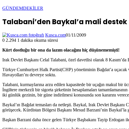
GÜNDEMDEKİLER
Talabani’den Baykal’a mali destek
Kusca.com
01/11/2009
0
2.294
1 dakika okuma süresi
Kürt dostluğu bir ona da lazım olacağını hiç düşünememişti!
Irak Devlet Başkanı Celal Talabani, özel davetlisi olarak 8 Kasım’d
Türkye Cumhuriyet Halk Partisi(CHP) yönetiminin Bağdat’a uçacak ve
Havayolları’nı devreye soktu.
Talabani, kurmaylarına arzu edilen kapasitede bir uçağın makul bir üc
İngiltere merkezli bir sigorta şirketinin hesaplamaları tamamlamasın
iki günlük gezinin, bir güne indirilmesi konusunda son kararını verece
Baykal’ın Bağdat temasları da netleşti. Baykal, Irak Devlet Başkanı C
görüşecek. Kürdistan Bölgesi Başkanı Mesud Barzani’nin Baykal’la g
Başkan Barzani daha önce gelen Türkye Başbakanı Tayip Erdogan ile