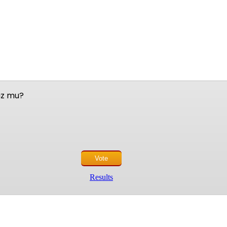
nuz mu?
Results