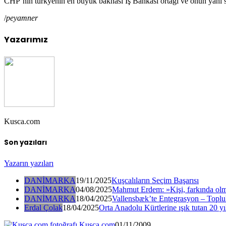
CHP’nin türkyenin en büyük baknası İş Bankası ortağı ve onun yanı sır
/
peyamner
Yazarımız
Kusca.com
Son yazıları
Yazarın yazıları
DANİMARKA
19/11/2025
Kuşcalıların Seçim Başarısı
DANİMARKA
04/08/2025
Mahmut Erdem: »Kişi, farkında olm
DANİMARKA
18/04/2025
Vallensbæk’te Entegrasyon – Toplul
Erdal Çolak
18/04/2025
Orta Anadolu Kürtlerine ışık tutan 20 yı
Kusca.com
01/11/2009