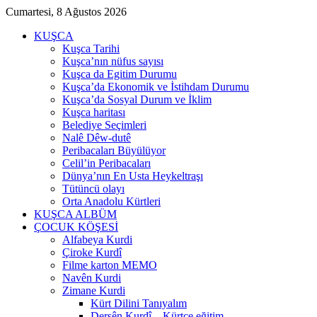
Cumartesi, 8 Ağustos 2026
KUŞCA
Kuşca Tarihi
Kuşca’nın nüfus sayısı
Kuşca da Egitim Durumu
Kuşca’da Ekonomik ve İstihdam Durumu
Kuşca’da Sosyal Durum ve İklim
Kuşca haritası
Belediye Seçimleri
Nalê Dêw-dutê
Peribacaları Büyülüyor
Celil’in Peribacaları
Dünya’nın En Usta Heykeltraşı
Tütüncü olayı
Orta Anadolu Kürtleri
KUŞCA ALBÜM
ÇOCUK KÖŞESİ
Alfabeya Kurdi
Çiroke Kurdî
Filme karton MEMO
Navên Kurdi
Zimane Kurdi
Kürt Dilini Tanıyalım
Dersên Kurdî – Kürtçe eğitim