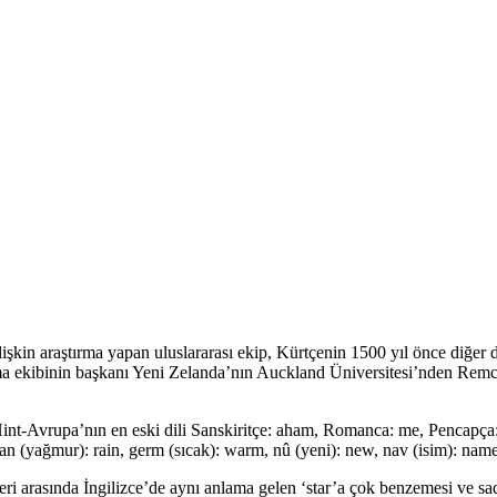
şkin araştırma yapan uluslararası ekip, Kürtçenin 1500 yıl önce diğer di
rma ekibinin başkanı Yeni Zelanda’nın Auckland Üniversitesi’nden Rem
nt-Avrupa’nın en eski dili Sanskiritçe: aham, Romanca: me, Pencapça: m
aran (yağmur): rain, germ (sıcak): warm, nû (yeni): new, nav (isim): name
eri arasında İngilizce’de aynı anlama gelen ‘star’a çok benzemesi ve sa