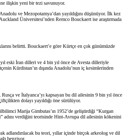
e ilişkin yeni bir tezi savunuyor.
inin Anadolu ve Mezopotamya’dan yayıldığını düşünüyor. İlk kez
n Auckland Üniversitesi’nden Remco Bouckaert ise araştırmada
ıklarını belirtti. Bouckaert’e göre Kürtçe en çok günümüzde
l eski İran dilleri ve 4 bin yıl önce de Avesta dilleriyle
Kürtçenin Kürdistan’ın dışında Anadolu’nun iç kesimlerinden
Rusça ve İtalyanca’yı kapsayan bu dil ailesinin 9 bin yıl önce
çiftçilikten dolayı yayıldığı öne sürülüyor.
 dilbilimci Marija Gimbutas’ın 1952’de geliştirdiği “Kurgan
 adını verdiğini teorisinde Hint-Avrupa dil ailesinin kökenini
adlandırılacak bu teori, yıllar içinde birçok arkeolog ve dil
cağı benziyor.