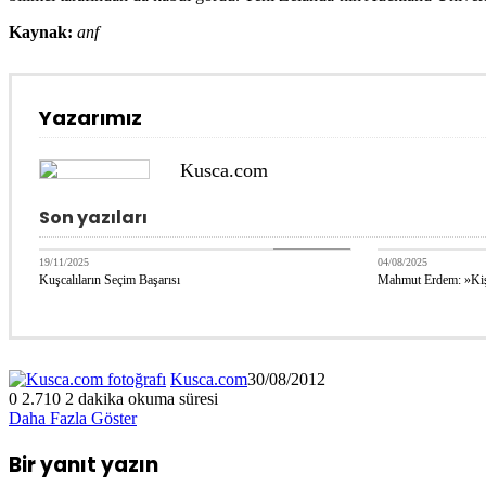
Kaynak:
anf
Yazarımız
Kusca.com
Son yazıları
DANİMARKA
19/11/2025
04/08/2025
Kuşcalıların Seçim Başarısı
Mahmut Erdem: »Kişi
Kusca.com
30/08/2012
0
2.710
2 dakika okuma süresi
Daha Fazla Göster
Bir yanıt yazın