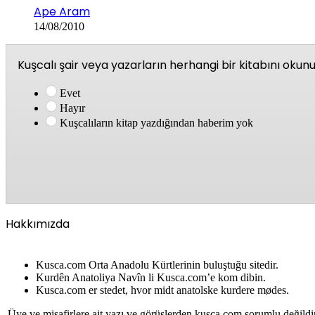
Ape Aram
14/08/2010
Kuşcalı şair veya yazarların herhangi bir kitabını oku
Evet
Hayır
Kuşcalıların kitap yazdığından haberim yok
Hakkımızda
Kusca.com Orta Anadolu Kürtlerinin buluştuğu sitedir.
Kurdên Anatoliya Navîn li Kusca.com’e kom dibin.
Kusca.com er stedet, hvor midt anatolske kurdere mødes.
Üye ve misafirlere ait yazı ve görüşlerden kusca.com sorumlu değildi