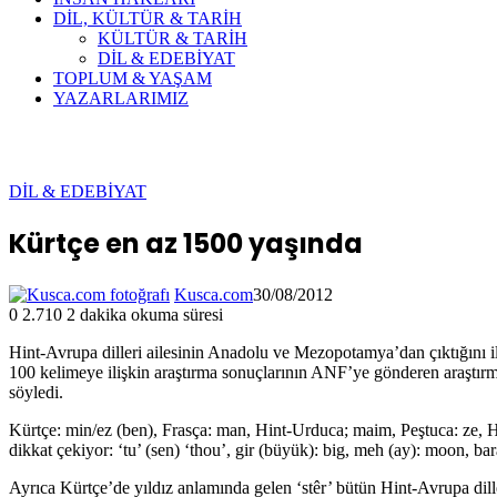
DİL, KÜLTÜR & TARİH
KÜLTÜR & TARİH
DİL & EDEBİYAT
TOPLUM & YAŞAM
YAZARLARIMIZ
DİL & EDEBİYAT
Kürtçe en az 1500 yaşında
Kusca.com
30/08/2012
0
2.710
2 dakika okuma süresi
Hint-Avrupa dilleri ailesinin Anadolu ve Mezopotamya’dan çıktığını ili
100 kelimeye ilişkin araştırma sonuçlarının ANF’ye gönderen araştı
söyledi.
Kürtçe: min/ez (ben), Frasça: man, Hint-Urduca; maim, Peştuca: ze, Hi
dikkat çekiyor: ‘tu’ (sen) ‘thou’, gir (büyük): big, meh (ay): moon, b
Ayrıca Kürtçe’de yıldız anlamında gelen ‘stêr’ bütün Hint-Avrupa dill