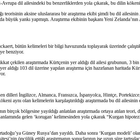
Avrupa dil ailesindeki bu benzerliklerden yola çıkarak, bu dilin kökenin
ı teorisinin aksine uluslararası bir araştırma ekibi şimdi bu dil ailes
ında büyük yankı yapmıştı. Araştırma ekibinin başkanı Yeni Zelanda’nı
uckaert, bütün kelimeleri bir bilgi havuzunda toplayarak üzerinde çalışt
ye benziyor.
at çekilen araştırmada Kürtçenin yer aldığı dil ailesi grubunun, 3 bin yı
e yer aldığı 103 dil üzerine yapılan araştırma için hazırlanan haritada 
or.
dilleri İngilizce, Almanca, Fransızca, İspanyolca, Hintçe, Portekizce, 
kökeni aynı olan kelimelerin karşılaştırıldığı araştırmada bu dil ailesinin 
nın birçok bölgesine yayıldığı anlatılan araştırmada ortaya atılan teori,
 anlamında gelen ‘korugan’ kelimesinden yola çıkarak “Kurgan hipotezi”
Ortadoğu’ya Güney Rusya’dan yayıldı. Daha sonra ‘Kurgan modeli’ olarak 
esi’nin öncülük ettiği araştırmanın sonuçlarının ise uzun süre tartışıla