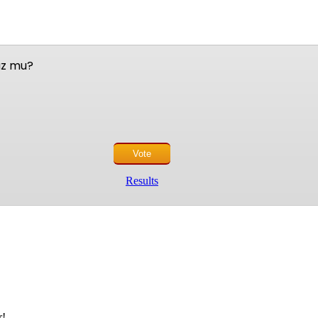
nuz mu?
Results
r!