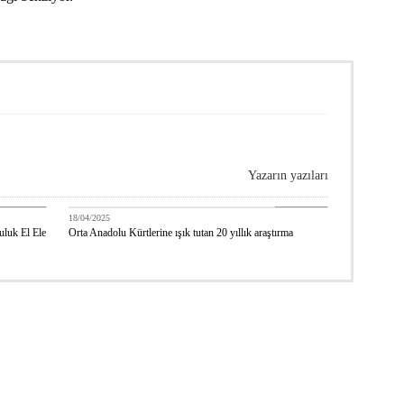
Yazarın yazıları
NİMARKA
Erdal Çolak
18/04/2025
uluk El Ele
Orta Anadolu Kürtlerine ışık tutan 20 yıllık araştırma