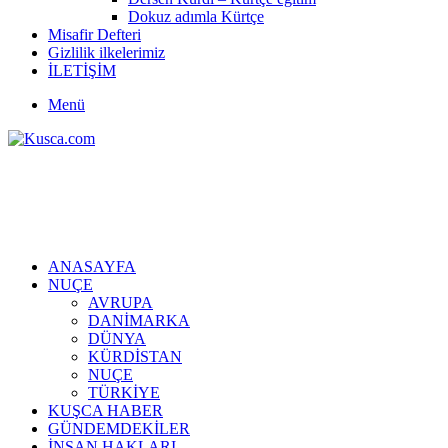
Dokuz adımla Kürtçe
Misafir Defteri
Gizlilik ilkelerimiz
İLETİŞİM
Menü
ANASAYFA
NUÇE
AVRUPA
DANİMARKA
DÜNYA
KÜRDİSTAN
NUÇE
TÜRKİYE
KUŞCA HABER
GÜNDEMDEKİLER
İNSAN HAKLARI