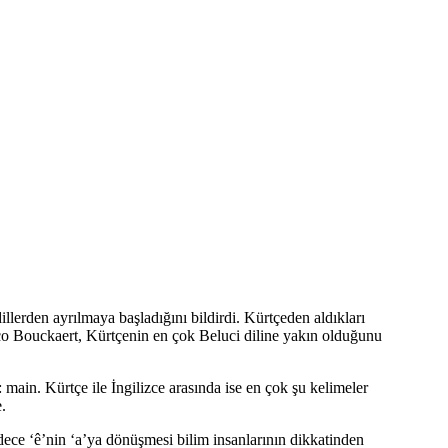
llerden ayrılmaya başladığını bildirdi. Kürtçeden aldıkları
co Bouckaert, Kürtçenin en çok Beluci diline yakın olduğunu
ain. Kürtçe ile İngilizce arasında ise en çok şu kelimeler
.
dece ‘ê’nin ‘a’ya dönüşmesi bilim insanlarının dikkatinden