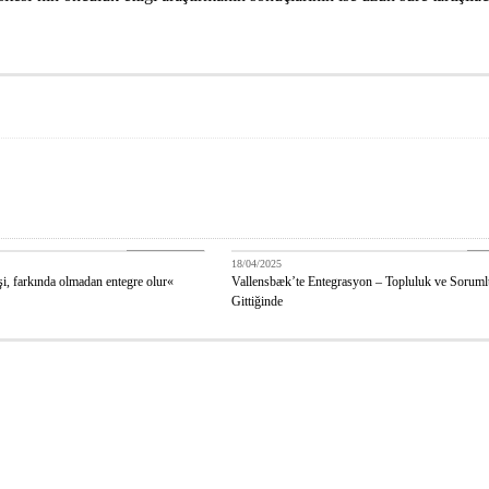
DANİMARKA
DA
18/04/2025
, farkında olmadan entegre olur«
Vallensbæk’te Entegrasyon – Topluluk ve Soruml
Gittiğinde