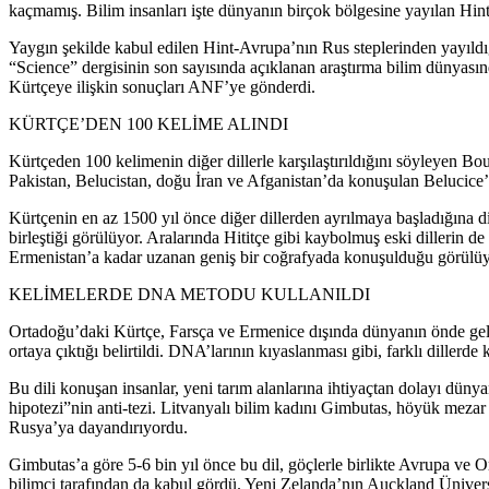
kaçmamış. Bilim insanları işte dünyanın birçok bölgesine yayılan Hint-
Yaygın şekilde kabul edilen Hint-Avrupa’nın Rus steplerinden yayıldığ
“Science” dergisinin son sayısında açıklanan araştırma bilim dünyas
Kürtçeye ilişkin sonuçları ANF’ye gönderdi.
KÜRTÇE’DEN 100 KELİME ALINDI
Kürtçeden 100 kelimenin diğer dillerle karşılaştırıldığını söyleyen Bo
Pakistan, Belucistan, doğu İran ve Afganistan’da konuşulan Belucice’
Kürtçenin en az 1500 yıl önce diğer dillerden ayrılmaya başladığına dikk
birleştiği görülüyor. Aralarında Hititçe gibi kaybolmuş eski dillerin d
Ermenistan’a kadar uzanan geniş bir coğrafyada konuşulduğu görülüy
KELİMELERDE DNA METODU KULLANILDI
Ortadoğu’daki Kürtçe, Farsça ve Ermenice dışında dünyanın önde gelen 
ortaya çıktığı belirtildi. DNA’larının kıyaslanması gibi, farklı dillerde 
Bu dili konuşan insanlar, yeni tarım alanlarına ihtiyaçtan dolayı dünya
hipotezi”nin anti-tezi. Litvanyalı bilim kadını Gimbutas, höyük mezar
Rusya’ya dayandırıyordu.
Gimbutas’a göre 5-6 bin yıl önce bu dil, göçlerle birlikte Avrupa ve 
bilimci tarafından da kabul gördü. Yeni Zelanda’nın Auckland Üniversit