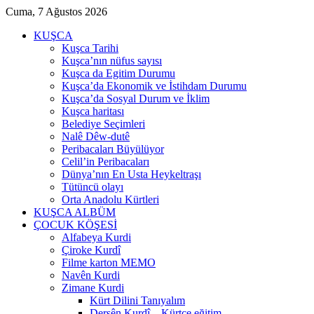
Cuma, 7 Ağustos 2026
KUŞCA
Kuşca Tarihi
Kuşca’nın nüfus sayısı
Kuşca da Egitim Durumu
Kuşca’da Ekonomik ve İstihdam Durumu
Kuşca’da Sosyal Durum ve İklim
Kuşca haritası
Belediye Seçimleri
Nalê Dêw-dutê
Peribacaları Büyülüyor
Celil’in Peribacaları
Dünya’nın En Usta Heykeltraşı
Tütüncü olayı
Orta Anadolu Kürtleri
KUŞCA ALBÜM
ÇOCUK KÖŞESİ
Alfabeya Kurdi
Çiroke Kurdî
Filme karton MEMO
Navên Kurdi
Zimane Kurdi
Kürt Dilini Tanıyalım
Dersên Kurdî – Kürtçe eğitim