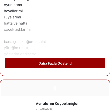
oyunlarımı
hayallerimi
rüyalarımı
hatta ve hatta
çocuk aşklarımı
bana çocukluğumu anlat
yüreğim umut
gözlerim endişede
bir gecede
Daha Fazla Göster
bir kıyamete tanıklık eden
tanrının dahi
bana fazla görmediği
yarım bırakılmış çocukluğumu anlat…
Yazarımız
Aynalarını Kaybetmişler
10/01/2016