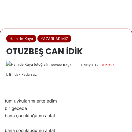
Hamide Kaya
YAZARLARIMIZ
OTUZBEŞ CAN İDİK
Hamide Kaya
01/01/2012
2.327
Bir dakikadan az
tüm uykularımı erteledim
bir gecede
bana çocukluğumu anlat
bana çocukluğumu anlat