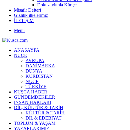
Dokuz adımla Kürtçe
Misafir Defteri
Gizlilik ilkelerimiz
İLETİŞİM
Menü
ANASAYFA
NUÇE
AVRUPA
DANİMARKA
DÜNYA
KÜRDİSTAN
NUÇE
TÜRKİYE
KUŞCA HABER
GÜNDEMDEKİLER
İNSAN HAKLARI
DİL, KÜLTÜR & TARİH
KÜLTÜR & TARİH
DİL & EDEBİYAT
TOPLUM & YAŞAM
YAZARLARIMIZ