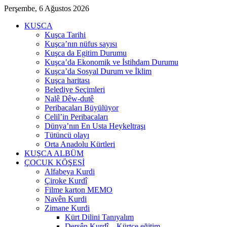
Perşembe, 6 Ağustos 2026
KUŞCA
Kuşca Tarihi
Kuşca’nın nüfus sayısı
Kuşca da Egitim Durumu
Kuşca’da Ekonomik ve İstihdam Durumu
Kuşca’da Sosyal Durum ve İklim
Kuşca haritası
Belediye Seçimleri
Nalê Dêw-dutê
Peribacaları Büyülüyor
Celil’in Peribacaları
Dünya’nın En Usta Heykeltraşı
Tütüncü olayı
Orta Anadolu Kürtleri
KUŞCA ALBÜM
ÇOCUK KÖŞESİ
Alfabeya Kurdi
Çiroke Kurdî
Filme karton MEMO
Navên Kurdi
Zimane Kurdi
Kürt Dilini Tanıyalım
Dersên Kurdî – Kürtçe eğitim