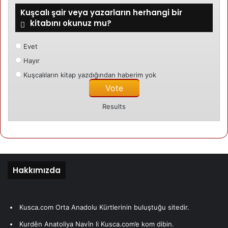
Kuşcalı şair veya yazarların herhangi bir
Kategori edilmemis
kitabını okunuz mu?
24/04/2024
Amara
Evet
Hayır
Kuşcalıların kitap yazdığından haberim yok
Mehmet Gezen
Results
Hakkımızda
Kusca.com Orta Anadolu Kürtlerinin buluştuğu sitedir.
Kurdên Anatoliya Navîn li Kusca.com’e kom dibin.