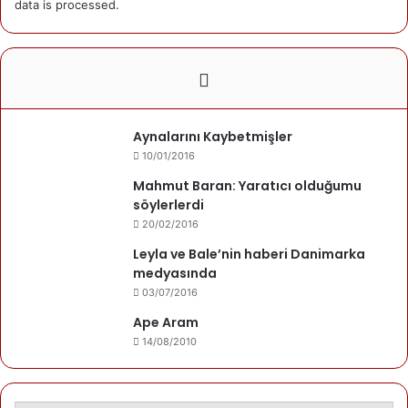
data is processed.
Yazarımız
Mehmet Gezen
Kuşca'da doğdu. Danimarka'da yaşamakta.
Aynalarını Kaybetmişler
Son yazıları
Yazarın yazıları
10/01/2016
Mehmet Gezen
Mahmut Baran: Yaratıcı olduğumu
06/01/2025
Ben
söylerlerdi
20/02/2016
16/11/2024
Mevzu yokluğun
Leyla ve Bale’nin haberi Danimarka
medyasında
03/07/2016
Ape Aram
Mehmet Gezen
14/08/2010
08/09/2024
Narîn