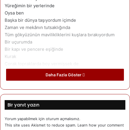
Yüreğimin bir yerlerinde
Oysa ben
Başka bir dünya taşıyordum içimde
Zaman ve mekânın tutsaklığında
Tüm gökyüzünün mavilikliklerini kuşlara bırakıyordum
Bir uçurumda
Bir kapı ve pencere eşiğinde
Kurak
Çorak topraklarda boy vermişsek de
Şimdi hangi sözcük karşılayabilirdi ki
Daha Fazla Göster
Çocuk yalnızlığımızın iç çekişlerini
Hangi mısra anlatabilirdi ki
Yarım kalınmışlığımızın
Derin soluğunu
Bir yanıt yazın
Hangi gerçek dokunabilirdi
Derin ve dipsiz kuyuların karanlığına
Yorum yapabilmek için
oturum açmalısınız
.
Yaşanılmış her bir şey sırdır şimdi
This site uses Akismet to reduce spam.
Learn how your comment