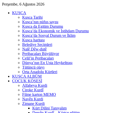
Perşembe, 6 Ağustos 2026
KUŞCA
Kuşca Tarihi
Kuşca’nın nüfus sayısı
Kuşca da Egitim Durumu
Kuşca’da Ekonomik ve İstihdam Durumu
Kuşca’da Sosyal Durum ve İklim
Kuşca haritası
Belediye Seçimleri
Nalê Dêw-dutê
Peribacaları Büyülüyor
Celil’in Peribacaları
Dünya’nın En Usta Heykeltraşı
Tütüncü olayı
Orta Anadolu Kürtleri
KUŞCA ALBÜM
ÇOCUK KÖŞESİ
Alfabeya Kurdi
Çiroke Kurdî
Filme karton MEMO
Navên Kurdi
Zimane Kurdi
Kürt Dilini Tanıyalım
Dersên Kurdî – Kürtçe eğitim