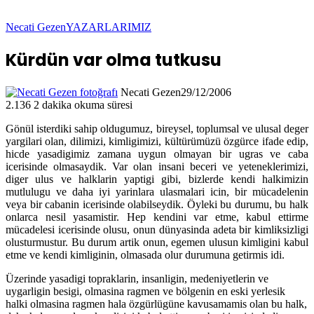
Necati Gezen
YAZARLARIMIZ
Kürdün var olma tutkusu
Necati Gezen
29/12/2006
2.136
2 dakika okuma süresi
Gönül isterdiki sahip oldugumuz, bireysel, toplumsal ve ulusal deger
yargilari olan, dilimizi, kimligimizi, kültürümüzü özgürce ifade edip,
hicde yasadigimiz zamana uygun olmayan bir ugras ve caba
icerisinde olmasaydik. Var olan insani beceri ve yeteneklerimizi,
diger ulus ve halklarin yaptigi gibi, bizlerde kendi halkimizin
mutlulugu ve daha iyi yarinlara ulasmalari icin, bir mücadelenin
veya bir cabanin icerisinde olabilseydik. Öyleki bu durumu, bu halk
onlarca nesil yasamistir. Hep kendini var etme, kabul ettirme
mücadelesi icerisinde olusu, onun dünyasinda adeta bir kimliksizligi
olusturmustur. Bu durum artik onun, egemen ulusun kimligini kabul
etme ve kendi kimliginin, olmasada olur durumuna getirmis idi.
Üzerinde yasadigi topraklarin, insanligin, medeniyetlerin ve
uygarligin besigi, olmasina ragmen ve bölgenin en eski yerlesik
halki olmasina ragmen hala özgürlügüne kavusamamis olan bu halk,