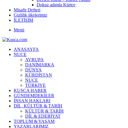
Dokuz adımla Kürtçe
Misafir Defteri
Gizlilik ilkelerimiz
İLETİŞİM
Menü
ANASAYFA
NUÇE
AVRUPA
DANİMARKA
DÜNYA
KÜRDİSTAN
NUÇE
TÜRKİYE
KUŞCA HABER
GÜNDEMDEKİLER
İNSAN HAKLARI
DİL, KÜLTÜR & TARİH
KÜLTÜR & TARİH
DİL & EDEBİYAT
TOPLUM & YAŞAM
YAZARLARIMIZ