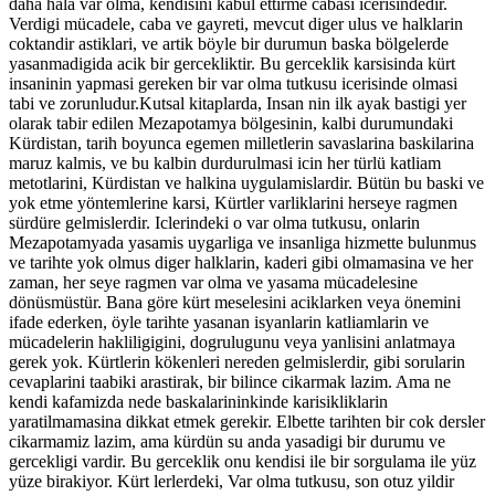
daha hala var olma, kendisini kabul ettirme cabasi icerisindedir.
Verdigi mücadele, caba ve gayreti, mevcut diger ulus ve halklarin
coktandir astiklari, ve artik böyle bir durumun baska bölgelerde
yasanmadigida acik bir gercekliktir. Bu gerceklik karsisinda kürt
insaninin yapmasi gereken bir var olma tutkusu icerisinde olmasi
tabi ve zorunludur.Kutsal kitaplarda, Insan nin ilk ayak bastigi yer
olarak tabir edilen Mezapotamya bölgesinin, kalbi durumundaki
Kürdistan, tarih boyunca egemen milletlerin savaslarina baskilarina
maruz kalmis, ve bu kalbin durdurulmasi icin her türlü katliam
metotlarini, Kürdistan ve halkina uygulamislardir. Bütün bu baski ve
yok etme yöntemlerine karsi, Kürtler varliklarini herseye ragmen
sürdüre gelmislerdir. Iclerindeki o var olma tutkusu, onlarin
Mezapotamyada yasamis uygarliga ve insanliga hizmette bulunmus
ve tarihte yok olmus diger halklarin, kaderi gibi olmamasina ve her
zaman, her seye ragmen var olma ve yasama mücadelesine
dönüsmüstür. Bana göre kürt meselesini aciklarken veya önemini
ifade ederken, öyle tarihte yasanan isyanlarin katliamlarin ve
mücadelerin hakliligigini, dogrulugunu veya yanlisini anlatmaya
gerek yok. Kürtlerin kökenleri nereden gelmislerdir, gibi sorularin
cevaplarini taabiki arastirak, bir bilince cikarmak lazim. Ama ne
kendi kafamizda nede baskalarininkinde karisikliklarin
yaratilmamasina dikkat etmek gerekir. Elbette tarihten bir cok dersler
cikarmamiz lazim, ama kürdün su anda yasadigi bir durumu ve
gercekligi vardir. Bu gerceklik onu kendisi ile bir sorgulama ile yüz
yüze birakiyor. Kürt lerlerdeki, Var olma tutkusu, son otuz yildir