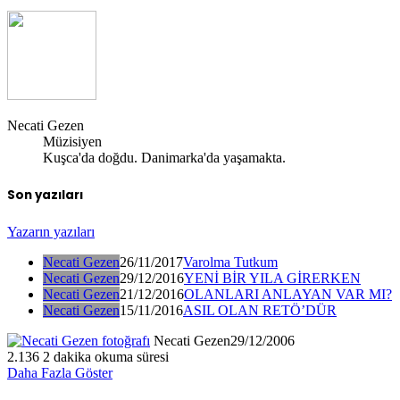
Necati Gezen
Müzisiyen
Kuşca'da doğdu. Danimarka'da yaşamakta.
Son yazıları
Yazarın yazıları
Necati Gezen
26/11/2017
Varolma Tutkum
Necati Gezen
29/12/2016
YENİ BİR YILA GİRERKEN
Necati Gezen
21/12/2016
OLANLARI ANLAYAN VAR MI?
Necati Gezen
15/11/2016
ASIL OLAN RETÖ’DÜR
Necati Gezen
29/12/2006
2.136
2 dakika okuma süresi
Daha Fazla Göster