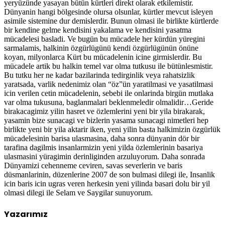
yeryüzünde yasayan bütün kürtleri direkt olarak etkilemistir.
Dünyanin hangi bölgesinde olursa olsunlar, kürtler mevcut isleyen
asimile sistemine dur demislerdir. Bunun olmasi ile birlikte kürtlerde
bir kendine gelme kendisini yakalama ve kendisini yasatma
mücadelesi basladi. Ve bugün bu mücadele her kürdün yüregini
sarmalamis, halkinin özgürlügünü kendi özgürlügünün önüne
koyan, milyonlarca Kürt bu mücadelenin icine girmislerdir. Bu
mücadele artik bu halkin temel var olma tutkusu ile bütünlesmistir.
Bu tutku her ne kadar bazilarinda tedirginlik veya rahatsizlik
yaratsada, varlik nedenimiz olan “öz”ün yaratilmasi ve yasatilmasi
icin verilen cetin mücadelenin, sebebi ile onlarinda birgün mutlaka
var olma tukusuna, baglanmalari beklenmeledir olmalidir…Geride
birakacagimiz yilin hasret ve özlemlerini yeni bir yila birakarak,
yasamin bize sunacagi ve bizlerin yasama sunacagi nimetleri hep
birlikte yeni bir yila aktarir iken, yeni yilin basta halkimizin özgürlük
mücadelesinin barisa ulasmasina, daha sonra dünyanin dör bir
tarafina dagilmis insanlarmizin yeni yilda özlemlerinin basariya
ulasmasini yüragimin derinliginden arzuluyorum. Daha sonrada
Dünyamizi cehenneme ceviren, savas severlerin ve baris
düsmanlarinin, düzenlerine 2007 de son bulmasi dilegi ile, Insanlik
icin baris icin ugras veren herkesin yeni yilinda basari dolu bir yil
olmasi dilegi ile Selam ve Saygilar sunuyorum.
Yazarımız