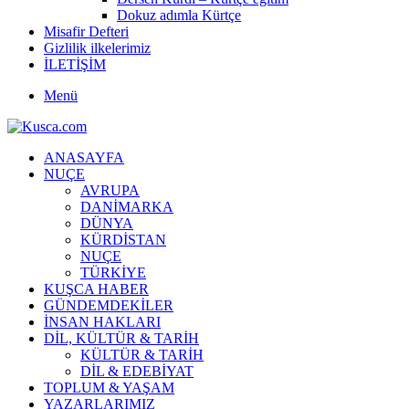
Dokuz adımla Kürtçe
Misafir Defteri
Gizlilik ilkelerimiz
İLETİŞİM
Menü
ANASAYFA
NUÇE
AVRUPA
DANİMARKA
DÜNYA
KÜRDİSTAN
NUÇE
TÜRKİYE
KUŞCA HABER
GÜNDEMDEKİLER
İNSAN HAKLARI
DİL, KÜLTÜR & TARİH
KÜLTÜR & TARİH
DİL & EDEBİYAT
TOPLUM & YAŞAM
YAZARLARIMIZ