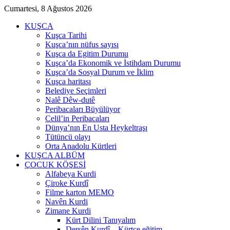
Cumartesi, 8 Ağustos 2026
KUŞCA
Kuşca Tarihi
Kuşca’nın nüfus sayısı
Kuşca da Egitim Durumu
Kuşca’da Ekonomik ve İstihdam Durumu
Kuşca’da Sosyal Durum ve İklim
Kuşca haritası
Belediye Seçimleri
Nalê Dêw-dutê
Peribacaları Büyülüyor
Celil’in Peribacaları
Dünya’nın En Usta Heykeltraşı
Tütüncü olayı
Orta Anadolu Kürtleri
KUŞCA ALBÜM
ÇOCUK KÖŞESİ
Alfabeya Kurdi
Çiroke Kurdî
Filme karton MEMO
Navên Kurdi
Zimane Kurdi
Kürt Dilini Tanıyalım
Dersên Kurdî – Kürtçe eğitim