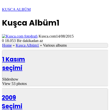
KUŞCA ALBÜM
Kuşca Albüm1
Kusca.com
14/08/2015
0
18.053
Bir dakikadan az
Home
»
Kuşca Albüm1
»
Various albums
1 Kasım
seçimi
Slideshow
View 53 photos
2009
Seçimi