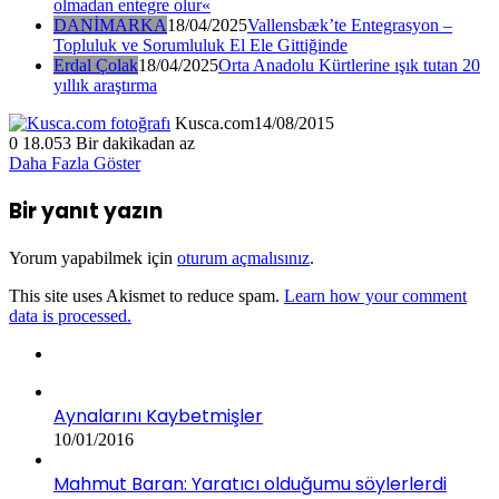
olmadan entegre olur«
DANİMARKA
18/04/2025
Vallensbæk’te Entegrasyon –
Topluluk ve Sorumluluk El Ele Gittiğinde
Erdal Çolak
18/04/2025
Orta Anadolu Kürtlerine ışık tutan 20
yıllık araştırma
Kusca.com
14/08/2015
0
18.053
Bir dakikadan az
Daha Fazla Göster
Bir yanıt yazın
Yorum yapabilmek için
oturum açmalısınız
.
This site uses Akismet to reduce spam.
Learn how your comment
data is processed.
Aynalarını Kaybetmişler
10/01/2016
Mahmut Baran: Yaratıcı olduğumu söylerlerdi