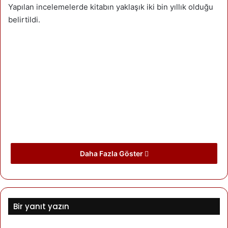
Yapılan incelemelerde kitabın yaklaşık iki bin yıllık olduğu
belirtildi.
Daha Fazla Göster
Kürdistan Arkeoloji Müdürlüğü yaptığı açıklamada bulunan
Bir yanıt yazın
kitabın 2 bin yıllık olduğunu söyledi. Kitabın Eski avesta dili
olan Hawrami (Ahura-mani) Kürtçesi’nde, ceylan derisi