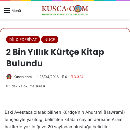
Menü
DİL & EDEBİYAT
NUÇE
2 Bin Yıllık Kürtçe Kitap
Bulundu
Kusca.com
26/04/2016
0
3.324
1 dakika okuma süresi
Eski Avestaca olarak bilinen Kürdçe’nin Ahuramî (Hawramî)
lehçesiyle yazıldığı belirtilen kitabın ceylan derisine Arami
harflerle yazıldığı ve 20 sayfadan oluştuğu belirtildi.