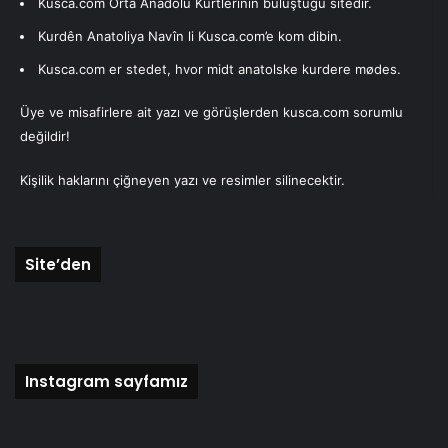
Kusca.com Orta Anadolu Kürtlerinin buluştuğu sitedir.
oluşuyor. Bulunun kitabın bu şiirler olduğu düşünülüyor.
Kurdên Anatoliya Navîn li Kusca.com’e kom dibin.
Kusca.com er stedet, hvor midt anatolske kurdere mødes.
/ zernews
Üye ve misafirlere ait yazı ve görüşlerden kusca.com sorumlu
değildir!
Yazarımız
Kişilik haklarını çiğneyen yazı ve resimler silinecektir.
Kusca.com
Son yazıları
Yazarın yazıları
Site’den
19/11/2025
Kuşcalıların Seçim Başarısı
Instagram sayfamız
DANİMARKA
04/08/2025
Mahmut Erdem: »Kişi, farkında olmadan