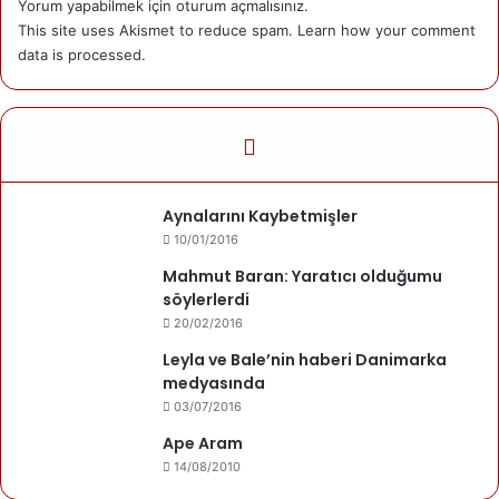
Yorum yapabilmek için
oturum açmalısınız
.
üzerinden yazıldığı açıklandı. Tarihi kitabın Arami
This site uses Akismet to reduce spam.
Learn how your comment
alfabesiyle Kürtçe yazıldığı verilen bilgiler arasında.
data is processed.
Kitabı Hawraman’da bulan doğu Kürdistanlı aile, Kitabın
İran Devleti eline geçmemesi için sakladığını, ekonomik
sıkıntılardan dolayı İngiltere’de satmak için götürdüğü,
fakat bir çok duyarlı Kürd’ün girişimleriyle Kürdistan
Aynalarını Kaybetmişler
Bölgesi’ne teslim etmeye ikna olduğu açıklandı.
10/01/2016
Kürdistan’da Zerdeştiler olarak da bilinen Bahdinilerden
Mahmut Baran: Yaratıcı olduğumu
söylerlerdi
kalan ve Avesta’nın Gatalar bölümü olduğu sanılan iki bin
20/02/2016
yıllık bir kitabın bulunduğu açıklandı.
Leyla ve Bale’nin haberi Danimarka
medyasında
Şûnwarên Kurdistanê (Kürdistan’ın Mirası) adlı internet
03/07/2016
sitesinde yer alan bilgiye göre Doğu Kürdistan’ın
Hawraman İlçesi’nden bir aile, bulduğu kitaba İran
Ape Aram
Devleti’nin el koymaması için kitabı Britanya’ya götürdü.
14/08/2010