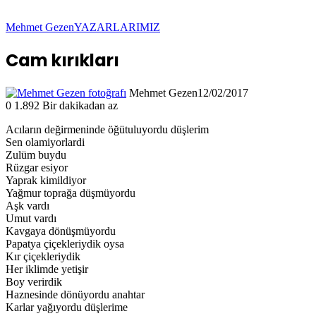
Mehmet Gezen
YAZARLARIMIZ
Cam kırıkları
Mehmet Gezen
12/02/2017
0
1.892
Bir dakikadan az
Acıların değirmeninde öğütuluyordu düşlerim
Sen olamiyorlardi
Zulüm buydu
Rüzgar esiyor
Yaprak kimildiyor
Yağmur toprağa düşmüyordu
Aşk vardı
Umut vardı
Kavgaya dönüşmüyordu
Papatya çiçekleriydik oysa
Kır çiçekleriydik
Her iklimde yetişir
Boy verirdik
Haznesinde dönüyordu anahtar
Karlar yağıyordu düşlerime