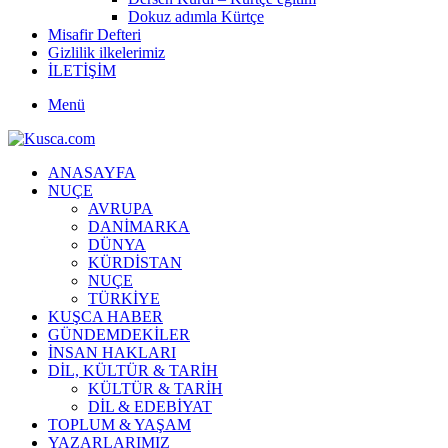
Dokuz adımla Kürtçe
Misafir Defteri
Gizlilik ilkelerimiz
İLETİŞİM
Menü
ANASAYFA
NUÇE
AVRUPA
DANİMARKA
DÜNYA
KÜRDİSTAN
NUÇE
TÜRKİYE
KUŞCA HABER
GÜNDEMDEKİLER
İNSAN HAKLARI
DİL, KÜLTÜR & TARİH
KÜLTÜR & TARİH
DİL & EDEBİYAT
TOPLUM & YAŞAM
YAZARLARIMIZ