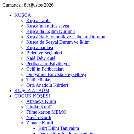
Cumartesi, 8 Ağustos 2026
KUŞCA
Kuşca Tarihi
Kuşca’nın nüfus sayısı
Kuşca da Egitim Durumu
Kuşca’da Ekonomik ve İstihdam Durumu
Kuşca’da Sosyal Durum ve İklim
Kuşca haritası
Belediye Seçimleri
Nalê Dêw-dutê
Peribacaları Büyülüyor
Celil’in Peribacaları
Dünya’nın En Usta Heykeltraşı
Tütüncü olayı
Orta Anadolu Kürtleri
KUŞCA ALBÜM
ÇOCUK KÖŞESİ
Alfabeya Kurdi
Çiroke Kurdî
Filme karton MEMO
Navên Kurdi
Zimane Kurdi
Kürt Dilini Tanıyalım
Dersên Kurdî – Kürtçe eğitim