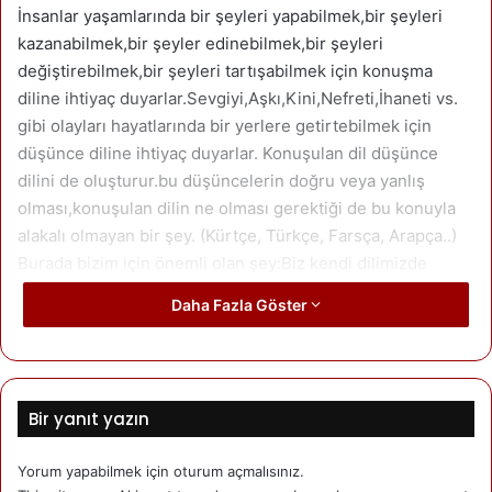
İnsanlar yaşamlarında bir şeyleri yapabilmek,bir şeyleri
kazanabilmek,bir şeyler edinebilmek,bir şeyleri
değiştirebilmek,bir şeyleri tartışabilmek için konuşma
diline ihtiyaç duyarlar.Sevgiyi,Aşkı,Kini,Nefreti,İhaneti vs.
gibi olayları hayatlarında bir yerlere getirtebilmek için
düşünce diline ihtiyaç duyarlar. Konuşulan dil düşünce
dilini de oluşturur.bu düşüncelerin doğru veya yanlış
olması,konuşulan dilin ne olması gerektiği de bu konuyla
alakalı olmayan bir şey. (Kürtçe, Türkçe, Farsça, Arapça..)
Burada bizim için önemli olan şey:Biz kendi dilimizde
düşünebiliyor muyuz? Bu soruyu kendimize hiç sorduk
Daha Fazla Göster
mu?
Arkadaşlarımızla bir olayı,bir olguyu,bir konuyu tartışırken,
Bir toplantıda,bir konferansta,bir mitingde konuşan kişileri
Bir yanıt yazın
dinlerken,
Alışveriş yaparken,
Yorum yapabilmek için
oturum açmalısınız
.
Okulda öğretmenin ders anlatmasını dinlerken, vs. gibi