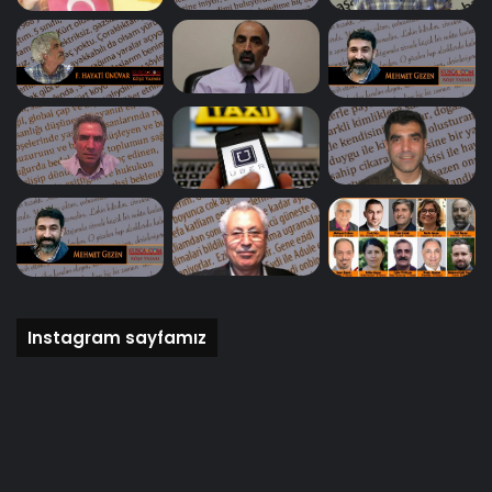
Mustafa Fener
05/10/2006
Dünyanın ateşi cıktı ve hastalanıyor!
Mustafa Fener
12/09/2006
Yaşamanın amacı nedir?
Mustafa Fener
20/05/2006
Instagram sayfamız
Düşüncenin Dili
Mustafa Fener