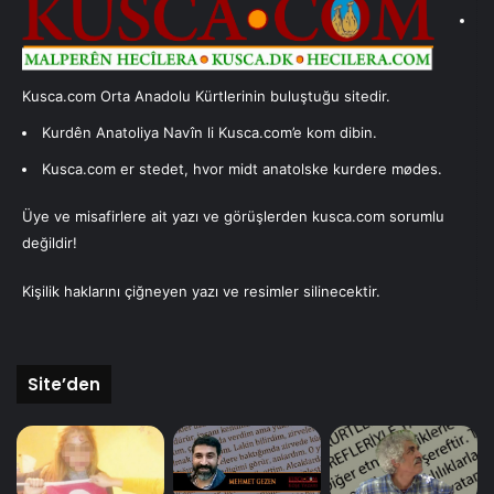
(elbetteki yorumlarınızla yorum katabilirsiniz) yorum
yazılacaktır yada yazı bitiminde; düşünülecektir. Kendimize
o zaman bakmalıyız, biz hangi dilde düşünüyoruz… Belki
Kusca.com Orta Anadolu Kürtlerinin buluştuğu sitedir.
de o zaman ne olduğumuzun farkına varabiliriz.
Kurdên Anatoliya Navîn li Kusca.com’e kom dibin.
Kusca.com er stedet, hvor midt anatolske kurdere mødes.
Yazarımız
Üye ve misafirlere ait yazı ve görüşlerden kusca.com sorumlu
Mustafa Fener
değildir!
Kuşca'da doğdu. İsveç'te yaşamakta.
Kişilik haklarını çiğneyen yazı ve resimler silinecektir.
Son yazıları
Yazarın yazıları
Site’den
23/01/2007
İlahi adalet!