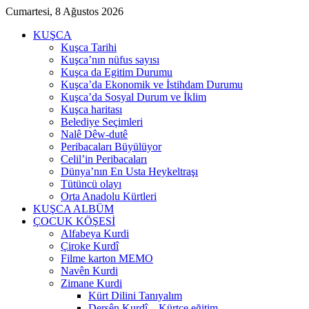
Cumartesi, 8 Ağustos 2026
KUŞCA
Kuşca Tarihi
Kuşca’nın nüfus sayısı
Kuşca da Egitim Durumu
Kuşca’da Ekonomik ve İstihdam Durumu
Kuşca’da Sosyal Durum ve İklim
Kuşca haritası
Belediye Seçimleri
Nalê Dêw-dutê
Peribacaları Büyülüyor
Celil’in Peribacaları
Dünya’nın En Usta Heykeltraşı
Tütüncü olayı
Orta Anadolu Kürtleri
KUŞCA ALBÜM
ÇOCUK KÖŞESİ
Alfabeya Kurdi
Çiroke Kurdî
Filme karton MEMO
Navên Kurdi
Zimane Kurdi
Kürt Dilini Tanıyalım
Dersên Kurdî – Kürtçe eğitim