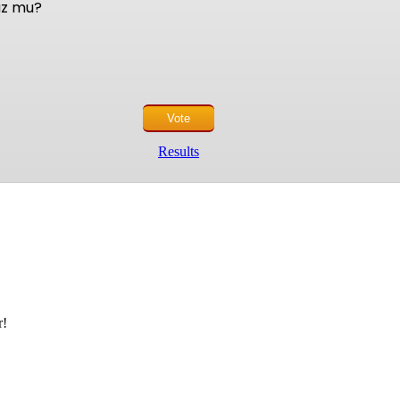
nuz mu?
Results
r!