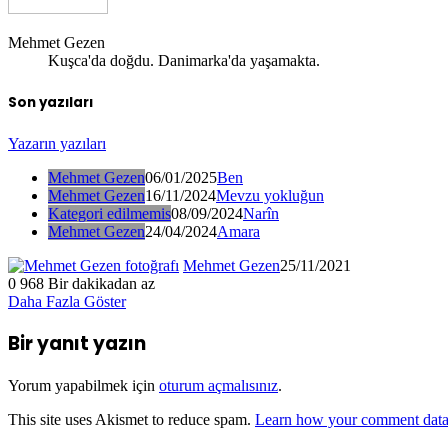
Mehmet Gezen
Kuşca'da doğdu. Danimarka'da yaşamakta.
Son yazıları
Yazarın yazıları
Mehmet Gezen
06/01/2025
Ben
Mehmet Gezen
16/11/2024
Mevzu yokluğun
Kategori edilmemis
08/09/2024
Narîn
Mehmet Gezen
24/04/2024
Amara
Mehmet Gezen
25/11/2021
0
968
Bir dakikadan az
Daha Fazla Göster
Bir yanıt yazın
Yorum yapabilmek için
oturum açmalısınız
.
This site uses Akismet to reduce spam.
Learn how your comment data 