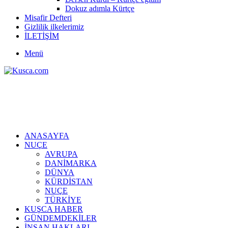
Dokuz adımla Kürtçe
Misafir Defteri
Gizlilik ilkelerimiz
İLETİŞİM
Menü
ANASAYFA
NUÇE
AVRUPA
DANİMARKA
DÜNYA
KÜRDİSTAN
NUÇE
TÜRKİYE
KUŞCA HABER
GÜNDEMDEKİLER
İNSAN HAKLARI