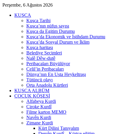
Perşembe, 6 Ağustos 2026
KUŞCA
Kuşca Tarihi
Kuşca’nın nüfus sayısı
Kuşca da Egitim Durumu
Kuşca’da Ekonomik ve İstihdam Durumu
Kuşca’da Sosyal Durum ve İklim
Kuşca haritası
Belediye Seçimleri
Nalê Dêw-dutê
Peribacaları Büyülüyor
Celil’in Peribacaları
Dünya’nın En Usta Heykeltraşı
Tütüncü olayı
Orta Anadolu Kürtleri
KUŞCA ALBÜM
ÇOCUK KÖŞESİ
Alfabeya Kurdi
Çiroke Kurdî
Filme karton MEMO
Navên Kurdi
Zimane Kurdi
Kürt Dilini Tanıyalım
Dersên Kurdî – Kürtçe eğitim