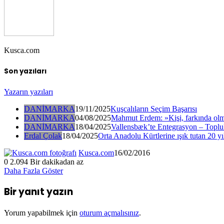
Kusca.com
Son yazıları
Yazarın yazıları
DANİMARKA
19/11/2025
Kuşcalıların Seçim Başarısı
DANİMARKA
04/08/2025
Mahmut Erdem: »Kişi, farkında olm
DANİMARKA
18/04/2025
Vallensbæk’te Entegrasyon – Toplul
Erdal Çolak
18/04/2025
Orta Anadolu Kürtlerine ışık tutan 20 yı
Kusca.com
16/02/2016
0
2.094
Bir dakikadan az
Daha Fazla Göster
Bir yanıt yazın
Yorum yapabilmek için
oturum açmalısınız
.