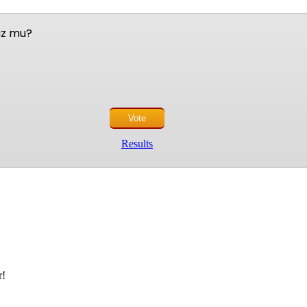
nuz mu?
Results
r!