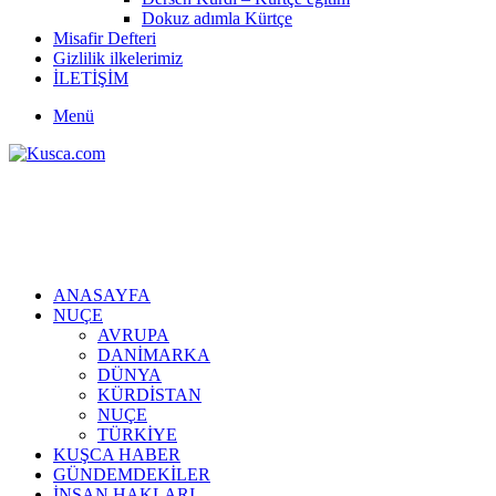
Dokuz adımla Kürtçe
Misafir Defteri
Gizlilik ilkelerimiz
İLETİŞİM
Menü
ANASAYFA
NUÇE
AVRUPA
DANİMARKA
DÜNYA
KÜRDİSTAN
NUÇE
TÜRKİYE
KUŞCA HABER
GÜNDEMDEKİLER
İNSAN HAKLARI