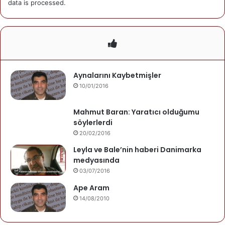
data is processed.
Cenneti gördüm.
O bir çocuktu.
Yazarımız
Aynalarını Kaybetmişler
10/01/2016
Mehmet Gezen
Mahmut Baran: Yaratıcı olduğumu
Kuşca'da doğdu. Danimarka'da yaşamakta.
söylerlerdi
Son yazıları
20/02/2016
Yazarın yazıları
Mehmet Gezen
Leyla ve Bale’nin haberi Danimarka
06/01/2025
medyasında
Ben
03/07/2016
16/11/2024
Mevzu yokluğun
Ape Aram
14/08/2010