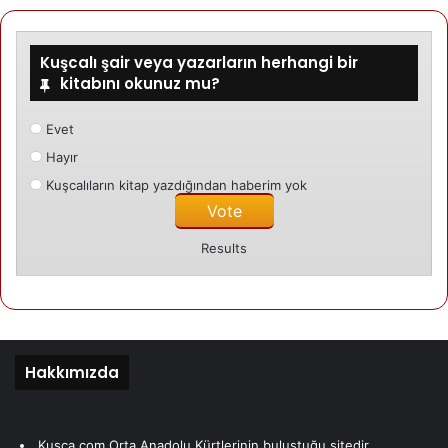
Mehmet Gezen
08/09/2024
Narîn
Kuşcalı şair veya yazarların herhangi bir
kitabını okunuz mu?
Evet
Kategori edilmemis
Hayır
24/04/2024
Amara
Kuşcalıların kitap yazdığından haberim yok
Results
Mehmet Gezen
Hakkımızda
Kusca.com Orta Anadolu Kürtlerinin buluştuğu sitedir.