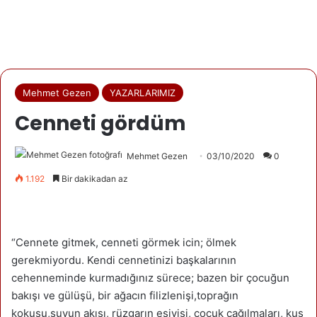
Mehmet Gezen
YAZARLARIMIZ
Cenneti gördüm
Mehmet Gezen
03/10/2020
0
1.192
Bir dakikadan az
“Cennete gitmek, cenneti görmek icin; ölmek
gerekmiyordu. Kendi cennetinizi başkalarının
cehenneminde kurmadığınız sürece; bazen bir çocuğun
bakışı ve gülüşü, bir ağacın filizlenişi,toprağın
kokusu,suyun akışı, rüzgarın esiyişi, çocuk çağılmaları, kuş