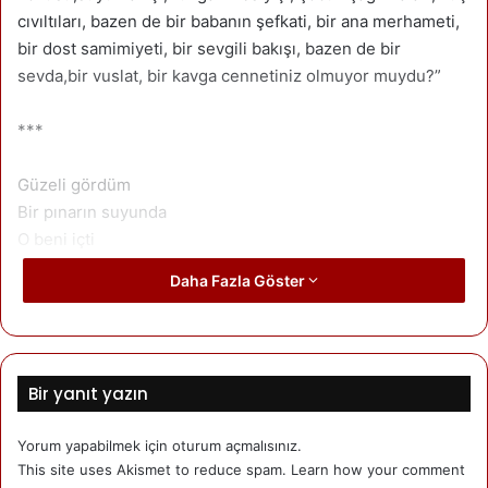
cıvıltıları, bazen de bir babanın şefkati, bir ana merhameti,
bir dost samimiyeti, bir sevgili bakışı, bazen de bir
sevda,bir vuslat, bir kavga cennetiniz olmuyor muydu?”
***
Güzeli gördüm
Bir pınarın suyunda
O beni içti
Ben onu içtim
Daha Fazla Göster
Sararmış zamanların yapraklarında
Cenneti gördüm
Vallahi de cenneti gördüm heval
Bir çocuğun bakışlarında
Bir yanıt yazın
O bana aktı
Ben ona aktım
Yorum yapabilmek için
oturum açmalısınız
.
Sararmış zamanların yapraklarında
This site uses Akismet to reduce spam.
Learn how your comment