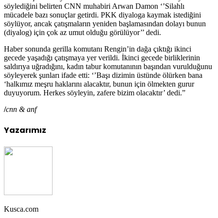
söylediğini belirten CNN muhabiri Arwan Damon ‘’Silahlı
mücadele bazı sonuçlar getirdi. PKK diyaloga kaymak istediğini
söylüyor, ancak çatışmaların yeniden başlamasından dolayı bunun
(diyalog) için çok az umut olduğu görülüyor’’ dedi.
Haber sonunda gerilla komutanı Rengin’in dağa çıktığı ikinci
gecede yaşadığı çatışmaya yer verildi. İkinci gecede birliklerinin
saldırıya uğradığını, kadın tabur komutanının başından vurulduğunu
söyleyerek şunları ifade etti: ‘’Başı dizimin üstünde ölürken bana
‘halkımız meşru haklarını alacaktır, bunun için ölmekten gurur
duyuyorum. Herkes söyleyin, zafere bizim olacaktır’ dedi.”
/
cnn & anf
Yazarımız
Kusca.com