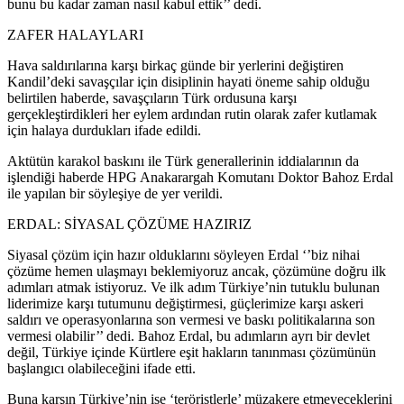
bunu bu kadar zaman nasıl kabul ettik’’ dedi.
ZAFER HALAYLARI
Hava saldırılarına karşı birkaç günde bir yerlerini değiştiren
Kandil’deki savaşçılar için disiplinin hayati öneme sahip olduğu
belirtilen haberde, savaşçıların Türk ordusuna karşı
gerçekleştirdikleri her eylem ardından rutin olarak zafer kutlamak
için halaya durdukları ifade edildi.
Aktütün karakol baskını ile Türk generallerinin iddialarının da
işlendiği haberde HPG Anakarargah Komutanı Doktor Bahoz Erdal
ile yapılan bir söyleşiye de yer verildi.
ERDAL: SİYASAL ÇÖZÜME HAZIRIZ
Siyasal çözüm için hazır olduklarını söyleyen Erdal ‘’biz nihai
çözüme hemen ulaşmayı beklemiyoruz ancak, çözümüne doğru ilk
adımları atmak istiyoruz. Ve ilk adım Türkiye’nin tutuklu bulunan
liderimize karşı tutumunu değiştirmesi, güçlerimize karşı askeri
saldırı ve operasyonlarına son vermesi ve baskı politikalarına son
vermesi olabilir’’ dedi. Bahoz Erdal, bu adımların ayrı bir devlet
değil, Türkiye içinde Kürtlere eşit hakların tanınması çözümünün
başlangıcı olabileceğini ifade etti.
Buna karşın Türkiye’nin ise ‘teröristlerle’ müzakere etmeyeceklerini