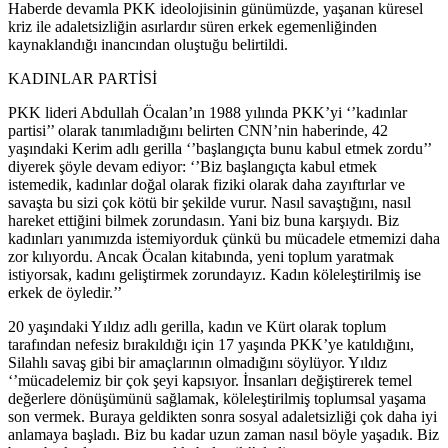
Haberde devamla PKK ideolojisinin günümüzde, yaşanan küresel
kriz ile adaletsizliğin asırlardır süren erkek egemenliğinden
kaynaklandığı inancından oluştuğu belirtildi.
KADINLAR PARTİSİ
PKK lideri Abdullah Öcalan’ın 1988 yılında PKK’yi ‘’kadınlar
partisi’’ olarak tanımladığını belirten CNN’nin haberinde, 42
yaşındaki Kerim adlı gerilla ‘’başlangıçta bunu kabul etmek zordu’’
diyerek şöyle devam ediyor: ‘’Biz başlangıçta kabul etmek
istemedik, kadınlar doğal olarak fiziki olarak daha zayıftırlar ve
savaşta bu sizi çok kötü bir şekilde vurur. Nasıl savaştığını, nasıl
hareket ettiğini bilmek zorundasın. Yani biz buna karşıydı. Biz
kadınları yanımızda istemiyorduk çünkü bu mücadele etmemizi daha
zor kılıyordu. Ancak Öcalan kitabında, yeni toplum yaratmak
istiyorsak, kadını geliştirmek zorundayız. Kadın köleleştirilmiş ise
erkek de öyledir.’’
20 yaşındaki Yıldız adlı gerilla, kadın ve Kürt olarak toplum
tarafından nefesiz bırakıldığı için 17 yaşında PKK’ye katıldığını,
Silahlı savaş gibi bir amaçlarının olmadığını söylüyor. Yıldız
‘’mücadelemiz bir çok şeyi kapsıyor. İnsanları değiştirerek temel
değerlere dönüşümünü sağlamak, köleleştirilmiş toplumsal yaşama
son vermek. Buraya geldikten sonra sosyal adaletsizliği çok daha iyi
anlamaya başladı. Biz bu kadar uzun zaman nasıl böyle yaşadık. Biz