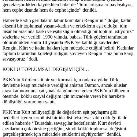
gerçekleştirdikleri kaydedilen haberde ‘’tüm tartışmalar paylaşılıyor,
hem cephe dışında hem de cephe içinde’’ denildi.
Haberde kadın gerillaların tabur komutanı Rengin’in ‘’doğal, kadın
eksenli bir toplumsal yaşam–kadın ve erkeklerin eşit olduğu, tüm
insanlar arasında baskı ve eşitsizliğin olmadığı bir toplum- istiyoruz’’
sözlerine yer verildi. 1990 yılında, babası Türk güçleri tarafından
öldürüldükten sonra 14 yaşında PKK’ye katıldığı kaydedilen
Rengin, Kürt ve kadın hakları için mücadele ettiğini belirti. Kadınlar
toplum tarafından köleleştirildiğini söyleyen Rengin ‘’biz buna karşı
savaşıyoruz’’ dedi.
KÖKLÜ TOPLUMSAL DEĞİŞİM İÇİN…
PKK’nin Kürtlere ait bir yer kurmak için onlarca yıldır Türk
devletine karşı mücadele verdiğini anlatan Damon, ancak uluslar
arası kamuoyunda çatışmalarla gündeme gelen PKK’nin bilinenin
ötesinde, köklü sosyal değişim için mücadele veren bir harekete
dönüştüğü yorumunu yaptı.
PKK’nin Kürt milliyetçiliği ile değerlerin eşit paylaşımı gibi
hedefleri içeren komünist bir idealist felsefeye sahip olduğu ifade
edilen haberde ‘’Buradaki savaşçılar hedeflerinin Kürt devleti
arzularının çok ötesine geçtiğini, şimdi köklü toplumsal değişimi
gerçekleştirmek için mücadele ettiklerini söylüyorlar’’ denildi.