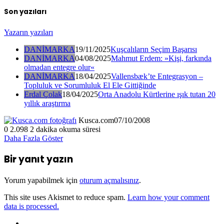
Son yazıları
Yazarın yazıları
DANİMARKA
19/11/2025
Kuşcalıların Seçim Başarısı
DANİMARKA
04/08/2025
Mahmut Erdem: »Kişi, farkında
olmadan entegre olur«
DANİMARKA
18/04/2025
Vallensbæk’te Entegrasyon –
Topluluk ve Sorumluluk El Ele Gittiğinde
Erdal Çolak
18/04/2025
Orta Anadolu Kürtlerine ışık tutan 20
yıllık araştırma
Kusca.com
07/10/2008
0
2.098
2 dakika okuma süresi
Daha Fazla Göster
Bir yanıt yazın
Yorum yapabilmek için
oturum açmalısınız
.
This site uses Akismet to reduce spam.
Learn how your comment
data is processed.