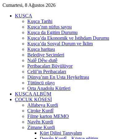
Cumartesi, 8 Ağustos 2026
KUŞCA
Kuşca Tarihi
Kuşca’nın nüfus sayısı
Kuşca da Egitim Durumu
Kuşca’da Ekonomik ve İstihdam Durumu
Kuşca’da Sosyal Durum ve İklim
Kuşca haritası
Belediye Seçimleri
Nalê Dêw-dutê
Peribacaları Büyülüyor
Celil’in Peribacaları
Dünya’nın En Usta Heykeltraşı
Tütüncü olayı
Orta Anadolu Kürtleri
KUŞCA ALBÜM
ÇOCUK KÖŞESİ
Alfabeya Kurdi
Çiroke Kurdî
Filme karton MEMO
Navên Kurdi
Zimane Kurdi
Kürt Dilini Tanıyalım
Dersên Kurdî – Kürtçe eğitim