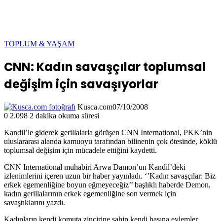
TOPLUM & YAŞAM
CNN: Kadın savaşçılar toplumsal
değişim için savaşıyorlar
Kusca.com
07/10/2008
0
2.098
2 dakika okuma süresi
Kandil’le giderek gerillalarla görüşen CNN International, PKK’nin
uluslararası alanda kamuoyu tarafından bilinenin çok ötesinde, köklü
toplumsal değişim için mücadele ettiğini kaydetti.
CNN International muhabiri Arwa Damon’un Kandil’deki
izlenimlerini içeren uzun bir haber yayınladı. ‘’Kadın savaşçılar: Biz
erkek egemenliğine boyun eğmeyeceğiz’’ başlıklı haberde Demon,
kadın gerillalarının erkek egemenliğine son vermek için
savaştıklarını yazdı.
Kadınların kendi komuta zincirine sahip kendi başına eylemler