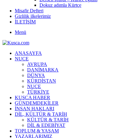
Dokuz adımla Kürtçe
Misafir Defteri
Gizlilik ilkelerimiz
İLETİŞİM
Menü
ANASAYFA
NUÇE
AVRUPA
DANİMARKA
DÜNYA
KÜRDİSTAN
NUÇE
TÜRKİYE
KUŞCA HABER
GÜNDEMDEKİLER
İNSAN HAKLARI
DİL, KÜLTÜR & TARİH
KÜLTÜR & TARİH
DİL & EDEBİYAT
TOPLUM & YAŞAM
YAZARLARIMIZ