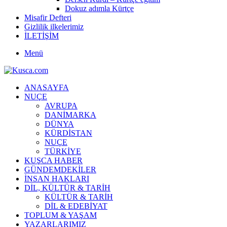
Dokuz adımla Kürtçe
Misafir Defteri
Gizlilik ilkelerimiz
İLETİŞİM
Menü
ANASAYFA
NUÇE
AVRUPA
DANİMARKA
DÜNYA
KÜRDİSTAN
NUÇE
TÜRKİYE
KUŞCA HABER
GÜNDEMDEKİLER
İNSAN HAKLARI
DİL, KÜLTÜR & TARİH
KÜLTÜR & TARİH
DİL & EDEBİYAT
TOPLUM & YAŞAM
YAZARLARIMIZ