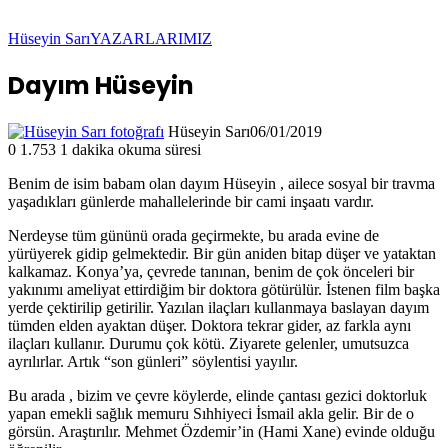
Hüseyin Sarı
YAZARLARIMIZ
Dayım Hüseyin
Hüseyin Sarı
06/01/2019
0
1.753
1 dakika okuma süresi
Benim de isim babam olan dayım Hüseyin , ailece sosyal bir travma
yaşadıkları günlerde mahallelerinde bir cami inşaatı vardır.
Nerdeyse tüm gününü orada geçirmekte, bu arada evine de
yürüyerek gidip gelmektedir. Bir gün aniden bitap düşer ve yataktan
kalkamaz. Konya’ya, çevrede tanınan, benim de çok önceleri bir
yakınımı ameliyat ettirdiğim bir doktora götürülür. İstenen film başka
yerde çektirilip getirilir. Yazılan ilaçları kullanmaya baslayan dayım
tümden elden ayaktan düşer. Doktora tekrar gider, az farkla aynı
ilaçları kullanır. Durumu çok kötü. Ziyarete gelenler, umutsuzca
ayrılırlar. Artık “son günleri” söylentisi yayılır.
Bu arada , bizim ve çevre köylerde, elinde çantası gezici doktorluk
yapan emekli sağlık memuru Sıhhiyeci İsmail akla gelir. Bir de o
görsün. Araştırılır. Mehmet Özdemir’in (Hami Xane) evinde olduğu