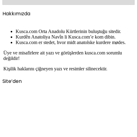
Hakkımızda
Kusca.com Orta Anadolu Kürtlerinin buluştuğu sitedir.
Kurdên Anatoliya Navîn li Kusca.com’e kom dibin.
Kusca.com er stedet, hvor midt anatolske kurdere mødes.
Üye ve misafirlere ait yazı ve görüşlerden kusca.com sorumlu
değildir!
Kişilik haklarını çiğneyen yazı ve resimler silinecektir.
Site’den