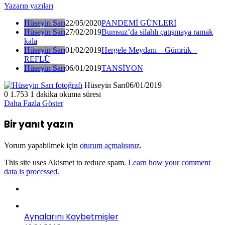
Yazarın yazıları
Hüseyin Sarı
22/05/2020
PANDEMİ GÜNLERİ
Hüseyin Sarı
27/02/2019
Bumsuz’da silahlı çatışmaya ramak
kala
Hüseyin Sarı
01/02/2019
Hergele Meydanı – Gümrük –
REFLÜ
Hüseyin Sarı
06/01/2019
TANSİYON
Hüseyin Sarı
06/01/2019
0
1.753
1 dakika okuma süresi
Daha Fazla Göster
Bir yanıt yazın
Yorum yapabilmek için
oturum açmalısınız
.
This site uses Akismet to reduce spam.
Learn how your comment
data is processed.
Aynalarını Kaybetmişler