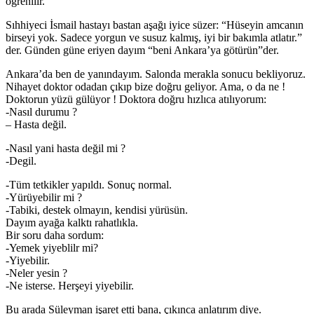
öğrenilir.
Sıhhiyeci İsmail hastayı bastan aşağı iyice süzer: “Hüseyin amcanın
birseyi yok. Sadece yorgun ve susuz kalmış, iyi bir bakımla atlatır.”
der. Günden güne eriyen dayım “beni Ankara’ya götürün”der.
Ankara’da ben de yanındayım. Salonda merakla sonucu bekliyoruz.
Nihayet doktor odadan çıkıp bize doğru geliyor. Ama, o da ne !
Doktorun yüzü gülüyor ! Doktora doğru hızlıca atılıyorum:
-Nasıl durumu ?
– Hasta değil.
-Nasıl yani hasta değil mi ?
-Degil.
-Tüm tetkikler yapıldı. Sonuç normal.
-Yürüyebilir mi ?
-Tabiki, destek olmayın, kendisi yürüsün.
Dayım ayağa kalktı rahatlıkla.
Bir soru daha sordum:
-Yemek yiyeblilr mi?
-Yiyebilir.
-Neler yesin ?
-Ne isterse. Herşeyi yiyebilir.
Bu arada Süleyman işaret etti bana, çıkınca anlatırım diye.