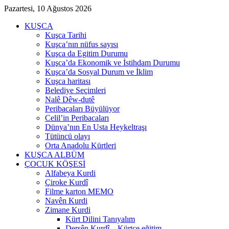
Pazartesi, 10 Ağustos 2026
KUŞCA
Kuşca Tarihi
Kuşca’nın nüfus sayısı
Kuşca da Egitim Durumu
Kuşca’da Ekonomik ve İstihdam Durumu
Kuşca’da Sosyal Durum ve İklim
Kuşca haritası
Belediye Seçimleri
Nalê Dêw-dutê
Peribacaları Büyülüyor
Celil’in Peribacaları
Dünya’nın En Usta Heykeltraşı
Tütüncü olayı
Orta Anadolu Kürtleri
KUŞCA ALBÜM
ÇOCUK KÖŞESİ
Alfabeya Kurdi
Çiroke Kurdî
Filme karton MEMO
Navên Kurdi
Zimane Kurdi
Kürt Dilini Tanıyalım
Dersên Kurdî – Kürtçe eğitim