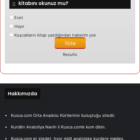
kitabını okunuz mu?
Evet
Hayır
Kuşcalıların kitap yazdığından haberim yok
Results
Hakkımızda
Kusca.com Orta Anadolu Kürtlerinin buluştuğu sitedir.
Kurdên Anatoliya Navîn li Kusca.com’e kom dibin.
Kusca.com er stedet, hvor midt anatolske kurdere mødes.