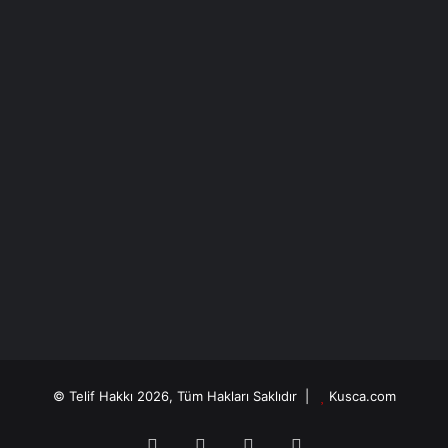
Bayram Kızılkaya
18/10/2023
Zurnacı verirse davulcu ne yapsın?
Bayram Kızılkaya
© Telif Hakkı 2026, Tüm Hakları Saklıdır |
Kusca.com
Facebook
X
YouTube
Instagram