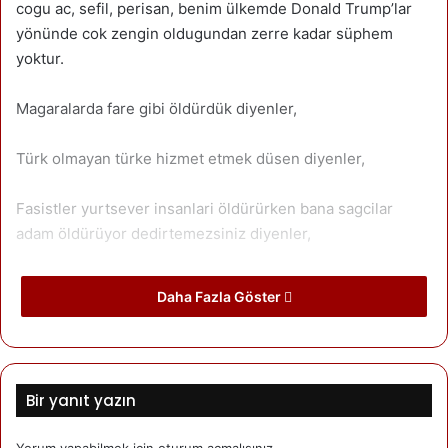
cogu ac, sefil, perisan, benim ülkemde Donald Trump’lar
yönünde cok zengin oldugundan zerre kadar süphem
yoktur.
Magaralarda fare gibi öldürdük diyenler,
Türk olmayan türke hizmet etmek düsen diyenler,
Fasistler yurtsever insanlari öldürürken bana sagcilar
adam öldürüyor dedirtemezsiniz diyenler,
Üstüne güvenerek kürt illerinde duvarlarda irkci solaganlar
Daha Fazla Göster
yazanlar,
Bodrumlarda insanlari diri diri yakanlar,
Bir yanıt yazın
Bunlari asmiyalim besleyelim diyenler,