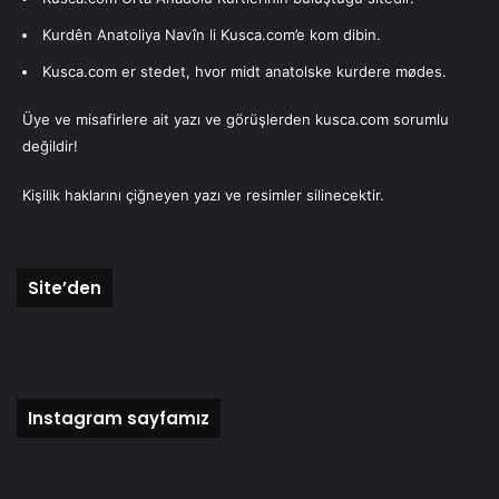
Ape Beram
Kurdên Anatoliya Navîn li Kusca.com’e kom dibin.
Kusca.com er stedet, hvor midt anatolske kurdere mødes.
Yazarımız
Üye ve misafirlere ait yazı ve görüşlerden kusca.com sorumlu
değildir!
Bayram Kızılkaya
Kişilik haklarını çiğneyen yazı ve resimler silinecektir.
Son yazıları
Yazarın yazıları
Bayram Kızılkaya
04/11/2025
Seni unutmayacağız
Site’den
18/09/2024
Sessizlik Kulesi
Instagram sayfamız
Bayram Kızılkaya
09/05/2024
Son kızın acıklı hikayesi