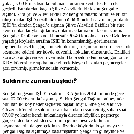
yaklaşık 60 km batısında bulunan Türkmen kenti Telafer’i ele
geçirdi. Buralardan kaçan Şii ve Alevilerin bir kısmı Şengal’e
sığındı. Zira Şii ve Aleviler de Ezidiler gibi fanatik Sünni selefi bir
oluşum olan IŞİD nezdinde dinen öldürülmeleri caiz olan gruplardır.
IŞİD’in elinden Şengal’e sığınan Şii ve Alevileri Ezidiler bir süre
kendi imkanlarıyla ağırlamış, onların acılarına ortak olmuşlardır.
Şengalle Telafer arasındaki mesafe 30-40 km olmasına ve Ezidilerin
yaşadığı köylerin etrafına IŞİD’in konumlandığı görülmesine
rağmen kitlesel bir göç hareketi olmamıştır. Çünkü bu süre içerisinde
peşmerge güçleri her köyde güvenlik noktaları oluşturarak, Ezidileri
koruyacağı güvencesini vermiştir. Hatta saldırıdan birkaç gün önce
KBY bölgesine grup halinde gitmek isteyen insanları peşmergeler
geri çevirmiş, girmelerine izin vermemiş.
Saldırı ne zaman başladı?
Şengal bölgesine IŞİD’in saldırısı 3 Ağustos 2014 tarihinde gece
saat 02.00 civarında başlamış. Saldırı Şengal Dağının güneyinde
bulunan iki köy hedef seçilerek başlatılmıştır. Sibe Şex Xidir ve
Girzerik köylerine saldırılar sabaha kadar devam etmiş, sabah saat
07.00’ye kadar kendi imkanlarıyla direnen köylüler, peşmerge
güçlerinden bekledikleri yardımın gelmemesi ve bulunan
peşmergelerin de geri çekilmesi üzerine köylerini boşaltmaya ve
Şengal Dağına sığınmaya başlamışlardır. Şengal’in güneyinde ve