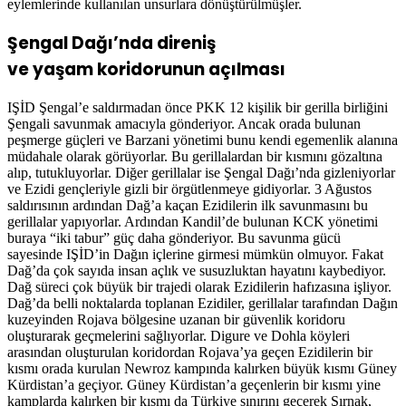
eylemlerinde kullanılan unsurlara dönüştürülmüşler.
Şengal Dağı’nda direniş
ve yaşam koridorunun açılması
IŞİD Şengal’e saldırmadan önce PKK 12 kişilik bir gerilla birliğini
Şengali savunmak amacıyla gönderiyor. Ancak orada bulunan
peşmerge güçleri ve Barzani yönetimi bunu kendi egemenlik alanına
müdahale olarak görüyorlar. Bu gerillalardan bir kısmını gözaltına
alıp, tutukluyorlar. Diğer gerillalar ise Şengal Dağı’nda gizleniyorlar
ve Ezidi gençleriyle gizli bir örgütlenmeye gidiyorlar. 3 Ağustos
saldırısının ardından Dağ’a kaçan Ezidilerin ilk savunmasını bu
gerillalar yapıyorlar. Ardından Kandil’de bulunan KCK yönetimi
buraya “iki tabur” güç daha gönderiyor. Bu savunma gücü
sayesinde IŞİD’in Dağın içlerine girmesi mümkün olmuyor. Fakat
Dağ’da çok sayıda insan açlık ve susuzluktan hayatını kaybediyor.
Dağ süreci çok büyük bir trajedi olarak Ezidilerin hafızasına işliyor.
Dağ’da belli noktalarda toplanan Ezidiler, gerillalar tarafından Dağın
kuzeyinden Rojava bölgesine uzanan bir güvenlik koridoru
oluşturarak geçmelerini sağlıyorlar. Digure ve Dohla köyleri
arasından oluşturulan koridordan Rojava’ya geçen Ezidilerin bir
kısmı orada kurulan Newroz kampında kalırken büyük kısmı Güney
Kürdistan’a geçiyor. Güney Kürdistan’a geçenlerin bir kısmı yine
kamplarda kalırken bir kısmı da Türkiye sınırını geçerek Şırnak,