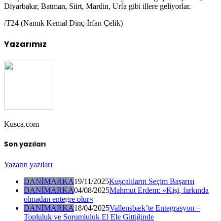
Diyarbakır, Batman, Siirt, Mardin, Urfa gibi illere geliyorlar.
/T24 (Namık Kemal Dinç-İrfan Çelik)
Yazarımız
Kusca.com
Son yazıları
Yazarın yazıları
DANİMARKA
19/11/2025
Kuşcalıların Seçim Başarısı
DANİMARKA
04/08/2025
Mahmut Erdem: »Kişi, farkında
olmadan entegre olur«
DANİMARKA
18/04/2025
Vallensbæk’te Entegrasyon –
Topluluk ve Sorumluluk El Ele Gittiğinde