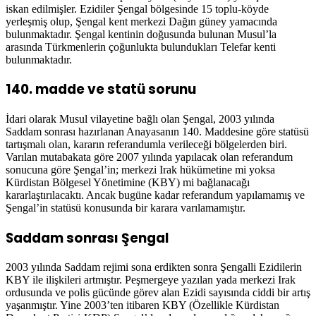
iskan edilmişler. Ezidiler Şengal bölgesinde 15 toplu-köyde
yerleşmiş olup, Şengal kent merkezi Dağın güney yamacında
bulunmaktadır. Şengal kentinin doğusunda bulunan Musul’la
arasında Türkmenlerin çoğunlukta bulundukları Telefar kenti
bulunmaktadır.
140. madde ve statü sorunu
İdari olarak Musul vilayetine bağlı olan Şengal, 2003 yılında
Saddam sonrası hazırlanan Anayasanın 140. Maddesine göre statüsü
tartışmalı olan, kararın referandumla verileceği bölgelerden biri.
Varılan mutabakata göre 2007 yılında yapılacak olan referandum
sonucuna göre Şengal’in; merkezi Irak hükümetine mi yoksa
Kürdistan Bölgesel Yönetimine (KBY) mi bağlanacağı
kararlaştırılacaktı. Ancak bugüne kadar referandum yapılamamış ve
Şengal’in statüsü konusunda bir karara varılamamıştır.
Saddam sonrası Şengal
2003 yılında Saddam rejimi sona erdikten sonra Şengalli Ezidilerin
KBY ile ilişkileri artmıştır. Peşmergeye yazılan yada merkezi Irak
ordusunda ve polis gücünde görev alan Ezidi sayısında ciddi bir artış
yaşanmıştır. Yine 2003’ten itibaren KBY (Özellikle Kürdistan