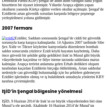
Demokrat Partisi-KDP) Şengal’de adım adım varlığını daha yoğun
hissettiren bir siyaset izlemiştir. Yıllardır Arapça eğitim yapan
okulların yanında Kürtçe eğitim verilen okullar açılmıştır. Şengal’de
Ezidilerin artan güvenlik sorunları karşında bölgeye peşmerge
yerleştirilmesi yoluna gidilmiştir.
2007 fermanı
Ezidiler, Saddam sonrasında Şengal’de ciddi bir güvenlik
sorunuyla karşı karşıya kalmışlardır. 14 Ağustos 2007 tarihinde Sibe
Şex Xidir ve Tilezer köylerine kamyonlarla düzenlenen bombalı
saldırı sonucunda yüzlerce Ezidi köylü hayatını kaybetmiş. Daha
önce güvenli bir şekilde gidip geldikleri Irak’ın Musul gibi büyük
vilayetlerinde kaçırılma ve fidye isteme tarzında saldırılara maruz
kalmışlar. Arapça terörist anlamına gelen Erhab dedikleri oluşum
tarafından kaçırılan Ezidilerin birçoğu öldürülmüş. Artan saldırılar
nedeniyle can güvenliği bulunmadığı için bu şehirlere gidemeyen
Ezidiler işlerinden olmuş ve iş bulabilmek umuduyla yönlerini KBY
tarafına çevirmişlerdir.
IŞİD’in Şengal bölgesine yönelmesi
IŞİD, 9 Haziran 2014’de Irak’ın en büyük vilayetlerinden biri olan
Musul’u ele geçirdi. Akabinde 16 Haziran 2014’de Musul’un