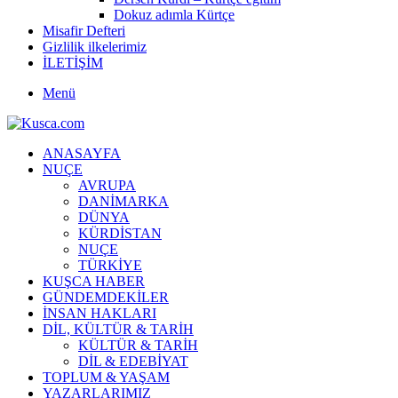
Dokuz adımla Kürtçe
Misafir Defteri
Gizlilik ilkelerimiz
İLETİŞİM
Menü
ANASAYFA
NUÇE
AVRUPA
DANİMARKA
DÜNYA
KÜRDİSTAN
NUÇE
TÜRKİYE
KUŞCA HABER
GÜNDEMDEKİLER
İNSAN HAKLARI
DİL, KÜLTÜR & TARİH
KÜLTÜR & TARİH
DİL & EDEBİYAT
TOPLUM & YAŞAM
YAZARLARIMIZ