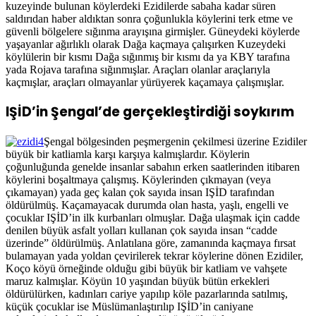
kuzeyinde bulunan köylerdeki Ezidilerde sabaha kadar süren
saldırıdan haber aldıktan sonra çoğunlukla köylerini terk etme ve
güvenli bölgelere sığınma arayışına girmişler. Güneydeki köylerde
yaşayanlar ağırlıklı olarak Dağa kaçmaya çalışırken Kuzeydeki
köylülerin bir kısmı Dağa sığınmış bir kısmı da ya KBY tarafına
yada Rojava tarafına sığınmışlar. Araçları olanlar araçlarıyla
kaçmışlar, araçları olmayanlar yürüyerek kaçamaya çalışmışlar.
IŞİD’in Şengal’de gerçekleştirdiği soykırım
Şengal bölgesinden peşmergenin çekilmesi üzerine Ezidiler
büyük bir katliamla karşı karşıya kalmışlardır. Köylerin
çoğunluğunda genelde insanlar sabahın erken saatlerinden itibaren
köylerini boşaltmaya çalışmış. Köylerinden çıkmayan (veya
çıkamayan) yada geç kalan çok sayıda insan IŞİD tarafından
öldürülmüş. Kaçamayacak durumda olan hasta, yaşlı, engelli ve
çocuklar IŞİD’in ilk kurbanları olmuşlar. Dağa ulaşmak için cadde
denilen büyük asfalt yolları kullanan çok sayıda insan “cadde
üzerinde” öldürülmüş. Anlatılana göre, zamanında kaçmaya fırsat
bulamayan yada yoldan çevirilerek tekrar köylerine dönen Ezidiler,
Koço köyü örneğinde olduğu gibi büyük bir katliam ve vahşete
maruz kalmışlar. Köyün 10 yaşından büyük bütün erkekleri
öldürülürken, kadınları cariye yapılıp köle pazarlarında satılmış,
küçük çocuklar ise Müslümanlaştırılıp IŞİD’in caniyane