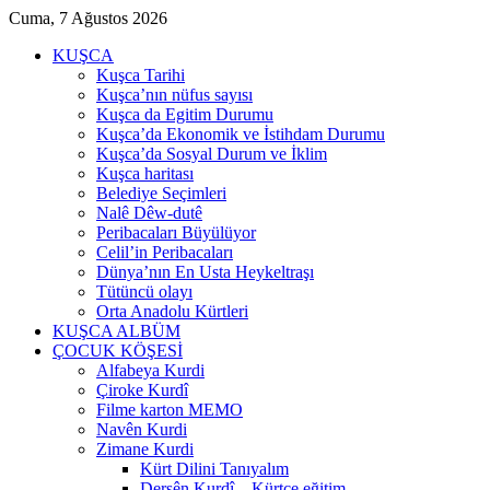
Cuma, 7 Ağustos 2026
KUŞCA
Kuşca Tarihi
Kuşca’nın nüfus sayısı
Kuşca da Egitim Durumu
Kuşca’da Ekonomik ve İstihdam Durumu
Kuşca’da Sosyal Durum ve İklim
Kuşca haritası
Belediye Seçimleri
Nalê Dêw-dutê
Peribacaları Büyülüyor
Celil’in Peribacaları
Dünya’nın En Usta Heykeltraşı
Tütüncü olayı
Orta Anadolu Kürtleri
KUŞCA ALBÜM
ÇOCUK KÖŞESİ
Alfabeya Kurdi
Çiroke Kurdî
Filme karton MEMO
Navên Kurdi
Zimane Kurdi
Kürt Dilini Tanıyalım
Dersên Kurdî – Kürtçe eğitim