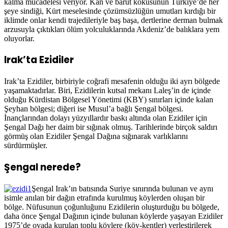
kalma mücadelesi veriyor. Kan ve barut kokusunun Türkiye’de her
şeye sindiği, Kürt meselesinde çözümsüzlüğün umutları kırdığı bir
iklimde onlar kendi trajedileriyle baş başa, dertlerine derman bulmak
arzusuyla çıktıkları ölüm yolculuklarında Akdeniz’de balıklara yem
oluyorlar.
Irak’ta Ezidiler
Irak’ta Ezidiler, birbiriyle coğrafi mesafenin olduğu iki ayrı bölgede
yaşamaktadırlar. Biri, Ezidilerin kutsal mekanı Laleş’in de içinde
olduğu Kürdistan Bölgesel Yönetimi (KBY) sınırları içinde kalan
Şeyhan bölgesi; diğeri ise Musul’a bağlı Şengal bölgesi.
İnançlarından dolayı yüzyıllardır baskı altında olan Ezidiler için
Şengal Dağı her daim bir sığınak olmuş. Tarihlerinde birçok saldırı
görmüş olan Ezidiler Şengal Dağına sığınarak varlıklarını
sürdürmüşler.
Şengal nerede?
Şengal Irak’ın batısında Suriye sınırında bulunan ve aynı
isimle anılan bir dağın etrafında kurulmuş köylerden oluşan bir
bölge. Nüfusunun çoğunluğunu Ezidilerin oluşturduğu bu bölgede,
daha önce Şengal Dağının içinde bulunan köylerde yaşayan Ezidiler
1975’de ovada kurulan toplu köylere (köy-kentler) yerleştirilerek