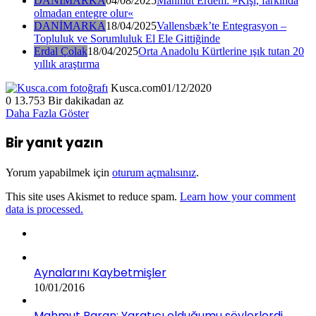
DANİMARKA
04/08/2025
Mahmut Erdem: »Kişi, farkında
olmadan entegre olur«
DANİMARKA
18/04/2025
Vallensbæk’te Entegrasyon –
Topluluk ve Sorumluluk El Ele Gittiğinde
Erdal Çolak
18/04/2025
Orta Anadolu Kürtlerine ışık tutan 20
yıllık araştırma
Kusca.com
01/12/2020
0
13.753
Bir dakikadan az
Daha Fazla Göster
Bir yanıt yazın
Yorum yapabilmek için
oturum açmalısınız
.
This site uses Akismet to reduce spam.
Learn how your comment
data is processed.
Aynalarını Kaybetmişler
10/01/2016
Mahmut Baran: Yaratıcı olduğumu söylerlerdi