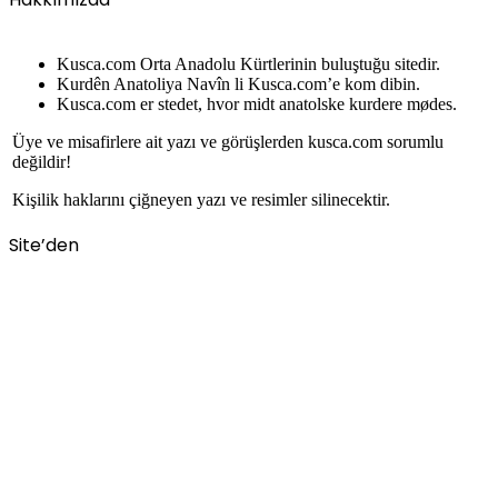
Kusca.com Orta Anadolu Kürtlerinin buluştuğu sitedir.
Kurdên Anatoliya Navîn li Kusca.com’e kom dibin.
Kusca.com er stedet, hvor midt anatolske kurdere mødes.
Üye ve misafirlere ait yazı ve görüşlerden kusca.com sorumlu
değildir!
Kişilik haklarını çiğneyen yazı ve resimler silinecektir.
Site’den