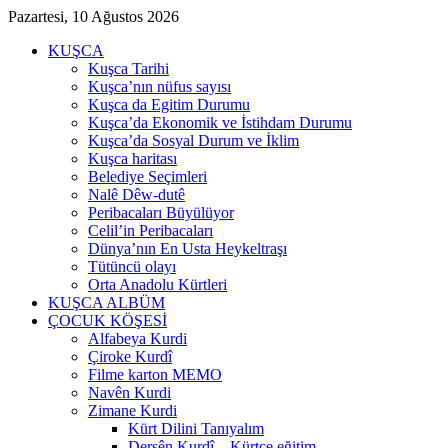
Pazartesi, 10 Ağustos 2026
KUŞCA
Kuşca Tarihi
Kuşca’nın nüfus sayısı
Kuşca da Egitim Durumu
Kuşca’da Ekonomik ve İstihdam Durumu
Kuşca’da Sosyal Durum ve İklim
Kuşca haritası
Belediye Seçimleri
Nalê Dêw-dutê
Peribacaları Büyülüyor
Celil’in Peribacaları
Dünya’nın En Usta Heykeltraşı
Tütüncü olayı
Orta Anadolu Kürtleri
KUŞCA ALBÜM
ÇOCUK KÖŞESİ
Alfabeya Kurdi
Çiroke Kurdî
Filme karton MEMO
Navên Kurdi
Zimane Kurdi
Kürt Dilini Tanıyalım
Dersên Kurdî – Kürtçe eğitim