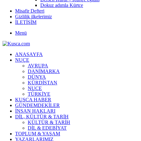
Dokuz adımla Kürtçe
Misafir Defteri
Gizlilik ilkelerimiz
İLETİŞİM
Menü
ANASAYFA
NUÇE
AVRUPA
DANİMARKA
DÜNYA
KÜRDİSTAN
NUÇE
TÜRKİYE
KUŞCA HABER
GÜNDEMDEKİLER
İNSAN HAKLARI
DİL, KÜLTÜR & TARİH
KÜLTÜR & TARİH
DİL & EDEBİYAT
TOPLUM & YAŞAM
YAZARLARIMIZ