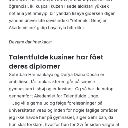
öğrencisi. İki kuşcalı kuzen lisede aldıkları yüksek
notlarla yetinmeyip, bir yandan liseye giderken diğer
yandan üniversite sevisindeki ‘Yetenekli Gençler
Akademisine’ gidip başarıyla bitirdiler.
Devamı danimarkaca:
Talentfulde kusiner har fået
deres diplomer
Sehriban Harmankaya og Derya Diana Cosan er
ambitiøse, får topkarakterer, går på samme
gymnasium i Ishøj og er kusiner. Og så har de netop
gennemført Akademiet for Talentfulde Unge.
– Jeg ville gerne ud og følge forelæsninger på
universitetsniveau og inden for nogle faglige områder,
jeg ikke havde her på gymnasiet, siger Sehriban, da
hun skal forklare, hvorfor hun for 2½ år siden valgte at