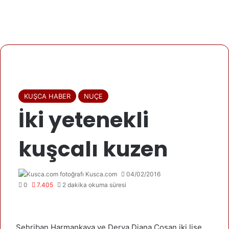
KUŞCA HABER
NUÇE
İki yetenekli
kuşcalı kuzen
Kusca.com
04/02/2016
0
7.405
2 dakika okuma süresi
Şehriban Harmankaya ve Derya Diana Çoşan iki lise