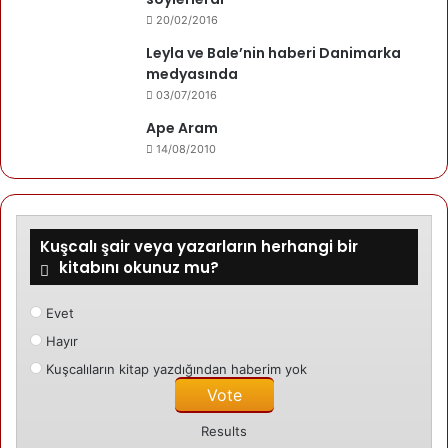
20/02/2016
Leyla ve Bale’nin haberi Danimarka
medyasında
03/07/2016
Ape Aram
14/08/2010
Kuşcalı şair veya yazarların herhangi bir
kitabını okunuz mu?
Evet
Hayır
Kuşcalıların kitap yazdığından haberim yok
Results