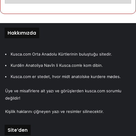
Hakkımızda
Kusca.com Orta Anadolu Kürtlerinin buluştuğu sitedir.
Kurdên Anatoliya Navîn li Kusca.com’e kom dibin.
Kusca.com er stedet, hvor midt anatolske kurdere mødes.
Üye ve misafirlere ait yazı ve görüşlerden kusca.com sorumlu
değildir!
Kişilik haklarını çiğneyen yazı ve resimler silinecektir.
Site’den