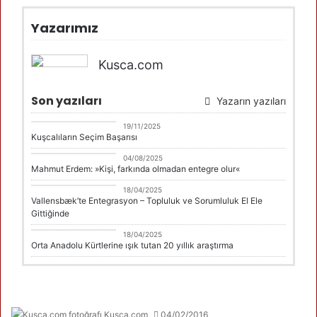
Yazarımız
Kusca.com
Son yazıları
Yazarın yazıları
DANİMARKA
19/11/2025
Kuşcalıların Seçim Başarısı
DANİMARKA
04/08/2025
Mahmut Erdem: »Kişi, farkında olmadan entegre olur«
DANİMARKA
18/04/2025
Vallensbæk’te Entegrasyon – Topluluk ve Sorumluluk El Ele
Gittiğinde
Erdal Çolak
18/04/2025
Orta Anadolu Kürtlerine ışık tutan 20 yıllık araştırma
Kusca.com
04/02/2016