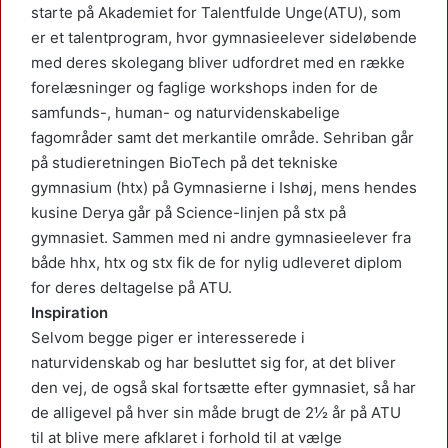
starte på Akademiet for Talentfulde Unge(ATU), som
er et talentprogram, hvor gymnasieelever sideløbende
med deres skolegang bliver udfordret med en række
forelæsninger og faglige workshops inden for de
samfunds-, human- og naturvidenskabelige
fagområder samt det merkantile område. Sehriban går
på studieretningen BioTech på det tekniske
gymnasium (htx) på Gymnasierne i Ishøj, mens hendes
kusine Derya går på Science-linjen på stx på
gymnasiet. Sammen med ni andre gymnasieelever fra
både hhx, htx og stx fik de for nylig udleveret diplom
for deres deltagelse på ATU.
Inspiration
Selvom begge piger er interesserede i
naturvidenskab og har besluttet sig for, at det bliver
den vej, de også skal fortsætte efter gymnasiet, så har
de alligevel på hver sin måde brugt de 2½ år på ATU
til at blive mere afklaret i forhold til at vælge