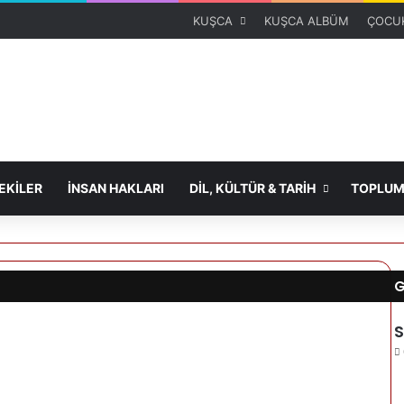
KUŞCA
KUŞCA ALBÜM
ÇOCUK
KİLER
İNSAN HAKLARI
DİL, KÜLTÜR & TARİH
TOPLUM
G
S