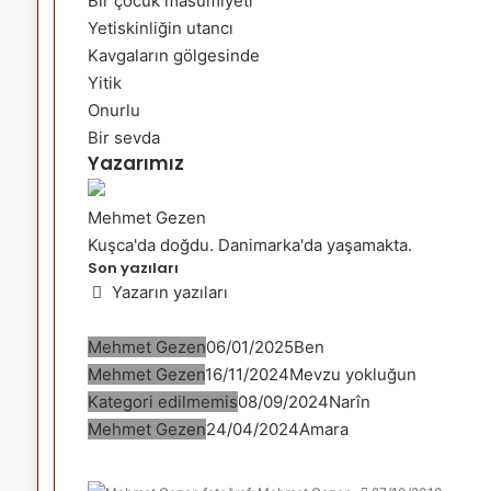
Bir çocuk masumiyeti
Yetiskinliğin utancı
Kavgaların gölgesinde
Yitik
Onurlu
Bir sevda
Yazarımız
Mehmet Gezen
Kuşca'da doğdu. Danimarka'da yaşamakta.
Son yazıları
Yazarın yazıları
Mehmet Gezen
06/01/2025
Ben
Mehmet Gezen
16/11/2024
Mevzu yokluğun
Kategori edilmemis
08/09/2024
Narîn
Mehmet Gezen
24/04/2024
Amara