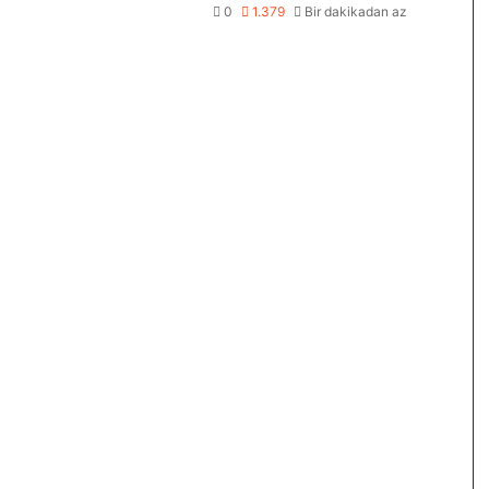
0
1.379
Bir dakikadan az