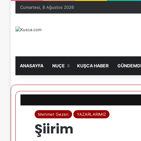
Cumartesi, 8 Ağustos 2026
ANASAYFA
NUÇE
KUŞCA HABER
GÜNDEMDE
Mehmet Gezen
YAZARLARIMIZ
Şiirim