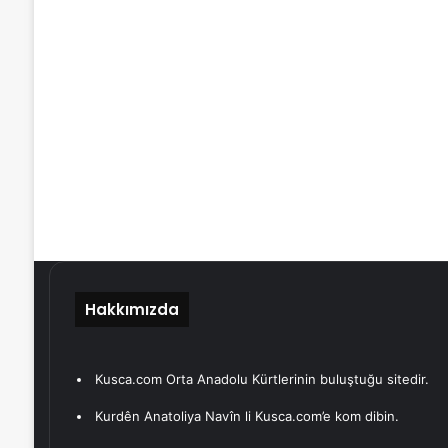
Hakkımızda
Kusca.com Orta Anadolu Kürtlerinin buluştuğu sitedir.
Kurdên Anatoliya Navîn li Kusca.com’e kom dibin.