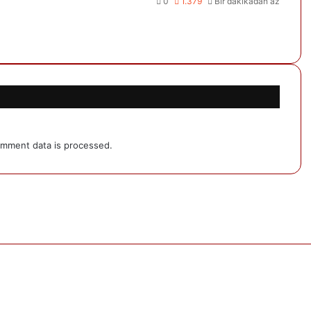
0
1.379
Bir dakikadan az
mment data is processed.