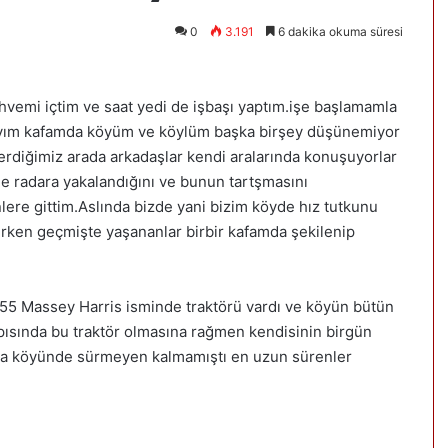
0
3.191
6 dakika okuma süresi
vemi içtim ve saat yedi de işbaşı yaptım.işe başlamamla
dayım kafamda köyüm ve köylüm başka birşey düşünemiyor
rdiğimiz arada arkadaşlar kendi aralarında konuşuyorlar
e radara yakalandığını ve bunun tartşmasını
nlere gittim.Aslında bizde yani bizim köyde hız tutkunu
rken geçmişte yaşananlar birbir kafamda şekilenip
n K55 Massey Harris isminde traktörü vardı ve köyün bütün
kapısında bu traktör olmasına rağmen kendisinin birgün
ça köyünde sürmeyen kalmamıştı en uzun sürenler