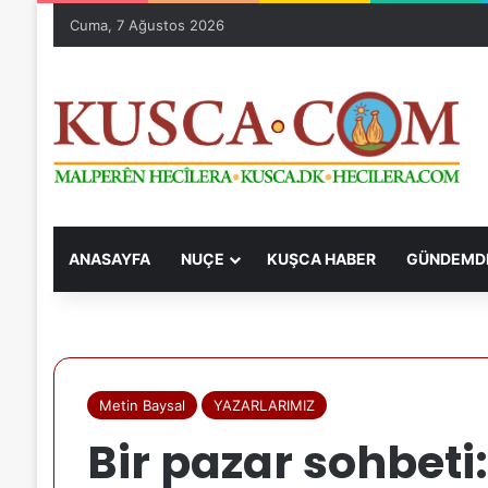
Cuma, 7 Ağustos 2026
ANASAYFA
NUÇE
KUŞCA HABER
GÜNDEMDE
Metin Baysal
YAZARLARIMIZ
Bir pazar sohbeti