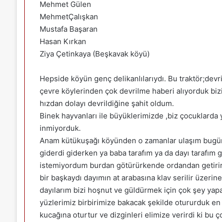
Mehmet Gülen
MehmetÇalışkan
Mustafa Başaran
Hasan Kırkan
Ziya Çetinkaya (Beşkavak köyü)
Hepside köyün genç delikanlılarıydı. Bu traktör;dev
çevre köylerinden çok devrilme haberi alıyorduk biz
hızdan dolayı devrildiğine şahit oldum.
Binek hayvanları ile büyüklerimizde ,biz çocuklarda
inmiyorduk.
Anam kütükuşağı köyünden o zamanlar ulaşım bugünki 
giderdi giderken ya baba tarafım ya da dayı tarafım g
istemiyordum burdan götürürkende ordandan getirirke
bir başkaydı dayımın at arabasına klav serilir üzerin
dayılarım bizi hoşnut ve güldürmek için çok şey yapar
yüzlerimiz birbirimize bakacak şekilde otururduk en
kucağına oturtur ve dizginleri elimize verirdi ki bu 