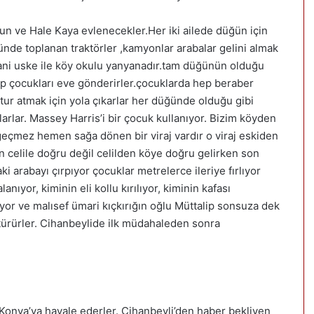
n ve Hale Kaya evlenecekler.Her iki ailede düğün için
nünde toplanan traktörler ,kamyonlar arabalar gelini almak
mani uske ile köy okulu yanyanadır.tam düğünün olduğu
rip çocukları eve gönderirler.çocuklarda hep beraber
tur atmak için yola çıkarlar her düğünde olduğu gibi
arlar. Massey Harris’i bir çocuk kullanıyor. Bizim köyden
eçmez hemen sağa dönen bir viraj vardır o viraj eskiden
an celile doğru değil celilden köye doğru gelirken son
ki arabayı çırpıyor çocuklar metrelerce ileriye fırlıyor
nıyor, kiminin eli kollu kırılıyor, kiminin kafası
ıyor ve malısef ümari kıçkırığın oğlu Müttalip sonsuza dek
ötürürler. Cihanbeylide ilk müdahaleden sonra
Konya’ya havale ederler. Cihanbeyli’den haber bekliyen