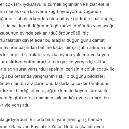
 çok farklıydı.Davullu zurnalı oğlanlar ve kızlar elelle
ğünü olacak o da kahvede kağıt oynuyordu.Düğünün
ğünler sabah erkenden oldu bittiye gettirilip saat engeç
 bir damat kendi düğününü görmezdi,düğünün yapılacağı
mşusunun evinde saklanırdı.Dördüncüsü ;hiç
rlu taşıtları davet eder bu araçlar düğün günü damat
in evinde başından belline kadar bir çarşafın altında olan
nderler hepsi bir traktör veya kamyona yüklenir ve köyün
tur atılırken bütün araçlar tam gaz ile yarışırdı,traktör
le son surat yarışırdı.Hepsinin içerisinin çoluk çocuk ile
ğu bu ortamda yarışmanın riskli olduğunu bildikleri
inde olan bu araçların önü taşlarla çocuklar tarafından
rdı.kimi bindiği at ve eşeği ile kimide koyun sürüsü ile
ptığı gibi nefesi damadın saklandığı evde alırlardı.bu
iyle yarışırdı.
kula gidiyordum.Bir oda bir miyanı (hem giriş hemde
önemde Ramazan Baysal ile Yusuf Ünlü başka bir evde