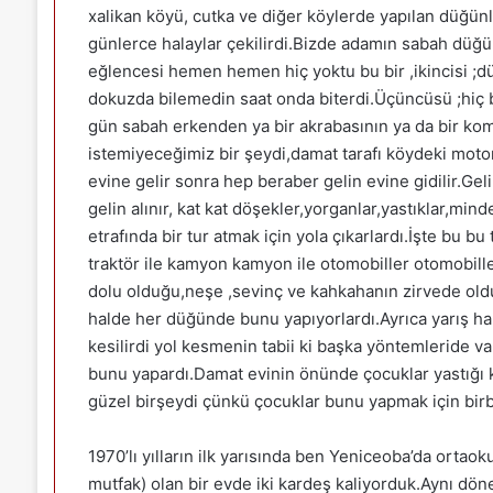
xalikan köyü, cutka ve diğer köylerde yapılan düğünler
günlerce halaylar çekilirdi.Bizde adamın sabah dü
eğlencesi hemen hemen hiç yoktu bu bir ,ikincisi ;dü
dokuzda bilemedin saat onda biterdi.Üçüncüsü ;hiç
gün sabah erkenden ya bir akrabasının ya da bir ko
istemiyeceğimiz bir şeydi,damat tarafı köydeki moto
evine gelir sonra hep beraber gelin evine gidilir.Gel
gelin alınır, kat kat döşekler,yorganlar,yastıklar,mi
etrafında bir tur atmak için yola çıkarlardı.İşte bu bu 
traktör ile kamyon kamyon ile otomobiller otomobiller
dolu olduğu,neşe ,sevinç ve kahkahanın zirvede oldu
halde her düğünde bunu yapıyorlardı.Ayrıca yarış hal
kesilirdi yol kesmenin tabii ki başka yöntemleride va
bunu yapardı.Damat evinin önünde çocuklar yastığı ka
güzel birşeydi çünkü çocuklar bunu yapmak için birbir
1970’lı yılların ilk yarısında ben Yeniceoba’da ortao
mutfak) olan bir evde iki kardeş kaliyorduk.Aynı d