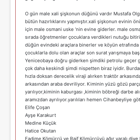
O gün male xali şişkonun düğünü vardır Mustafa Olgu
bütün hazırlıklarını yapmıştır.xali şişkonun evinin ö
için male osmani uske ‘nin evine giderler. male os
sırada öğretmenler çocuklara verdikleri nutuğu biti
düğün evindeki araçlara binerler ve köyün etrafında 
çocuklarla dolu olan araçlar son surat yarışmaya başl
Yeniceobaya doğru giderken şimdiki petrolu geçer g
çok daha keskindi şimdi nispetten biraz iyidir. Burd
hızla doksan derecelik viraji alırken traktör arkasında
arkasından araba devriliyor. Kiminin yüzü gözü parçala
yarılıyor,kiminin kaburgası ,kiminin böbreği darbe al
aramızdan ayrılıyor.yarılıları hemen Cihanbeyliye g
Elife Çoşan
Ayşe Karakurt
Medine Küçük
Hatice Okutan
Fadime Kömürcü ve Raif Kömürcüyü ağır yaralı diye 