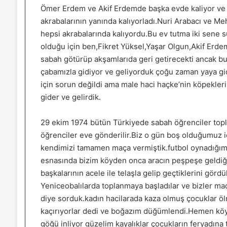
Ömer Erdem ve Akif Erdemde başka evde kaliyor ve 
akrabalarının yanında kalıyorladı.Nuri Arabacı ve Meh
hepsi akrabalarında kalıyordu.Bu ev tutma iki sene 
olduğu için ben,Fikret Yüksel,Yaşar Olgun,Akif Erde
sabah götürüp akşamlarıda geri getirecekti ancak bu 
çabamızla gidiyor ve geliyorduk çoğu zaman yaya gi
için sorun değildi ama male haci haçke’nin köpekle
gider ve gelirdik.
29 ekim 1974 bütün Türkiyede sabah öğrenciler toplan
öğrenciler eve gönderilir.Biz o gün boş olduğumuz i
kendimizi tamamen maça vermiştik.futbol oynadığım
esnasında bizim köyden onca aracın peşpeşe geldiğini
başkalarının acele ile telaşla gelip geçtiklerini gör
Yeniceobalılarda toplanmaya başladılar ve bizler maçı
diye sorduk.kadın hacilarada kaza olmuş çocuklar öl
kaçırıyorlar dedi ve boğazım düğümlendi.Hemen köye
göğü inliyor güzelim kayalıklar çocukların feryadına t