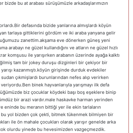
irer bizde bu at arabası sürüşümüzle arkadaşlarımızın
lardı.Bir defasında bizide yanlarına almışlardı köyün
an tarlaya gittiklerini gördüm ve iki araba yanyana gelir
uçtuğumuzu zanettim.akşama eve dönerken güneş yeni
ma arabayı ne güzel kullandığını ve atların ne güzel hızlı
ekrar komşusu ile yarışırken arabanın üzerinde ayağa kalktı
eğilmiş tam bir jokey duruşu dizginleri bir çekiyor bir
 yarışı kazanmıştı.köyün girişinde durduk evdekiler
ki sudan çıkmişlardı burunlarından nefes alıp verirken
veriyordu.Ben binek hayvanlarıyla yarışmayı ilk defa
düğümüzde biz çocuklar köydeki başı boş eşeklere binip
dümdüz bir arazi vardır.male haskavke harman yerinden
 eninde bu meranın bittiği yer ile ekin tarlaların
te bu yol bizden çok çekti, bitmek tükenmek bilmiyen bir
kları ile ön mahale çocukları olarak yarışır genelde arka
an çok olurdu yinede bu hevesimizden vazgeçmezdik.