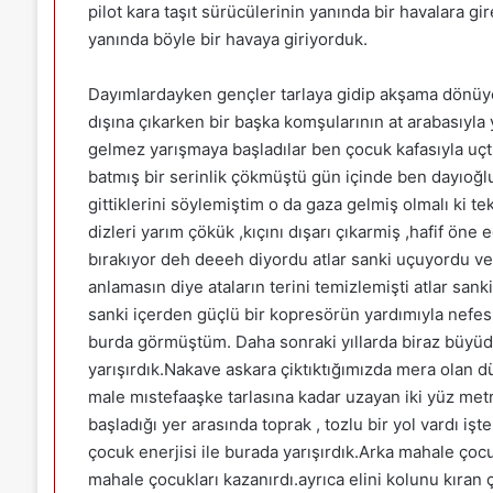
pilot kara taşıt sürücülerinin yanında bir havalara g
yanında böyle bir havaya giriyorduk.
Dayımlardayken gençler tarlaya gidip akşama dönüyor
dışına çıkarken bir başka komşularının at arabasıyla y
gelmez yarışmaya başladılar ben çocuk kafasıyla 
batmış bir serinlik çökmüştü gün içinde ben dayıoğlu
gittiklerini söylemiştim o da gaza gelmiş olmalı ki t
dizleri yarım çökük ,kıçını dışarı çıkarmiş ,hafif öne 
bırakıyor deh deeeh diyordu atlar sanki uçuyordu ve
anlamasın diye ataların terini temizlemişti atlar san
sanki içerden güçlü bir kopresörün yardımıyla nefes 
burda görmüştüm. Daha sonraki yıllarda biraz büyü
yarışırdık.Nakave askara çiktıktığımızda mera olan 
male mıstefaaşke tarlasına kadar uzayan iki yüz metre
başladığı yer arasında toprak , tozlu bir yol vardı iş
çocuk enerjisi ile burada yarışırdık.Arka mahale çocu
mahale çocukları kazanırdı.ayrıca elini kolunu kır