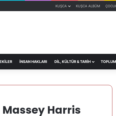
KUŞCA
KUŞCA ALBÜM
ÇOCUK
KİLER
İNSAN HAKLARI
DİL, KÜLTÜR & TARİH
TOPLUM
: Massey Harris