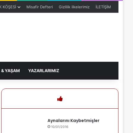
 KÖŞESİ
Misafir Defteri
Gizlilik ilkelerimiz
İLETİŞİM
 & YAŞAM
YAZARLARIMIZ
Aynalarını Kaybetmişler
10/01/2016