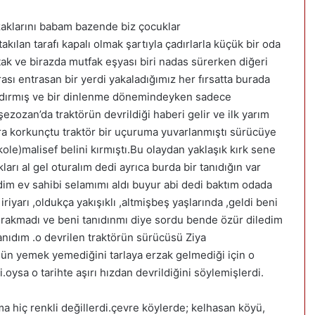
zaklarını babam bazende biz çocuklar
ılan tarafı kapalı olmak şartıyla çadırlarla küçük bir oda
atak ve birazda mutfak eşyası biri nadas sürerken diğeri
rası entrasan bir yerdi yakaladığımız her fırsatta burada
aldırmış ve bir dinlenme dönemindeyken sadece
ezozan’da traktörün devrildiği haberi gelir ve ilk yarım
a korkunçtu traktör bir uçuruma yuvarlanmıştı sürücüye
ole)malisef belini kırmıştı.Bu olaydan yaklaşık kırk sene
arı al gel oturalım dedi ayrıca burda bir tanıdığın var
dim ev sahibi selamımı aldı buyur abi dedi baktım odada
riyarı ,oldukça yakışıklı ,altmişbeş yaşlarında ,geldi beni
ırakmadı ve beni tanıdınmı diye sordu bende özür diledim
ıdım .o devrilen traktörün sürücüsü Ziya
ün yemek yemediğini tarlaya erzak gelmediği için o
oysa o tarihte aşırı hızdan devrildiğini söylemişlerdi.
ma hiç renkli değillerdi.çevre köylerde; kelhasan köyü,