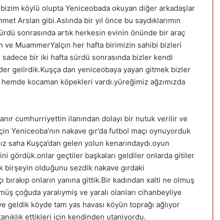
bizim köylü olupta Yeniceobada okuyan diğer arkadaşlar
met Arslan gibi.Aslında bir yıl önce bu saydıklarımın
sürdü sonrasında artık herkesin evinin önünde bir araç
m ve MuammerYalçın her hafta birimizin sahibi bizleri
sadece bir iki hafta sürdü sonrasında bizler kendi
der gelirdik.Kuşça dan yeniceobaya yayan gitmek bizler
ri hemde kocaman köpekleri vardı.yüreğimiz ağzımızda
ır cumhurriyettin ilanından dolayı bir nutuk verilir ve
çin Yeniceoba’nın nakave gır’da futbol maçı oynuyorduk
ız saha Kuşça’dan gelen yolun kenarındaydı.oyun
 gördük.onlar geçtiler başkaları geldiler onlarda gitiler
dük birşeyin olduğunu sezdik nakave gırdaki
 bırakıp onların yanına gittik.Bir kadından xalti ne olmuş
müş çoğuda yaralıymiş ve yaralı olanları cihanbeyliye
 geldik köyde tam yas havası köyün toprağı ağlıyor
anıklık ettikleri için kendinden utaniyordu.