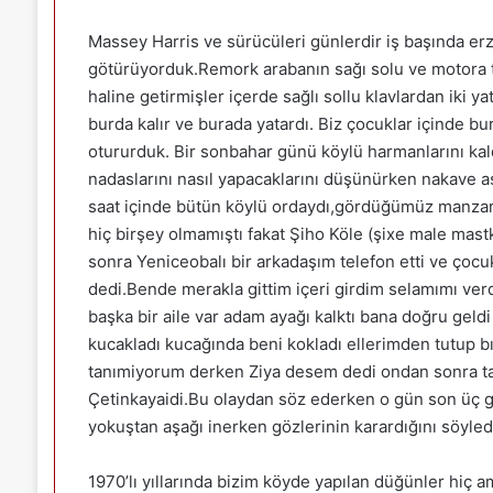
Massey Harris ve sürücüleri günlerdir iş başında er
götürüyorduk.Remork arabanın sağı solu ve motora tak
haline getirmişler içerde sağlı sollu klavlardan iki y
burda kalır ve burada yatardı. Biz çocuklar içinde bu
otururduk. Bir sonbahar günü köylü harmanlarını k
nadaslarını nasıl yapacaklarını düşünürken nakave aş
saat içinde bütün köylü ordaydı,gördüğümüz manzar
hiç birşey olmamıştı fakat Şiho Köle (şixe male mastk
sonra Yeniceobalı bir arkadaşım telefon etti ve çocukl
dedi.Bende merakla gittim içeri girdim selamımı ver
başka bir aile var adam ayağı kalktı bana doğru geldi i
kucakladı kucağında beni kokladı ellerimden tutup b
tanımiyorum derken Ziya desem dedi ondan sonra tan
Çetinkayaidi.Bu olaydan söz ederken o gün son üç g
yokuştan aşağı inerken gözlerinin karardığını söyledi.
1970’lı yıllarında bizim köyde yapılan düğünler hiç a