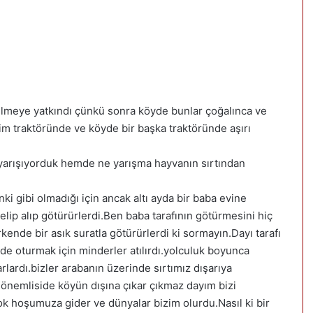
rilmeye yatkındı çünkü sonra köyde bunlar çoğalınca ve
im traktöründe ve köyde bir başka traktöründe aşırı
 yarışıyorduk hemde ne yarışma hayvanın sırtından
gibi olmadığı için ancak altı ayda bir baba evine
elip alıp götürürlerdi.Ben baba tarafının götürmesini hiç
nde bir asık suratla götürürlerdi ki sormayın.Dayı tarafı
ede oturmak için minderler atılırdı.yolculuk boyunca
lardı.bizler arabanın üzerinde sırtımız dışarıya
 önemliside köyün dışına çıkar çıkmaz dayım bizi
çok hoşumuza gider ve dünyalar bizim olurdu.Nasıl ki bir