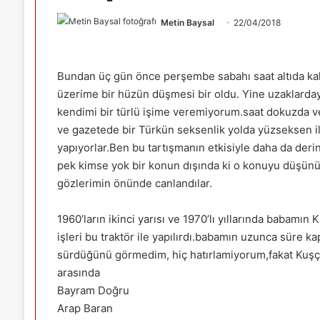
Metin Baysal
22/04/2018
Bundan üç gün önce perşembe sabahı saat altıda kah
üzerime bir hüzün düşmesi bir oldu. Yine uzaklar
kendimi bir türlü işime veremiyorum.saat dokuzda ve
ve gazetede bir Türkün seksenlik yolda yüzseksen il
yapıyorlar.Ben bu tartışmanın etkisiyle daha da deri
pek kimse yok bir konun dışında ki o konuyu düşünü
gözlerimin önünde canlandılar.
1960’ların ikinci yarısı ve 1970’lı yıllarında babamı
işleri bu traktör ile yapılırdı.babamın uzunca süre 
sürdüğünü görmedim, hiç hatırlamiyorum,fakat Kuş
arasında
Bayram Doğru
Arap Baran