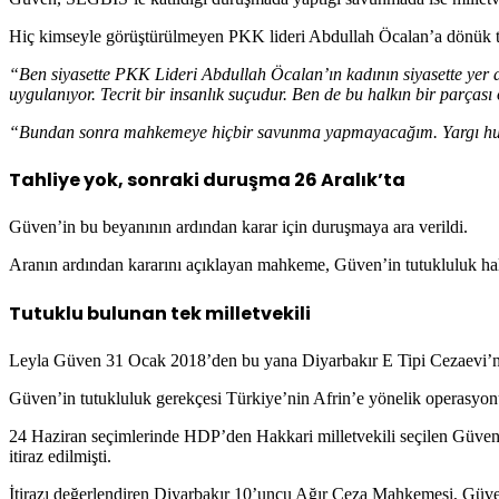
Hiç kimseyle görüştürülmeyen PKK lideri Abdullah Öcalan’a dönük tec
“Ben siyasette PKK Lideri Abdullah Öcalan’ın kadının siyasette yer al
uygulanıyor. Tecrit bir insanlık suçudur. Ben de bu halkın bir parças
“Bundan sonra mahkemeye hiçbir savunma yapmayacağım. Yargı hukuk
Tahliye yok, sonraki duruşma 26 Aralık’ta
Güven’in bu beyanının ardından karar için duruşmaya ara verildi.
Aranın ardından kararını açıklayan mahkeme, Güven’in tutukluluk hal
Tutuklu bulunan tek milletvekili
Leyla Güven 31 Ocak 2018’den bu yana Diyarbakır E Tipi Cezaevi’n
Güven’in tutukluluk gerekçesi Türkiye’nin Afrin’e yönelik operasyonu
24 Haziran seçimlerinde HDP’den Hakkari milletvekili seçilen Güven 
itiraz edilmişti.
İtirazı değerlendiren Diyarbakır 10’uncu Ağır Ceza Mahkemesi, Güven