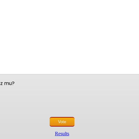
nuz mu?
Results