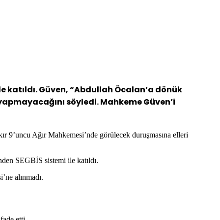
e katıldı. Güven, “Abdullah Öcalan’a dönük
 yapmayacağını söyledi. Mahkeme Güven’i
ır 9’uncu Ağır Mahkemesi’nde görülecek duruşmasına elleri
den SEGBİS sistemi ile katıldı.
i’ne alınmadı.
ade etti.