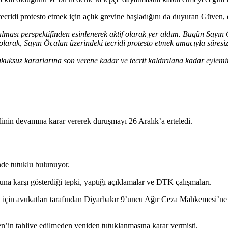
ridi protesto etmek için açlık grevine başladığını da duyuran Güven, 
ması perspektifinden esinlenerek aktif olarak yer aldım. Bugün Sayın Ö
ı olarak, Sayın Öcalan üzerindeki tecridi protesto etmek amacıyla süre
suz kararlarına son verene kadar ve tecrit kaldırılana kadar eyle
inin devamına karar vererek duruşmayı 26 Aralık’a erteledi.
de tutuklu bulunuyor.
na karşı gösterdiği tepki, yaptığı açıklamalar ve DTK çalışmaları.
için avukatları tarafından Diyarbakır 9’uncu Ağır Ceza Mahkemesi’ne y
’in tahliye edilmeden yeniden tutuklanmasına karar vermişti.