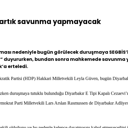
ı, artık savunma yapmayacak
atması nedeniyle bugün görülecek duruşmaya SEGBİS’l
ığını” duyururken, bundan sonra mahkemede savunma
’a erteledi.
tik Partisi (HDP) Hakkari Milletvekili Leyla Güven, bugün Diyarbak
ezken duruşmaya tutuklu bulunduğu Diyarbakır E Tipi Kapalı Cezaevi’n
okrat Parti Milletvekili Lars Arslan Rasmussen de Diyarbakır Adliyes
kili olduğunu ve bu nedenle kelepçe dayatmasını kabul etmeyeceğini if