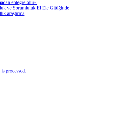
adan entegre olur«
uk ve Sorumluluk El Ele Gittiğinde
llık araştırma
is processed.