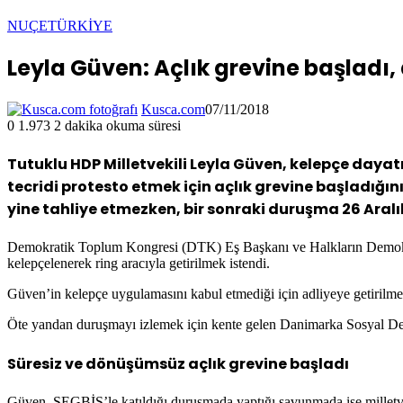
NUÇE
TÜRKİYE
Leyla Güven: Açlık grevine başlad
Kusca.com
07/11/2018
0
1.973
2 dakika okuma süresi
Tutuklu HDP Milletvekili Leyla Güven, kelepçe day
tecridi protesto etmek için açlık grevine başlad
yine tahliye etmezken, bir sonraki duruşma 26 Aralık
Demokratik Toplum Kongresi (DTK) Eş Başkanı ve Halkların Demokra
kelepçelenerek ring aracıyla getirilmek istendi.
Güven’in kelepçe uygulamasını kabul etmediği için adliyeye getirilm
Öte yandan duruşmayı izlemek için kente gelen Danimarka Sosyal Dem
Süresiz ve dönüşümsüz açlık grevine başladı
Güven, SEGBİS’le katıldığı duruşmada yaptığı savunmada ise milletve