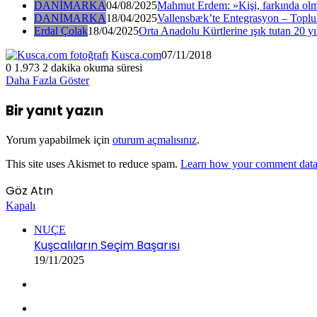
DANİMARKA
04/08/2025
Mahmut Erdem: »Kişi, farkında olm
DANİMARKA
18/04/2025
Vallensbæk’te Entegrasyon – Toplul
Erdal Çolak
18/04/2025
Orta Anadolu Kürtlerine ışık tutan 20 yı
Kusca.com
07/11/2018
0
1.973
2 dakika okuma süresi
Daha Fazla Göster
Bir yanıt yazın
Yorum yapabilmek için
oturum açmalısınız
.
This site uses Akismet to reduce spam.
Learn how your comment data 
Göz Atın
Kapalı
NUÇE
Kuşcalıların Seçim Başarısı
19/11/2025