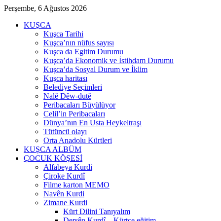
Perşembe, 6 Ağustos 2026
KUŞCA
Kuşca Tarihi
Kuşca’nın nüfus sayısı
Kuşca da Egitim Durumu
Kuşca’da Ekonomik ve İstihdam Durumu
Kuşca’da Sosyal Durum ve İklim
Kuşca haritası
Belediye Seçimleri
Nalê Dêw-dutê
Peribacaları Büyülüyor
Celil’in Peribacaları
Dünya’nın En Usta Heykeltraşı
Tütüncü olayı
Orta Anadolu Kürtleri
KUŞCA ALBÜM
ÇOCUK KÖŞESİ
Alfabeya Kurdi
Çiroke Kurdî
Filme karton MEMO
Navên Kurdi
Zimane Kurdi
Kürt Dilini Tanıyalım
Dersên Kurdî – Kürtçe eğitim