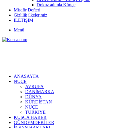
Dokuz adımla Kürtçe
Misafir Defteri
Gizlilik ilkelerimiz
İLETİŞİM
Menü
ANASAYFA
NUÇE
AVRUPA
DANİMARKA
DÜNYA
KÜRDİSTAN
NUÇE
TÜRKİYE
KUŞCA HABER
GÜNDEMDEKİLER
İNSAN HAKLARI